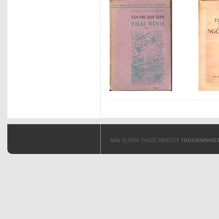
BẢN QUYỀN THUỘC WEBSITE
THUVIENPHAT