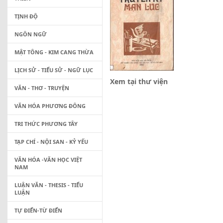
TỊNH ĐỘ
NGÔN NGỮ
MẬT TÔNG - KIM CANG THỪA
LỊCH SỬ - TIỂU SỬ - NGỮ LỤC
Xem tại thư viện
VĂN - THƠ - TRUYỆN
VĂN HÓA PHƯƠNG ĐÔNG
TRI THỨC PHƯƠNG TÂY
TẠP CHÍ - NỘI SAN - KỶ YẾU
VĂN HÓA -VĂN HỌC VIỆT
NAM
LUẬN VĂN - THESIS - TIỂU
LUẬN
TỰ ĐIỂN-TỪ ĐIỂN