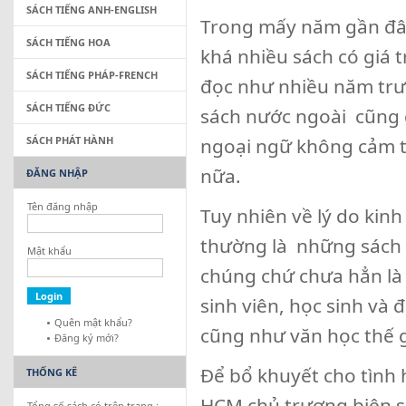
SÁCH TIẾNG ANH-ENGLISH
Trong mấy năm gần đây
SÁCH TIẾNG HOA
khá nhiều sách có giá 
SÁCH TIẾNG PHÁP-FRENCH
đọc như nhiều năm trướ
SÁCH TIẾNG ĐỨC
sách nước ngoài cũng đ
SÁCH PHÁT HÀNH
ngoại ngữ không cảm th
nữa.
ĐĂNG NHẬP
Tên đăng nhập
Tuy nhiên về lý do kinh
thường là những sách
Mật khẩu
chúng chứ chưa hẳn là 
sinh viên, học sinh và
Quên mật khẩu?
cũng như văn học thế g
Đăng ký mới?
Để bổ khuyết cho tình 
THỐNG KÊ
HCM chủ trương biên s
Tổng số sách có trên trang :