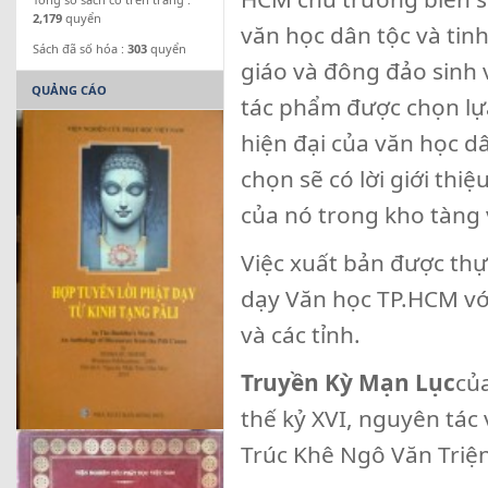
2,179
quyển
văn học dân tộc và tin
Sách đã số hóa :
303
quyển
giáo và đông đảo sinh 
QUẢNG CÁO
tác phẩm được chọn lựa 
hiện đại của văn học d
chọn sẽ có lời giới thi
của nó trong kho tàng 
Việc xuất bản được thự
dạy Văn học TP.HCM vớ
và các tỉnh.
Truyền Kỳ Mạn Lục
củ
thế kỷ XVI, nguyên tác
Trúc Khê Ngô Văn Triện