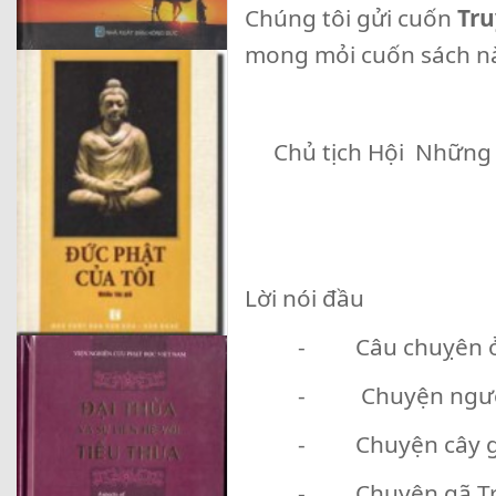
Chúng tôi gửi cuốn
Tru
mong mỏi cuốn sách này
Chủ tịch Hội Những
Lời nói đầu
- Câu chuỵên ở
- Chuyện người 
- Chuyện cây 
- Chuyện gã Trà