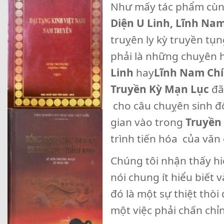
Như mấy tác phẩm cùng
Diện U Linh, Lĩnh Na
truỵên ly kỳ truyền tụ
phải là những chuỵên
Linh
hay
Lĩnh Nam Chí
Truyền Kỳ Mạn Lục
đã 
cho câu chuỵên sinh đ
gian vào trong
Truyền
trình tiến hóa của văn
Chúng tôi nhận thấy hiệ
nói chung ít hiểu biết 
đó là một sự thiệt thòi 
một việc phải chấn chỉ