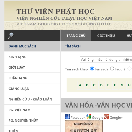
TRANG CHỦ
GIỚI THIỆU
HƯ
DANH MỤC SÁCH
TÌM SÁCH
KINH TẠNG
GIỚI LUẬT
Tìm sách theo
Tên sách
Tác giả
LUẬN TẠNG
A
B
C
D
E
F
G
H
GIẢNG LUẬN
NGHIÊN CỨU - KHẢO LUẬN
VĂN HÓA -VĂN HỌC V
PG. VIỆT NAM
Facebook
Google
Google+
PG. NGUYÊN THỦY
THIỀN