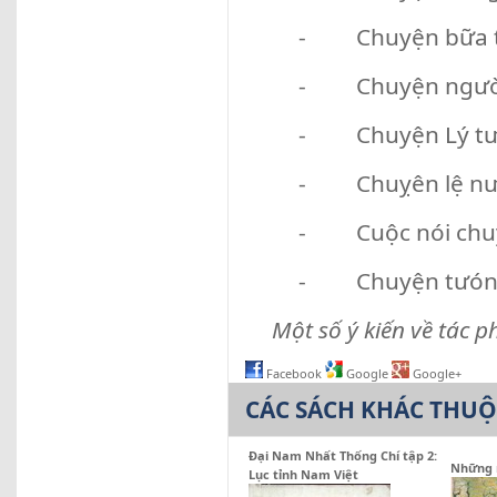
- Chuyện bữa ti
- Chuyện ngưòi
- Chuyện Lý tư
- Chuỵên lệ n
- Cuộc nói chuy
- Chuyện tưóng
Một số ý kiến về tác
Facebook
Google
Google+
CÁC SÁCH KHÁC THU
Đại Nam Nhất Thống Chí tập 2:
Những 
Lục tỉnh Nam Việt