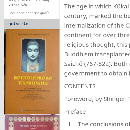
The age in which Kũkai 
2,179
quyển
Sách đã số hóa :
303
quyển
century, marked the be
internalization of the
QUẢNG CÁO
continent for over thre
religious thought, this
Buddhism transplanted
Saichõ (767-822). Both
government to obtain k
CONTENTS
Foreword, by Shingen 
Preface
The conclusions of