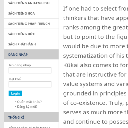
SÁCH TIẾNG ANH-ENGLISH
If one had to select f
SÁCH TIẾNG HOA
thinkers that have app
SÁCH TIẾNG PHÁP-FRENCH
ranks among the great t
SÁCH TIẾNG ĐỨC
but to point to the fig
SÁCH PHÁT HÀNH
would be due to more t
systematization of his
ĐĂNG NHẬP
Kũkai also comes to fo
Tên đăng nhập
that are instructive for 
Mật khẩu
value systems and varie
grounded in principles
of co-existence. Truly, 
Quên mật khẩu?
Đăng ký mới?
serves as much more tha
THỐNG KÊ
and continue to posses
Tổng số sách có trên trang :