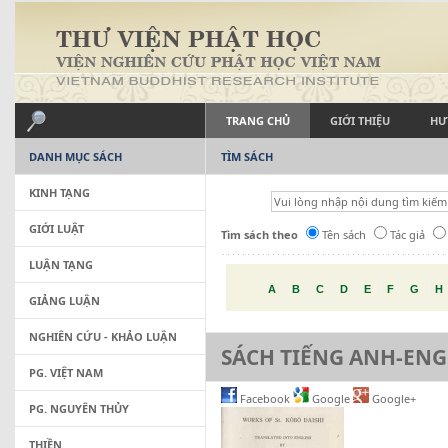
TRANG CHỦ
GIỚI THIỆU
HƯ
DANH MỤC SÁCH
TÌM SÁCH
KINH TẠNG
GIỚI LUẬT
Tìm sách theo
Tên sách
Tác giả
LUẬN TẠNG
A
B
C
D
E
F
G
H
GIẢNG LUẬN
NGHIÊN CỨU - KHẢO LUẬN
SÁCH TIẾNG ANH-ENG
PG. VIỆT NAM
Facebook
Google
Google+
PG. NGUYÊN THỦY
THIỀN