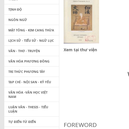
TỊNH ĐỘ
NGÔN NGỮ
MẬT TÔNG - KIM CANG THỪA
LỊCH SỬ - TIỂU SỬ - NGỮ LỤC
Xem tại thư viện
VĂN - THƠ - TRUYỆN
VĂN HÓA PHƯƠNG ĐÔNG
TRI THỨC PHƯƠNG TÂY
TẠP CHÍ - NỘI SAN - KỶ YẾU
VĂN HÓA -VĂN HỌC VIỆT
NAM
LUẬN VĂN - THESIS - TIỂU
LUẬN
TỰ ĐIỂN-TỪ ĐIỂN
FOREWORD