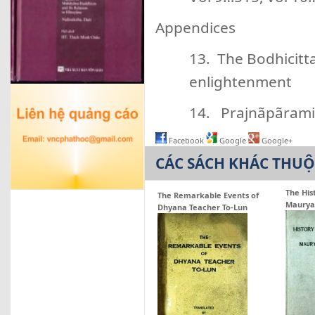
Appendices
13. The Bodhicitta
enlightenment
14. Prajnãpãrami
Facebook
Google
Google+
CÁC SÁCH KHÁC THU
The His
The Remarkable Events of
Maurya
Dhyana Teacher To-Lun