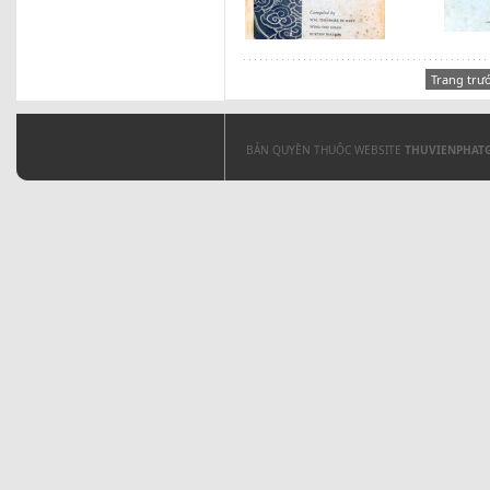
Trang trư
BẢN QUYỀN THUỘC WEBSITE
THUVIENPHAT