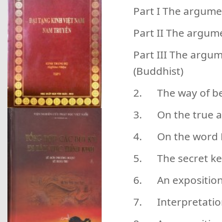
Part I The argume
Part II The argumen
Part III The argu
(Buddhist)
2. The way of be
3. On the true as
4. On the word
5. The secret ke
6. An exposition
7. Interpretatio