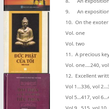
8. An exposition
9. An exposition o
10. On the exoter
Vol. one
Vol. two
11. A precious key
Vol. one….240, vo
12. Excellent writ
Vol 1…336, vol 2…
Vol 5…417, vol 6…
Vol 9…515, vol 10