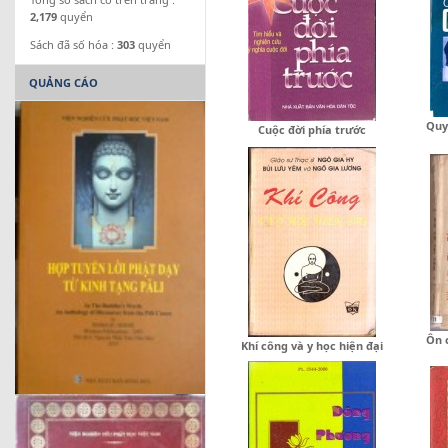
2,179
quyển
Sách đã số hóa :
303
quyển
QUẢNG CÁO
Quy
Cuộc đời phía trước
Ôn 
Khí công và y học hiện đại