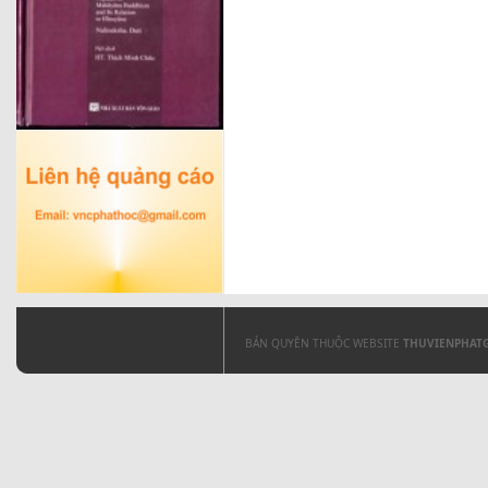
BẢN QUYỀN THUỘC WEBSITE
THUVIENPHAT