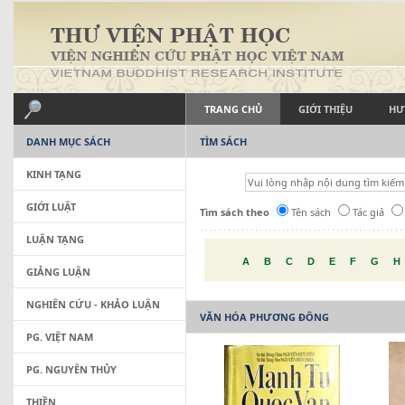
TRANG CHỦ
GIỚI THIỆU
HƯ
DANH MỤC SÁCH
TÌM SÁCH
KINH TẠNG
GIỚI LUẬT
Tìm sách theo
Tên sách
Tác giả
LUẬN TẠNG
A
B
C
D
E
F
G
H
GIẢNG LUẬN
NGHIÊN CỨU - KHẢO LUẬN
VĂN HÓA PHƯƠNG ĐÔNG
PG. VIỆT NAM
PG. NGUYÊN THỦY
THIỀN