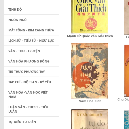
TỊNH ĐỘ
NGÔN NGỮ
MẬT TÔNG - KIM CANG THỪA
Mạnh Tử Quốc Văn Giải Thích
L
LỊCH SỬ - TIỂU SỬ - NGỮ LỤC
VĂN - THƠ - TRUYỆN
VĂN HÓA PHƯƠNG ĐÔNG
TRI THỨC PHƯƠNG TÂY
TẠP CHÍ - NỘI SAN - KỶ YẾU
VĂN HÓA -VĂN HỌC VIỆT
NAM
Chu Dị
Nam Hoa Kinh
LUẬN VĂN - THESIS - TIỂU
LUẬN
TỰ ĐIỂN-TỪ ĐIỂN