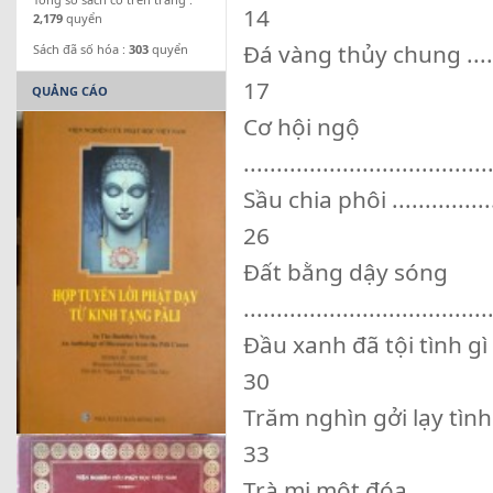
14
2,179
quyển
Đá vàng thủy chung ..............
Sách đã số hóa :
303
quyển
17
QUẢNG CÁO
Cơ hội ngộ
.....................................
Sầu chia phôi .....................
26
Đất bằng dậy sóng
.....................................
Đầu xanh đã tội tình gì .........
30
Trăm nghìn gởi lạy tình quân ..
33
Trà mi một đóa