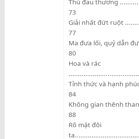
Thú đau thương ..................
73
Giải nhất đứt ruột ...............
77
Ma đưa lối, quỷ dẫn đường .....
80
Hoa và rác
.....................................
Tỉnh thức và hạnh phúc .........
84
Không gian thênh thang .........
88
Rõ mặt đôi
ta..................................