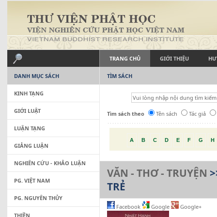
TRANG CHỦ
GIỚI THIỆU
HƯ
DANH MỤC SÁCH
TÌM SÁCH
KINH TẠNG
GIỚI LUẬT
Tìm sách theo
Tên sách
Tác giả
LUẬN TẠNG
A
B
C
D
E
F
G
H
GIẢNG LUẬN
NGHIÊN CỨU - KHẢO LUẬN
VĂN - THƠ - TRUYỆN
>
PG. VIỆT NAM
TRẺ
PG. NGUYÊN THỦY
Facebook
Google
Google+
THIỀN