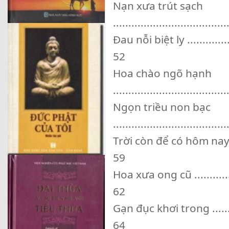
Nạn xưa trút sạch
.....................................
Đau nỗi biệt ly ...................
52
Hoa chào ngõ hạnh
.....................................
Ngọn triều non bạc
.....................................
Trời còn để có hôm nay .........
59
Hoa xưa ong cũ ...................
62
Gạn đục khơi trong ..............
64