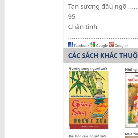
Tan sương đầu ngõ ...............
95
Chân tình
.....................................
Facebook
Google
Google+
CÁC SÁCH KHÁC THU
Gương sáng người xưa
Những l
Mùa t
Bài học của người xưa