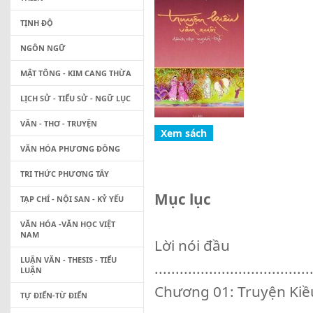
TỊNH ĐỘ
NGÔN NGỮ
MẬT TÔNG - KIM CANG THỪA
LỊCH SỬ - TIỂU SỬ - NGỮ LỤC
VĂN - THƠ - TRUYỆN
VĂN HÓA PHƯƠNG ĐÔNG
TRI THỨC PHƯƠNG TÂY
Mục lục
TẠP CHÍ - NỘI SAN - KỶ YẾU
VĂN HÓA -VĂN HỌC VIỆT
NAM
Lời nói đầu
LUẬN VĂN - THESIS - TIỂU
.....................................
LUẬN
Chương 01: Truyện Kiề
TỰ ĐIỂN-TỪ ĐIỂN