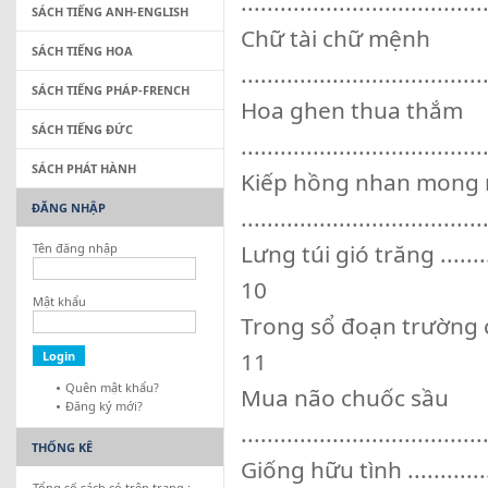
.....................................
SÁCH TIẾNG ANH-ENGLISH
Chữ tài chữ mệnh
SÁCH TIẾNG HOA
.....................................
SÁCH TIẾNG PHÁP-FRENCH
Hoa ghen thua thắm
SÁCH TIẾNG ĐỨC
.....................................
SÁCH PHÁT HÀNH
Kiếp hồng nhan mong
ĐĂNG NHẬP
.....................................
Lưng túi gió trăng ...............
Tên đăng nhập
10
Mật khẩu
Trong sổ đoạn trường có tên ...
11
Quên mật khẩu?
Mua não chuốc sầu
Đăng ký mới?
.....................................
THỐNG KÊ
Giống hữu tình ...................
Tổng số sách có trên trang :