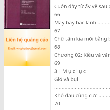
Cuốn dây từ ấy về sau cũng chừ
66
Mây bay hạc lánh ................
67
Chữ tâm kia mới bằng ba chữ tà
68
Chương 02: Kiều và văn nghệ đ
69
3 | M ụ c l ụ c
Gió và bụi
.....................................
Khổ đau cùng cực ................
70