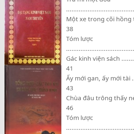
.....................................
Một xe trong cõi hồng trần .....
38
Tóm lược
.....................................
Gác kinh viện sách ...............
41
Ấy mới gan, ấy mới tài ..........
43
Chùa đâu trông thấy nẻo xa ....
46
Tóm lược
.....................................