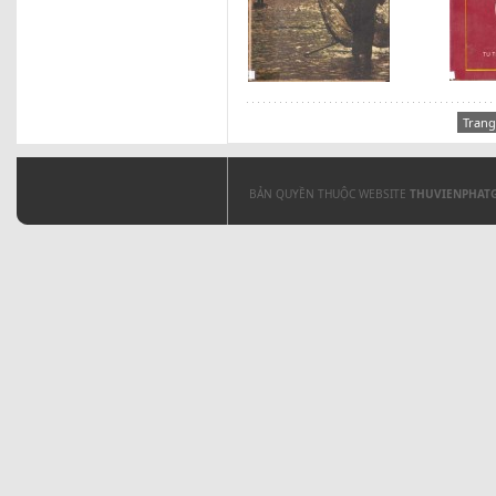
Trang
BẢN QUYỀN THUỘC WEBSITE
THUVIENPHAT