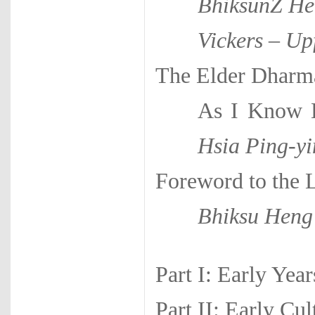
BhiksunZ He
Vickers – U
The Elder Dharm
As I Know
Hsia Ping-y
Foreword to the L
Bhiksu Heng
Part I: Early Year
Part II: Early Cul