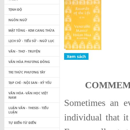
TỊNH ĐỘ
NGÔN NGỮ
MẬT TÔNG - KIM CANG THỪA
LỊCH SỬ - TIỂU SỬ - NGỮ LỤC
VĂN - THƠ - TRUYỆN
VĂN HÓA PHƯƠNG ĐÔNG
TRI THỨC PHƯƠNG TÂY
COMMEMO
TẠP CHÍ - NỘI SAN - KỶ YẾU
VĂN HÓA -VĂN HỌC VIỆT
NAM
Sometimes an ev
LUẬN VĂN - THESIS - TIỂU
LUẬN
individual that it
TỰ ĐIỂN-TỪ ĐIỂN