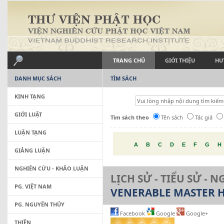
TRANG CHỦ
GIỚI THIỆU
HƯ
DANH MỤC SÁCH
TÌM SÁCH
KINH TẠNG
GIỚI LUẬT
Tìm sách theo
Tên sách
Tác giả
LUẬN TẠNG
A
B
C
D
E
F
G
H
GIẢNG LUẬN
NGHIÊN CỨU - KHẢO LUẬN
LỊCH SỬ - TIỂU SỬ - 
PG. VIỆT NAM
VENERABLE MASTER 
PG. NGUYÊN THỦY
Facebook
Google
Google+
THIỀN