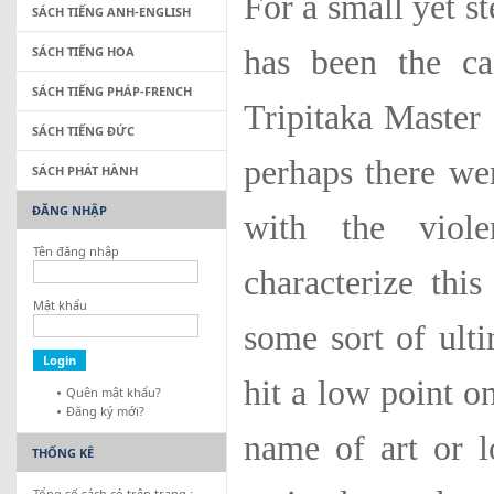
For a small yet s
SÁCH TIẾNG ANH-ENGLISH
SÁCH TIẾNG HOA
has been the ca
SÁCH TIẾNG PHÁP-FRENCH
Tripitaka Master
SÁCH TIẾNG ĐỨC
perhaps there w
SÁCH PHÁT HÀNH
ĐĂNG NHẬP
with the viole
Tên đăng nhập
characterize th
Mật khẩu
some sort of ul
hit a low point on
Quên mật khẩu?
Đăng ký mới?
name of art or l
THỐNG KÊ
Tổng số sách có trên trang :