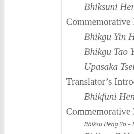
Bhiksuni He
Commemorative P
Bhikgu Yin 
Bhikgu Tao 
Upasaka Tse
Translator’s Intr
Bhikfuni Hen
Commemorative I
Bhiksu Heng Yo – 