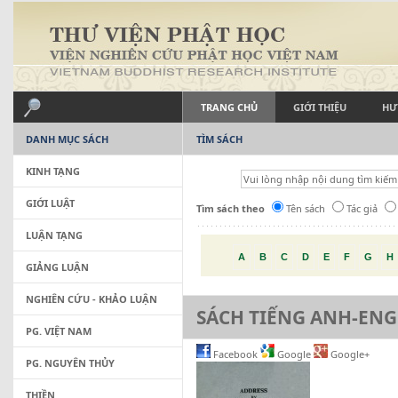
TRANG CHỦ
GIỚI THIỆU
HƯ
DANH MỤC SÁCH
TÌM SÁCH
KINH TẠNG
GIỚI LUẬT
Tìm sách theo
Tên sách
Tác giả
LUẬN TẠNG
A
B
C
D
E
F
G
H
GIẢNG LUẬN
NGHIÊN CỨU - KHẢO LUẬN
SÁCH TIẾNG ANH-ENG
PG. VIỆT NAM
Facebook
Google
Google+
PG. NGUYÊN THỦY
THIỀN