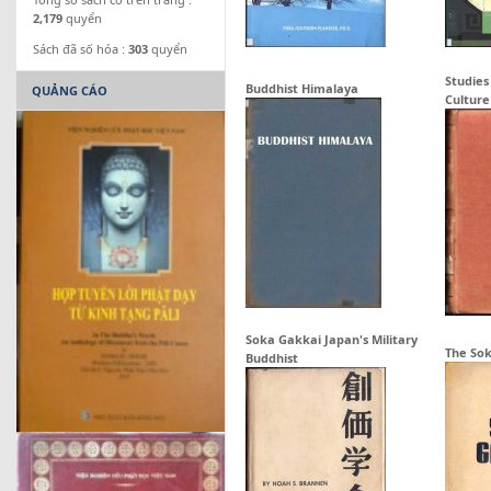
2,179
quyển
Sách đã số hóa :
303
quyển
Studies
Buddhist Himalaya
QUẢNG CÁO
Culture
Soka Gakkai Japan's Military
The So
Buddhist