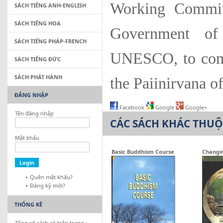
Working Committ
SÁCH TIẾNG ANH-ENGLISH
SÁCH TIẾNG HOA
Government of 
SÁCH TIẾNG PHÁP-FRENCH
UNESCO, to comm
SÁCH TIẾNG ĐỨC
SÁCH PHÁT HÀNH
the Paiinirvana o
ĐĂNG NHẬP
Facebook
Google
Google+
Tên đăng nhập
CÁC SÁCH KHÁC THU
Mật khẩu
Basic Buddhism Course
Changin
Quên mật khẩu?
Đăng ký mới?
THỐNG KÊ
Tổng số sách có trên trang :