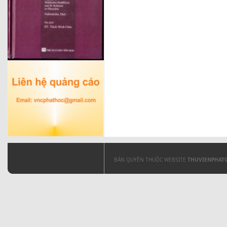
BẢN QUYỀN THUỘC WEBSITE
THUVIENPHAT