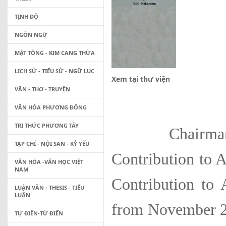
TỊNH ĐỘ
NGÔN NGỮ
MẬT TÔNG - KIM CANG THỪA
LỊCH SỬ - TIỂU SỬ - NGỮ LỤC
Xem tại thư viện
VĂN - THƠ - TRUYỆN
VĂN HÓA PHƯƠNG ĐÔNG
TRI THỨC PHƯƠNG TÂY
Chairman of t
TẠP CHÍ - NỘI SAN - KỶ YẾU
Contribution to 
VĂN HÓA -VĂN HỌC VIỆT
NAM
Contribution to 
LUẬN VĂN - THESIS - TIỂU
LUẬN
from November 26
TỰ ĐIỂN-TỪ ĐIỂN