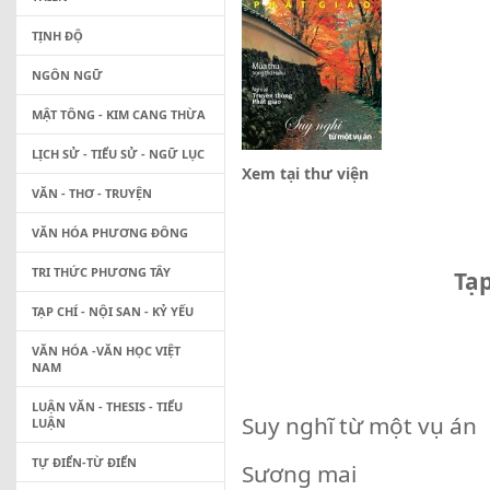
TỊNH ĐỘ
NGÔN NGỮ
MẬT TÔNG - KIM CANG THỪA
LỊCH SỬ - TIỂU SỬ - NGỮ LỤC
Xem tại thư viện
VĂN - THƠ - TRUYỆN
VĂN HÓA PHƯƠNG ĐÔNG
TRI THỨC PHƯƠNG TÂY
Tạp
TẠP CHÍ - NỘI SAN - KỶ YẾU
VĂN HÓA -VĂN HỌC VIỆT
NAM
LUẬN VĂN - THESIS - TIỂU
Suy nghĩ từ một vụ án
LUẬN
TỰ ĐIỂN-TỪ ĐIỂN
Sương mai