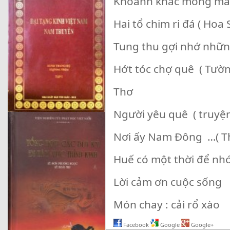
Khoảnh khắc mong man
Hai tổ chim ri đá ( Hoa
Tung thu gợi nhớ những
Hớt tóc chợ quê ( Tườn
Thơ
Người yêu quê ( truyệ
Nơi ấy Nam Đông …( T
Huế có một thời để nh
Lời cảm ơn cuộc sống
Món chay : cải rổ xào 
Facebook
Google
Google+