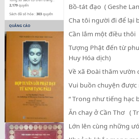
Bồ-tát đạo ( Geshe Lan
2,179
quyển
Sách đã số hóa :
303
quyển
Cha tôi người đi để lại
QUẢNG CÁO
Cần lắm một điều thôi
Tượng Phật đến từ phươ
Huy Hóa dịch)
Về xã Đoài thăm vườn 
Vui buồn chuyện được 
“ Trong như tiếng hạ
Ăn chay ở Cần Thơ ( T
Lớn lên cùng những ướ