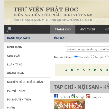
TRANG CHỦ
GIỚI THIỆU
HƯ
DANH MỤC SÁCH
TÌM SÁCH
KINH TẠNG
GIỚI LUẬT
Tìm sách theo
Tên sách
Tác giả
LUẬN TẠNG
A
B
C
D
E
F
G
H
GIẢNG LUẬN
NGHIÊN CỨU - KHẢO LUẬN
TẠP CHÍ - NỘI SAN - K
PG. VIỆT NAM
Facebook
Google
Google+
PG. NGUYÊN THỦY
THIỀN