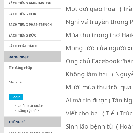
SÁCH TIẾNG ANH-ENGLISH
Một đời giáo hóa ( Trầ
SÁCH TIẾNG HOA
Nghĩ vế truyền thông 
SÁCH TIẾNG PHÁP-FRENCH
Mùa thu trong thơ Hai
SÁCH TIẾNG ĐỨC
SÁCH PHÁT HÀNH
Mong ước của người xu
ĐĂNG NHẬP
Ông chủ Facebook “hàn
Tên đăng nhập
Không làm hại ( Nguyễ
Mật khẩu
Mười mùa thu trôi qua
Ai mà tin được ( Tấn Ng
Quên mật khẩu?
Đăng ký mới?
Viết cho ba ( Tiểu Trúc 
THỐNG KÊ
Sinh lão bệnh tử ( Hoàn
Tổng số sách có trên trang :