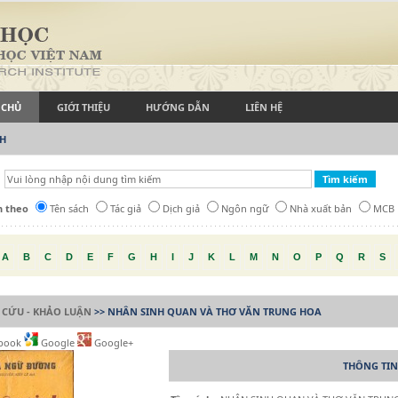
 CHỦ
GIỚI THIỆU
HƯỚNG DẪN
LIÊN HỆ
CH
h theo
Tên sách
Tác giả
Dịch giả
Ngôn ngữ
Nhà xuất bản
MCB
A
B
C
D
E
F
G
H
I
J
K
L
M
N
O
P
Q
R
S
 CỨU - KHẢO LUẬN
>> NHÂN SINH QUAN VÀ THƠ VĂN TRUNG HOA
book
Google
Google+
THÔNG TIN