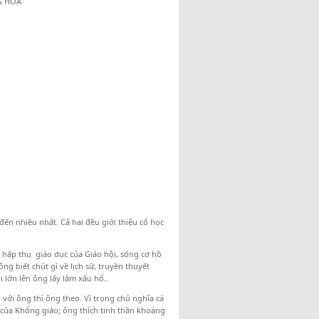
G HOA
ến nhiều nhất. Cả hai đều giới thiệu cổ học
 hấp thụ giáo dục của Giáo hội, sống cơ hồ
g biết chút gì về lịch sử, truyền thuyết
 lớn lên ông lấy làm xấu hổ..
ới ông thì ông theo. Vì trọng chủ nghĩa cá
của Khổng giáo; ông thích tinh thần khoáng