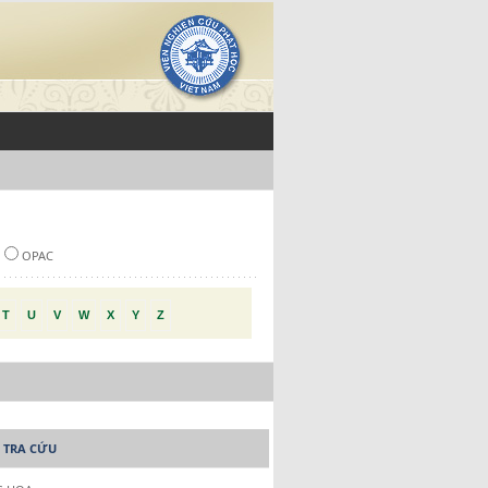
OPAC
T
U
V
W
X
Y
Z
 TRA CỨU