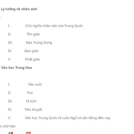
Lý tưởng về nhân sinh
:
I. Chủ nghĩa nhân văn của Trung Quốc
II. Tôn giáo
III. Đạo Trung Dung
IV. Đạo giáo
V. Phật giáo
: Văn học Trung Hoa
I. Văn xuôi
II. Thơ
III. Hí kịch
IV. Tiểu thuyết
V. Văn học Trung Quốc từ cuộc Ngũ tứ vận động đến nay
n chữ Hán