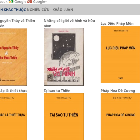
book
Google
Google+
CH KHÁC THUỘC
NGHIÊN CỨU - KHẢO LUẬN
guyên Thủy và Thiền
Những cõi giới vô hình và hữu
Lục Diệu Pháp Môn
iển
hình
áp là thiết thực
Tại sao tu Thiền
Pháp Hoa Đề Cương