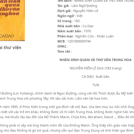
Tên sách :
NHÂN SINH QUAN VÀ THƠ VĂN TRUN
Tác giả :
Lâm Ngữ Đường
Dịch giả :
Nguyễn Hiến Lê
Ngôn ngữ :
Việt
Số trang :
183
Nhà xuất bản :
Ca Dao
Năm xuất bản :
1970
Phân loại :
Nghiên Cứu - Khảo Luận
MCB :
1201000009744
OPAC :
i thư viện
Tóm tắt :
NHÂN SINH QUAN VÀ THƠ VĂN TRUNG HOA
NGUYỄN HIẾN LÊ Dịch (183 trang)
CA DAO Xuất bản
TỰA
Đường (Lin Yuttang), chính danh là Ngọc Đường, cùng với Hồ Thích được Âu Mỹ biết đ
inh Trung Hoa với phương Tây; Hồ sâu sắc hơn, Lâm văn tài hoa hơn.
 năm 1895, ở Phúc Kiến trong một gia đình rất mộ đạo, cha làm mục sư, hồi nhỏ ông
 biệt với các trẻ em khác, không được vô hí viện Trung Hoa, không được nghe hát, khôn
a, mà thuộc làu làu đời của Nữ Thánh Marie, Chúa Kito, Abraham, David…, điều đó khi
ông phải vì vậy mà ông thành môn đồ của Khổng Mạnh. Ông thấy tôn giáo nào hợp v
g cho đạo Khổng là gò bó quá, nhưng vẫn quí đạo Trung Dung và tinh thần gia đình 