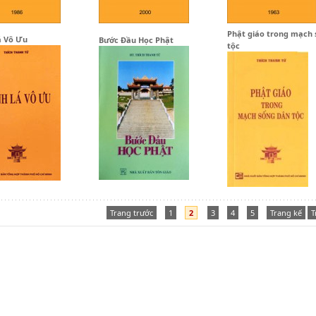
Phật giáo trong mạch 
á Vô Ưu
Bước Đầu Học Phật
tộc
Trang trước
1
2
3
4
5
Trang kế
T