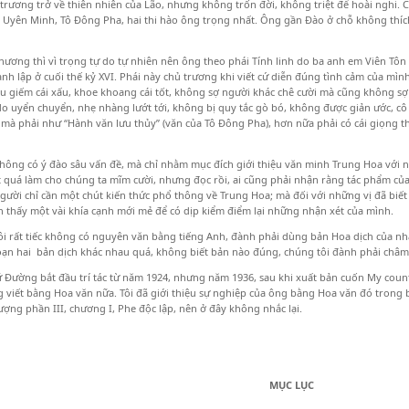
 trương trở về thiên nhiên của Lão, nhưng không trốn đời, không triệt để hoài nghi.
Uyên Minh, Tô Đông Pha, hai thi hào ông trọng nhất. Ông gần Đào ở chỗ không thíc
hương thì vì trọng tự do tự nhiên nên ông theo phái Tính linh do ba anh em Viên Tô
nh lập ở cuối thế kỷ XVI. Phái này chủ trương khi viết cứ diễn đúng tình cảm của mìn
u giếm cái xấu, khoe khoang cái tốt, không sợ người khác chê cười mà cũng không sợ t
do uyển chuyển, nhẹ nhàng lướt tới, không bị quy tắc gò bó, không được giản ước, c
 mà phải như “Hành văn lưu thủy” (văn của Tô Đông Pha), hơn nữa phải có cái giọng 
không có ý đào sâu vấn đề, mà chỉ nhằm mục đích giới thiệu văn minh Trung Hoa với 
 quá làm cho chúng ta mĩm cười, nhưng đọc rồi, ai cũng phải nhận rằng tác phẩm của 
ười chỉ cần một chút kiến thức phổ thông về Trung Hoa; mà đối với những vị đã biết 
 thấy một vài khía cạnh mới mẻ để có dịp kiểm điểm lại những nhận xét của mình.
i rất tiếc không có nguyên văn bằng tiếng Anh, đành phải dùng bản Hoa dịch của nhà 
ạn hai bản dịch khác nhau quá, không biết bản nào đúng, chúng tôi đành phải châm
Đường bắt đầu trí tác từ năm 1924, nhưng năm 1936, sau khi xuất bản cuốn My coun
 viết bằng Hoa văn nữa. Tôi đã giới thiệu sự nghiệp của ông bằng Hoa văn đó trong 
ợng phần III, chương I, Phe độc lập, nên ở đây không nhắc lại.
MỤC LỤC