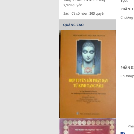
TỰA
2,179
quyển
PHẦN I 
Sách đã số hóa :
303
quyển
Chương 
QUẢNG CÁO
PHẦN II
Chương:
Phầ