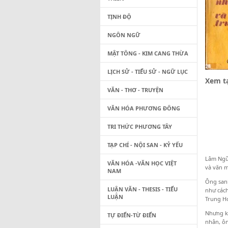
TỊNH ĐỘ
NGÔN NGỮ
MẬT TÔNG - KIM CANG THỪA
LỊCH SỬ - TIỂU SỬ - NGỮ LỤC
Xem tạ
VĂN - THƠ - TRUYỆN
VĂN HÓA PHƯƠNG ĐÔNG
TRI THỨC PHƯƠNG TÂY
TẠP CHÍ - NỘI SAN - KỶ YẾU
Lâm Ngữ 
VĂN HÓA -VĂN HỌC VIỆT
và văn m
NAM
Ông sanh
LUẬN VĂN - THESIS - TIỂU
như cách
LUẬN
Trung Ho
Nhưng kh
TỰ ĐIỂN-TỪ ĐIỂN
nhân, ôn