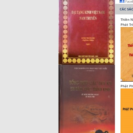
Face
CÁC SÁ
Thiền N
Phát Tr
Phật Ph