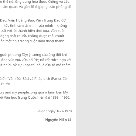
 Có thể nói ông dung hòa được Khổng và Lão,
h làm quan, và gần Tô ở giọng trào phúng dí
n Đạo, Viên Hoằng Đạo, Viên Trung Đạo đời
h – tức tình cảm tâm linh của mình – không
rái với lời thánh hiền thời xưa. Văn xuôi
ô đọng chải chuốt, không được chài chuốt
thân mật như trong cuộc đàm thoại thanh
người phương Tây; ý tưởng của ông đôi khi
ông vừa vui, vừa bổ ích; nó rất thích hợp với
ít nhiều về cựu học thì nó là cửa sổ mở thêm
Chí Văn (Đài Bắc) và Pháp dịch (Paris). Có
 chước.
try and my people, ông qua ở luôn bên Mỹ
bộ Văn học Trung Quốc hiện đại 1898 – 1960,
Saigonngày 16-7-1970
Nguyễn Hiến Lê