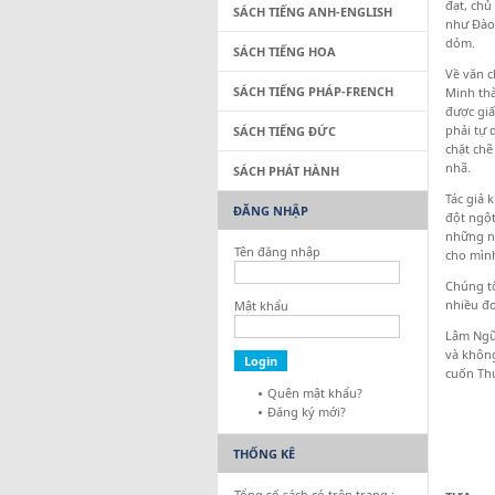
đạt, chủ
SÁCH TIẾNG ANH-ENGLISH
như Đào 
dỏm.
SÁCH TIẾNG HOA
Về văn c
SÁCH TIẾNG PHÁP-FRENCH
Minh thà
được giấ
phải tự 
SÁCH TIẾNG ĐỨC
chặt chẽ
nhã.
SÁCH PHÁT HÀNH
Tác giả 
ĐĂNG NHẬP
đột ngột
những ng
Tên đăng nhập
cho mình
Chúng tô
nhiều đo
Mật khẩu
Lâm Ngữ 
và không
cuốn Thư
Quên mật khẩu?
Đăng ký mới?
THỐNG KÊ
Tổng số sách có trên trang :