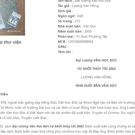
Tên sách :
Đại cương văn học Đức
Tác giả :
Lương Văn Hồng
Dịch giả :
Ngôn ngữ :
Việt
Số trang :
272
Nhà xuất bản :
Văn Học
Năm xuất bản :
2003
Phân loại :
Tri thức Phương Tây
i thư viện
MCB :
12010000008063
OPAC :
Tóm tắt :
Đại cương VĂN HỌC ĐỨC
TỪ KHỞI THỦY TỚI 2002
LƯƠNG VĂN HỒNG
NHÀ XUẤT BẢN VĂN HỌC
 thiệu
978, ngoài việc giảng dạy tiếng Đức, Văn học Đức tại Khoa Ngữ văn và Báo chí trườn
hí Minh, một số trường Đại học và các đơn vị hoạt động Văn hóa-Giáo dục, ông Lươn
iến Văn học Đức ở Việt Nam với các tác phẩm đã xuất bản: Truyện cổ Grimm, Tục ngữ v
à cổ tích Đức, Truyện cười Đức...
03, sách
Đại cương Văn Học Đức từ khởi thủy tới 2002
được xuất bản cùng chứng tỏ cá
tập sách được biên soạn khá công phu và khoa học này sẽ đáp ứng được phần nào y