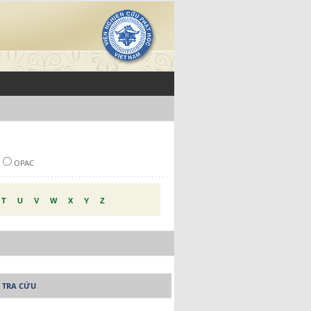
OPAC
T
U
V
W
X
Y
Z
 TRA CỨU