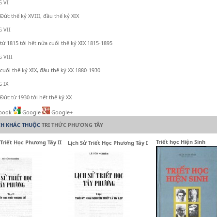
 VI
Đức thế kỷ XVIII, đầu thế kỷ XIX
 VII
từ 1815 tới hết nửa cuối thế kỷ XIX 1815-1895
 VIII
cuối thế kỷ XIX, đầu thế kỷ XX 1880-1930
 IX
Đức từ 1930 tới hết thế kỷ XX
book
Google
Google+
CH KHÁC THUỘC
TRI THỨC PHƯƠNG TÂY
Triết học Hiện Sinh
 Triết Học Phương Tây II
Lịch Sử Triết Học Phương Tây I