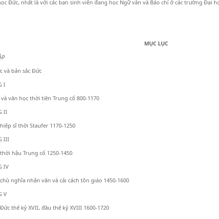
 học Đức, nhất là với các bạn sinh viên đang học Ngữ văn và Báo chí ở các trường Đại 
MỤC LỤC
ẬP
c và bản sắc Đức
 I
và văn học thời tiền Trung cổ 800-1170
 II
hiệp sĩ thời Staufer 1170-1250
III
thời hậu Trung cổ 1250-1450
 IV
chủ nghĩa nhân văn và cải cách tôn giáo 1450-1600
 V
Đức thế kỷ XVII, đầu thế kỷ XVIII 1600-1720