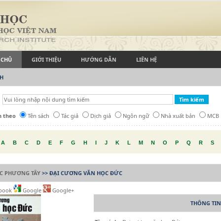
 CHỦ
GIỚI THIỆU
HƯỚNG DẪN
LIÊN HỆ
CH
h theo
Tên sách
Tác giả
Dịch giả
Ngôn ngữ
Nhà xuất bản
MCB
A
B
C
D
E
F
G
H
I
J
K
L
M
N
O
P
Q
R
S
ỨC PHƯƠNG TÂY
>> ĐẠI CƯƠNG VĂN HỌC ĐỨC
book
Google
Google+
THÔNG TIN