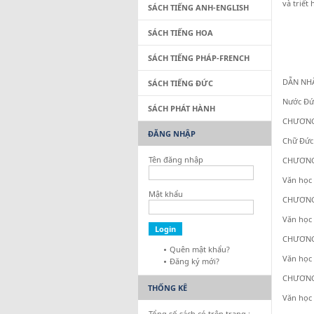
và triết
SÁCH TIẾNG ANH-ENGLISH
SÁCH TIẾNG HOA
SÁCH TIẾNG PHÁP-FRENCH
DẪN NH
SÁCH TIẾNG ĐỨC
Nước Đứ
SÁCH PHÁT HÀNH
CHƯƠNG
ĐĂNG NHẬP
Chữ Đức 
Tên đăng nhập
CHƯƠNG
Văn học 
Mật khẩu
CHƯƠNG 
Văn học 
CHƯƠNG
Quên mật khẩu?
Văn học 
Đăng ký mới?
CHƯƠNG
THỐNG KÊ
Văn học 
Tổng số sách có trên trang :