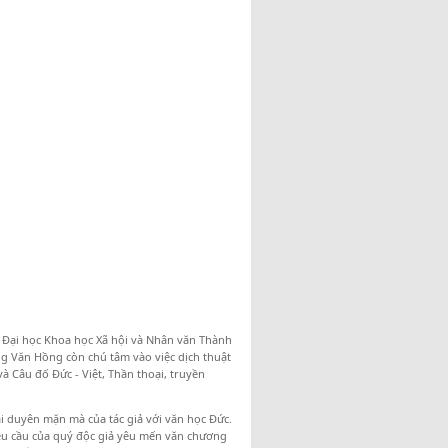
g Đại học Khoa học Xã hội và Nhân văn Thành
g Văn Hồng còn chú tâm vào việc dịch thuật
à Câu đố Đức - Việt, Thần thoại, truyền
i duyên mặn mà của tác giả với văn học Đức.
êu cầu của quý độc giả yêu mến văn chương