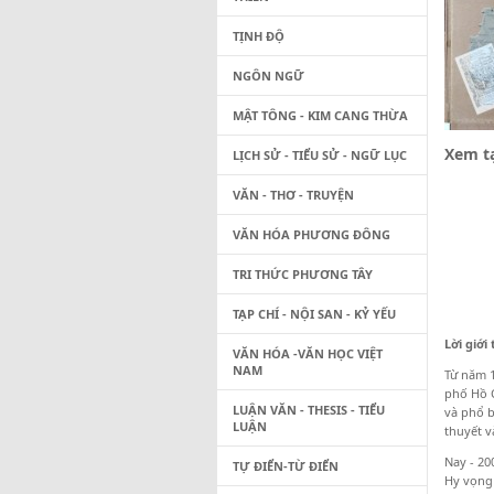
TỊNH ĐỘ
NGÔN NGỮ
MẬT TÔNG - KIM CANG THỪA
Xem tạ
LỊCH SỬ - TIỂU SỬ - NGỮ LỤC
VĂN - THƠ - TRUYỆN
VĂN HÓA PHƯƠNG ĐÔNG
TRI THỨC PHƯƠNG TÂY
TẠP CHÍ - NỘI SAN - KỶ YẾU
Lời giới
VĂN HÓA -VĂN HỌC VIỆT
NAM
Từ năm 1
phố Hồ C
LUẬN VĂN - THESIS - TIỂU
và phổ b
LUẬN
thuyết v
Nay - 20
TỰ ĐIỂN-TỪ ĐIỂN
Hy vọng 