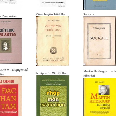
Câu chuyện Triết Học
Socrate
ọc Descartes
n tâm - bí quyết để
Martin Heidegger tư 
Nhập môn Xã Hội Học
công
hiện đại