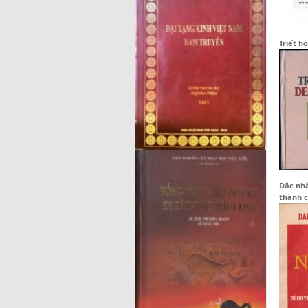
Triết h
Đắc nhâ
thành 