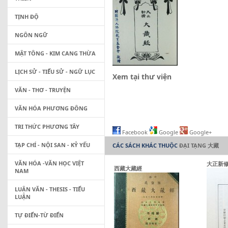
TỊNH ĐỘ
NGÔN NGỮ
MẬT TÔNG - KIM CANG THỪA
LỊCH SỬ - TIỂU SỬ - NGỮ LỤC
Xem tại thư viện
VĂN - THƠ - TRUYỆN
VĂN HÓA PHƯƠNG ĐÔNG
TRI THỨC PHƯƠNG TÂY
Facebook
Google
Google+
TẠP CHÍ - NỘI SAN - KỶ YẾU
CÁC SÁCH KHÁC THUỘC
ĐẠI TẠNG 大藏
VĂN HÓA -VĂN HỌC VIỆT
大正新
西藏大藏經
NAM
LUẬN VĂN - THESIS - TIỂU
LUẬN
TỰ ĐIỂN-TỪ ĐIỂN