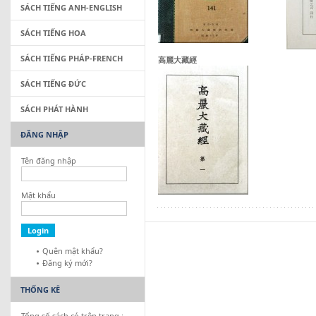
SÁCH TIẾNG ANH-ENGLISH
SÁCH TIẾNG HOA
SÁCH TIẾNG PHÁP-FRENCH
高麗大藏經
SÁCH TIẾNG ĐỨC
SÁCH PHÁT HÀNH
ĐĂNG NHẬP
Tên đăng nhập
Mật khẩu
Quên mật khẩu?
Đăng ký mới?
THỐNG KÊ
Tổng số sách có trên trang :