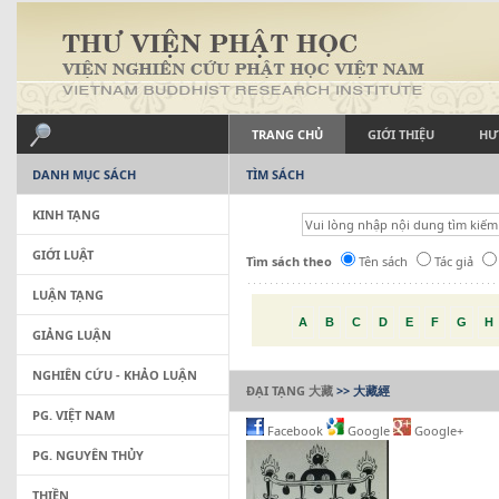
TRANG CHỦ
GIỚI THIỆU
HƯ
DANH MỤC SÁCH
TÌM SÁCH
KINH TẠNG
GIỚI LUẬT
Tìm sách theo
Tên sách
Tác giả
LUẬN TẠNG
A
B
C
D
E
F
G
H
GIẢNG LUẬN
NGHIÊN CỨU - KHẢO LUẬN
ĐẠI TẠNG 大藏
>> 大藏經
PG. VIỆT NAM
Facebook
Google
Google+
PG. NGUYÊN THỦY
THIỀN