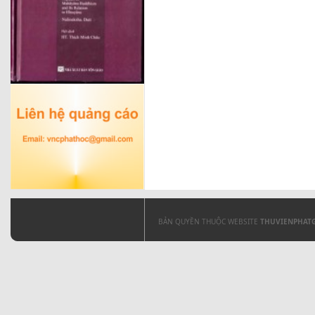
BẢN QUYỀN THUỘC WEBSITE
THUVIENPHAT