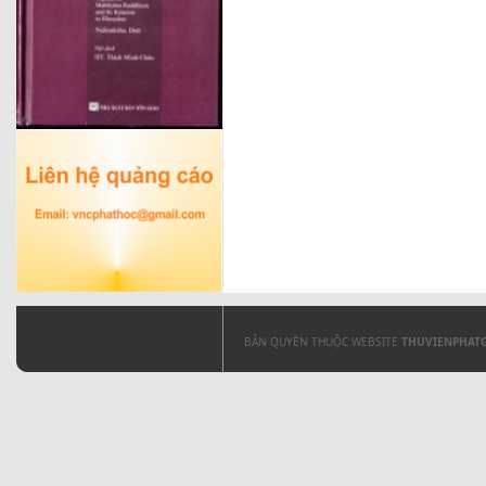
BẢN QUYỀN THUỘC WEBSITE
THUVIENPHAT