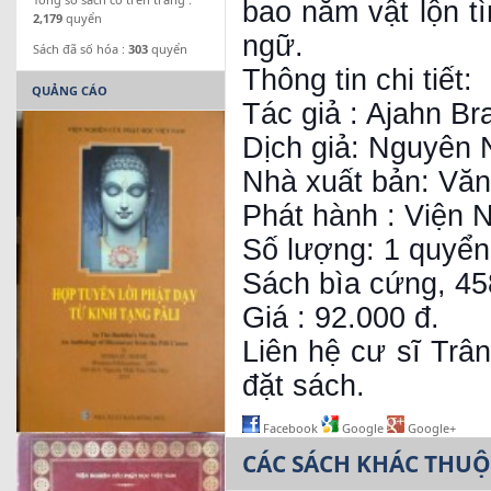
bao năm vật lộn t
2,179
quyển
ngữ.
Sách đã số hóa :
303
quyển
Thông tin chi tiết:
QUẢNG CÁO
Tác giả : Ajahn Br
Dịch giả: Nguyên 
Nhà xuất bản: Văn
Phát hành : Viện 
Số lượng: 1 quyển
Sách bìa cứng, 45
Giá : 92.000 đ.
Liên hệ cư sĩ Trân
đặt sách.
Facebook
Google
Google+
CÁC SÁCH KHÁC THU