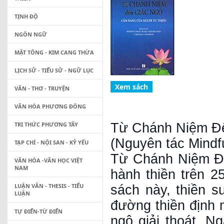
TỊNH ĐỘ
NGÔN NGỮ
MẬT TÔNG - KIM CANG THỪA
LỊCH SỬ - TIỂU SỬ - NGỮ LỤC
VĂN - THƠ - TRUYỆN
VĂN HÓA PHƯƠNG ĐÔNG
TRI THỨC PHƯƠNG TÂY
Từ Chánh Niệm Đ
(Nguyên tác Mindf
TẠP CHÍ - NỘI SAN - KỶ YẾU
Từ Chánh Niệm Đế
VĂN HÓA -VĂN HỌC VIỆT
NAM
hành thiền trên 
LUẬN VĂN - THESIS - TIỂU
sách này, thiền 
LUẬN
đường thiền định 
TỰ ĐIỂN-TỪ ĐIỂN
ngộ giải thoát. N