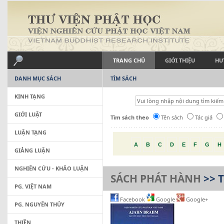
TRANG CHỦ
GIỚI THIỆU
HƯ
DANH MỤC SÁCH
TÌM SÁCH
KINH TẠNG
GIỚI LUẬT
Tìm sách theo
Tên sách
Tác giả
LUẬN TẠNG
A
B
C
D
E
F
G
H
GIẢNG LUẬN
NGHIÊN CỨU - KHẢO LUẬN
SÁCH PHÁT HÀNH
>> 
PG. VIỆT NAM
Facebook
Google
Google+
PG. NGUYÊN THỦY
THIỀN