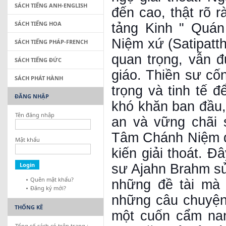
SÁCH TIẾNG ANH-ENGLISH
đến cao, thật rõ 
SÁCH TIẾNG HOA
tảng Kinh " Quán
Niệm xứ (Satipatt
SÁCH TIẾNG PHÁP-FRENCH
quan trọng, vẫn đ
SÁCH TIẾNG ĐỨC
giáo. Thiền sư cố
SÁCH PHÁT HÀNH
trọng và tinh tế 
ĐĂNG NHẬP
khó khăn ban đầu, 
Tên đăng nhập
an và vững chãi 
Tâm Chánh Niệm để
Mật khẩu
kiến giải thoát. Đ
sư Ajahn Brahm sử
Quên mật khẩu?
những đề tài mà 
Đăng ký mới?
những câu chuyện
THỐNG KÊ
một cuốn cẩm nan
Tổng số sách có trên trang :