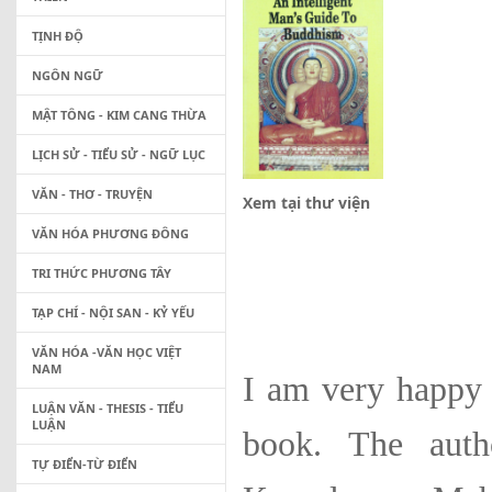
TỊNH ĐỘ
NGÔN NGỮ
MẬT TÔNG - KIM CANG THỪA
LỊCH SỬ - TIỂU SỬ - NGỮ LỤC
VĂN - THƠ - TRUYỆN
Xem tại thư viện
VĂN HÓA PHƯƠNG ĐÔNG
TRI THỨC PHƯƠNG TÂY
TẠP CHÍ - NỘI SAN - KỶ YẾU
VĂN HÓA -VĂN HỌC VIỆT
NAM
I am very happy t
LUẬN VĂN - THESIS - TIỂU
LUẬN
book. The auth
TỰ ĐIỂN-TỪ ĐIỂN