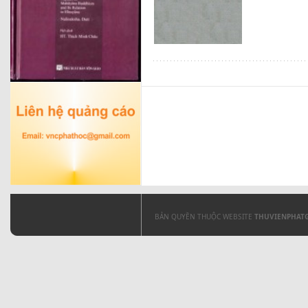
BẢN QUYỀN THUỘC WEBSITE
THUVIENPHAT