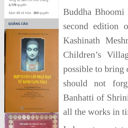
2,179
quyển
Buddha Bhoomi Pr
Sách đã số hóa :
303
quyển
second edition 
QUẢNG CÁO
Kashinath Mes
Children’s Villa
possible to bring 
should not for
Banhatti of Shri
all the works in t