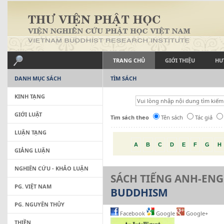
TRANG CHỦ
GIỚI THIỆU
HƯ
DANH MỤC SÁCH
TÌM SÁCH
KINH TẠNG
GIỚI LUẬT
Tìm sách theo
Tên sách
Tác giả
LUẬN TẠNG
A
B
C
D
E
F
G
H
GIẢNG LUẬN
NGHIÊN CỨU - KHẢO LUẬN
SÁCH TIẾNG ANH-ENG
PG. VIỆT NAM
BUDDHISM
PG. NGUYÊN THỦY
Facebook
Google
Google+
THIỀN