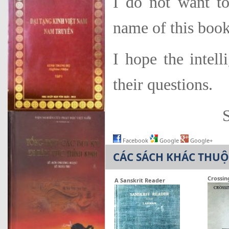
I do not want to
name of this book 
I hope the intell
their questions.
S
Facebook
Google
Google+
CÁC SÁCH KHÁC THU
Crossin
A Sanskrit Reader