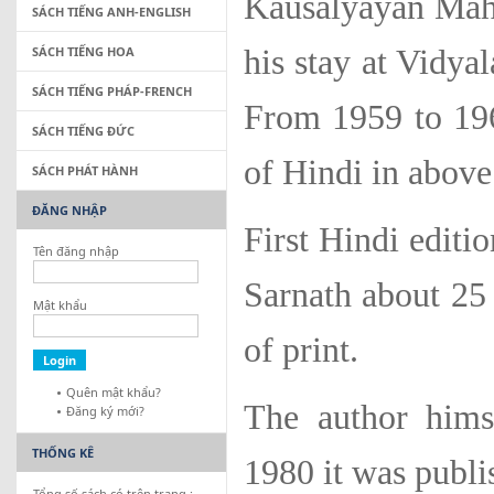
Kausalyayan Maha
SÁCH TIẾNG ANH-ENGLISH
SÁCH TIẾNG HOA
his stay at Vidya
SÁCH TIẾNG PHÁP-FRENCH
From 1959 to 19
SÁCH TIẾNG ĐỨC
of Hindi in above
SÁCH PHÁT HÀNH
ĐĂNG NHẬP
First Hindi edit
Tên đăng nhập
Sarnath about 25 
Mật khẩu
of print.
Quên mật khẩu?
The author himse
Đăng ký mới?
THỐNG KÊ
1980 it was publis
Tổng số sách có trên trang :