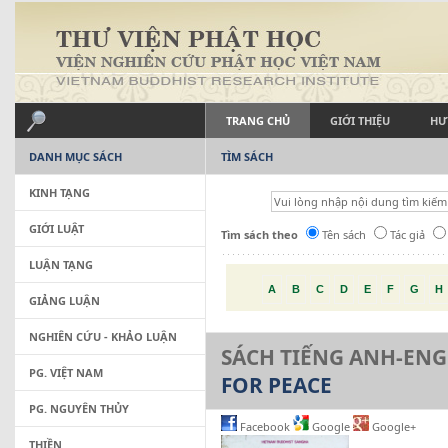
TRANG CHỦ
GIỚI THIỆU
HƯ
DANH MỤC SÁCH
TÌM SÁCH
KINH TẠNG
GIỚI LUẬT
Tìm sách theo
Tên sách
Tác giả
LUẬN TẠNG
A
B
C
D
E
F
G
H
GIẢNG LUẬN
NGHIÊN CỨU - KHẢO LUẬN
SÁCH TIẾNG ANH-ENG
PG. VIỆT NAM
FOR PEACE
PG. NGUYÊN THỦY
Facebook
Google
Google+
THIỀN