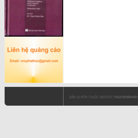
BẢN QUYỀN THUỘC WEBSITE
THUVIENPHAT