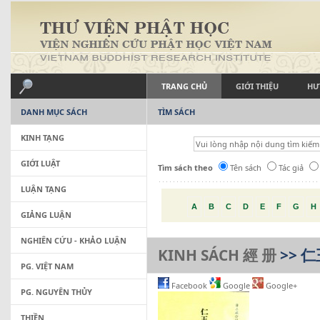
TRANG CHỦ
GIỚI THIỆU
HƯ
DANH MỤC SÁCH
TÌM SÁCH
KINH TẠNG
GIỚI LUẬT
Tìm sách theo
Tên sách
Tác giả
LUẬN TẠNG
A
B
C
D
E
F
G
H
GIẢNG LUẬN
NGHIÊN CỨU - KHẢO LUẬN
KINH SÁCH 經 册
>> 
PG. VIỆT NAM
Facebook
Google
Google+
PG. NGUYÊN THỦY
THIỀN