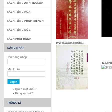
SÁCH TIẾNG ANH-ENGLISH
SÁCH TIẾNG HOA
SÁCH TIẾNG PHÁP-FRENCH
SÁCH TIẾNG ĐỨC
SÁCH PHÁT HÀNH
般若波羅宓多心經講記-
ĐĂNG NHẬP
Tên đăng nhập
般若波
Mật khẩu
Quên mật khẩu?
Đăng ký mới?
THỐNG KÊ
Tổng số sách có trên trang :