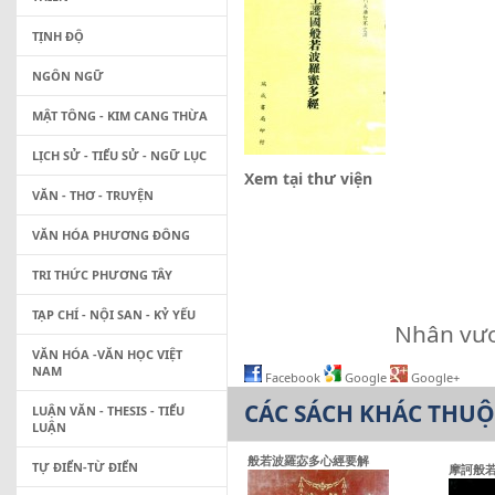
TỊNH ĐỘ
NGÔN NGỮ
MẬT TÔNG - KIM CANG THỪA
LỊCH SỬ - TIỂU SỬ - NGỮ LỤC
Xem tại thư viện
VĂN - THƠ - TRUYỆN
VĂN HÓA PHƯƠNG ĐÔNG
TRI THỨC PHƯƠNG TÂY
TẠP CHÍ - NỘI SAN - KỶ YẾU
Nhân vươn
VĂN HÓA -VĂN HỌC VIỆT
NAM
Facebook
Google
Google+
CÁC SÁCH KHÁC THU
LUẬN VĂN - THESIS - TIỂU
LUẬN
般若波羅宓多心經要解
TỰ ĐIỂN-TỪ ĐIỂN
摩訶般