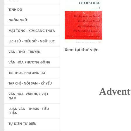
TỊNH ĐỘ
NGÔN NGỮ
MẬT TÔNG - KIM CANG THỪA
LỊCH SỬ - TIỂU SỬ - NGỮ LỤC
Xem tại thư viện
VĂN - THƠ - TRUYỆN
VĂN HÓA PHƯƠNG ĐÔNG
TRI THỨC PHƯƠNG TÂY
TẠP CHÍ - NỘI SAN - KỶ YẾU
Adventu
VĂN HÓA -VĂN HỌC VIỆT
NAM
LUẬN VĂN - THESIS - TIỂU
LUẬN
TỰ ĐIỂN-TỪ ĐIỂN