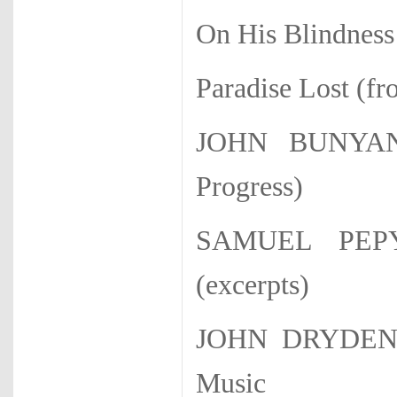
On His Blindness
Paradise Lost (f
JOHN BUNYAN V
Progress)
SAMUEL PEPY
(excerpts)
JOHN DRYDEN Al
Music