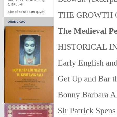
2,179
quyển
Sách đã số hóa :
303
quyển
THE GROWTH 
QUẢNG CÁO
The Medieval Pe
HISTORICAL 
Early English and
Get Up and Bar t
Bonny Barbara A
Sir Patrick Spens