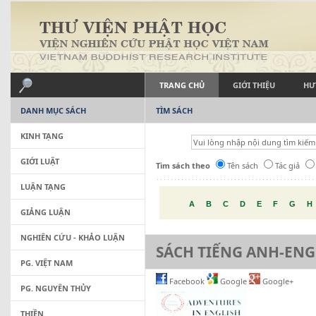
TRANG CHỦ
GIỚI THIỆU
HƯ
DANH MỤC SÁCH
TÌM SÁCH
KINH TẠNG
GIỚI LUẬT
Tìm sách theo
Tên sách
Tác giả
LUẬN TẠNG
A
B
C
D
E
F
G
H
GIẢNG LUẬN
NGHIÊN CỨU - KHẢO LUẬN
SÁCH TIẾNG ANH-ENG
PG. VIỆT NAM
Facebook
Google
Google+
PG. NGUYÊN THỦY
THIỀN