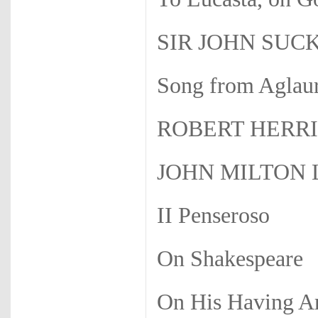
SIR JOHN SUCKL
Song from Aglau
ROBERT HERRICK
JOHN MILTON L
II Penseroso
On Shakespeare
On His Having Ar