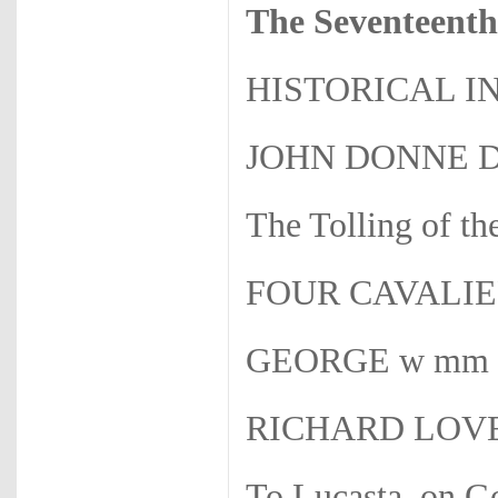
The Seventeent
HISTORICAL 
JOHN DONNE Dea
The Tolling of th
FOUR CAVALIE
GEORGE w mm Sha
RICHARD LOVELA
To Lucasta, on G