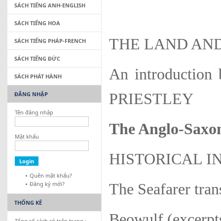
SÁCH TIẾNG ANH-ENGLISH
SÁCH TIẾNG HOA
THE LAND AND
SÁCH TIẾNG PHÁP-FRENCH
SÁCH TIẾNG ĐỨC
An introductio
SÁCH PHÁT HÀNH
ĐĂNG NHẬP
PRIESTLEY
Tên đăng nhập
The Anglo-Saxo
Mật khẩu
HISTORICAL 
Quên mật khẩu?
Đăng ký mới?
The Seafarer tran
THỐNG KÊ
Beowulf (excerpts
Tổng số sách có trên trang :