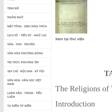
TỊNH ĐỘ
NGÔN NGỮ
MẬT TÔNG - KIM CANG THỪA
LỊCH SỬ - TIỂU SỬ - NGỮ LỤC
Xem tại thư viện
VĂN - THƠ - TRUYỆN
VĂN HÓA PHƯƠNG ĐÔNG
TRI THỨC PHƯƠNG TÂY
T
TẠP CHÍ - NỘI SAN - KỶ YẾU
VĂN HÓA -VĂN HỌC VIỆT
NAM
The Religions of
LUẬN VĂN - THESIS - TIỂU
LUẬN
Introduction
TỰ ĐIỂN-TỪ ĐIỂN