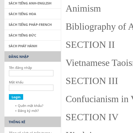
SÁCH TIẾNG ANH-ENGLISH
Animism
SÁCH TIẾNG HOA
Bibliography of
SÁCH TIẾNG PHÁP-FRENCH
SÁCH TIẾNG ĐỨC
SECTION II
SÁCH PHÁT HÀNH
ĐĂNG NHẬP
Vietnamese Taoi
Tên đăng nhập
SECTION III
Mật khẩu
Confucianism in
Quên mật khẩu?
Đăng ký mới?
SECTION IV
THỐNG KÊ
Tổng số sách có trên trang :