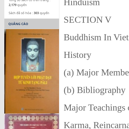
Hinduism
2,179
quyển
Sách đã số hóa :
303
quyển
SECTION V
QUẢNG CÁO
Buddhism In Vie
History
(a) Major Member
(b) Bibliography
Major Teachings
Karma, Reincarna