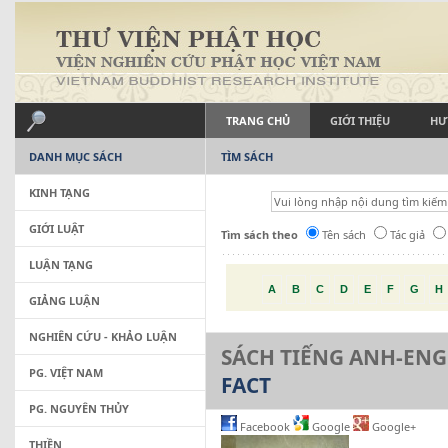
TRANG CHỦ
GIỚI THIỆU
HƯ
DANH MỤC SÁCH
TÌM SÁCH
KINH TẠNG
GIỚI LUẬT
Tìm sách theo
Tên sách
Tác giả
LUẬN TẠNG
A
B
C
D
E
F
G
H
GIẢNG LUẬN
NGHIÊN CỨU - KHẢO LUẬN
SÁCH TIẾNG ANH-ENG
PG. VIỆT NAM
FACT
PG. NGUYÊN THỦY
Facebook
Google
Google+
THIỀN