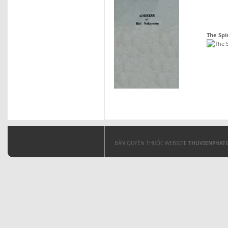
The Spi
BẢN QUYỀN THUỘC WEBSITE
THUVIENPHAT