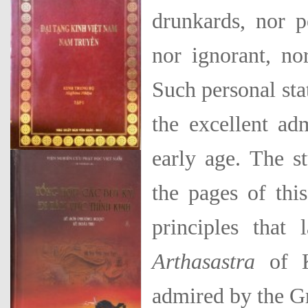
drunkards, nor p
nor ignorant, no
Such personal stat
the excellent adm
early age. The s
the pages of thi
principles that 
Arthasastra
of K
admired by the G