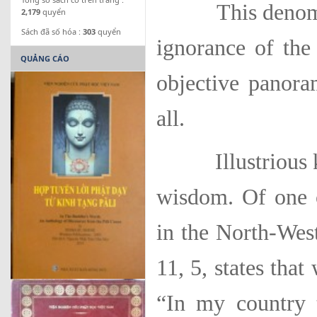
This denominati
2,179
quyển
Sách đã số hóa :
303
quyển
ignor­ance of the
QUẢNG CÁO
objective panora
all.
Illustrious king
wisdom. Of one 
in the North-Wes
11, 5, states tha
“In my country t