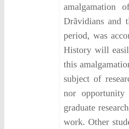
amalgamation o
Drãvidians and 
period, was acco
History will easi
this amalgama­tio
subject of resea
nor opportunity
graduate research.
work. Other stud