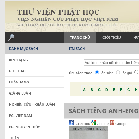
TRANG CHỦ
GIỚI THIỆU
HƯ
DANH MỤC SÁCH
TÌM SÁCH
KINH TẠNG
GIỚI LUẬT
Tìm sách theo
Tên sách
Tác giả
LUẬN TẠNG
A
B
C
D
E
F
G
H
GIẢNG LUẬN
NGHIÊN CỨU - KHẢO LUẬN
SÁCH TIẾNG ANH-ENG
PG. VIỆT NAM
Facebook
Google
Google+
PG. NGUYÊN THỦY
THIỀN