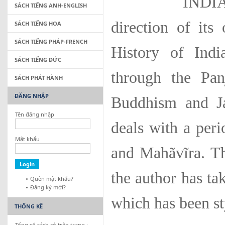
INDIAN Histo
SÁCH TIẾNG ANH-ENGLISH
direction of its
SÁCH TIẾNG HOA
SÁCH TIẾNG PHÁP-FRENCH
History of Ind
SÁCH TIẾNG ĐỨC
through the Pan
SÁCH PHÁT HÀNH
ĐĂNG NHẬP
Buddhism and Ja
Tên đăng nhập
deals with a per
Mật khẩu
and Mahãvĩra. Th
the author has tak
Quên mật khẩu?
Đăng ký mới?
which has been st
THỐNG KÊ
Tổng số sách có trên trang :