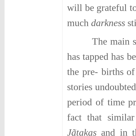
will be grateful t
much
darkness
st
The main sourc
has tapped has be
the pre- births o
stories un­doubted
period of time pr
fact that simila
Jãtakas
and in 