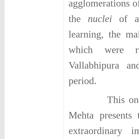
agglomerations o
the
nuclei
of al
learning, the ma
which were ri
Vallabhipura an
period.
This one, the 
Mehta presents 
extraordinary 