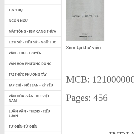
TỊNH ĐỘ
NGÔN NGỮ
MẬT TÔNG - KIM CANG THỪA
LỊCH SỬ - TIỂU SỬ - NGỮ LỤC
Xem tại thư viện
VĂN - THƠ - TRUYỆN
VĂN HÓA PHƯƠNG ĐÔNG
TRI THỨC PHƯƠNG TÂY
MCB: 12100000
TẠP CHÍ - NỘI SAN - KỶ YẾU
Pages: 456
VĂN HÓA -VĂN HỌC VIỆT
NAM
LUẬN VĂN - THESIS - TIỂU
LUẬN
TỰ ĐIỂN-TỪ ĐIỂN