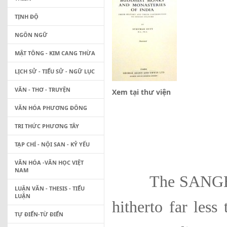
TỊNH ĐỘ
NGÔN NGỮ
MẬT TÔNG - KIM CANG THỪA
LỊCH SỬ - TIỂU SỬ - NGỮ LỤC
VĂN - THƠ - TRUYỆN
Xem tại thư viện
VĂN HÓA PHƯƠNG ĐÔNG
TRI THỨC PHƯƠNG TÂY
TẠP CHÍ - NỘI SAN - KỶ YẾU
VĂN HÓA -VĂN HỌC VIỆT
NAM
The SANGHA (B
LUẬN VĂN - THESIS - TIỂU
LUẬN
hitherto far less
TỰ ĐIỂN-TỪ ĐIỂN