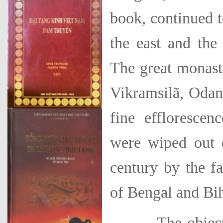
book, continued to
the east and the
The great monasti
Vikramsilã, Odant
fine effloresce
were wiped out o
century by the f
of Bengal and Bih
The object of 