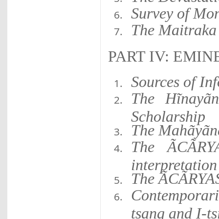
Survey of Mon
The Maitraka 
PART IV: EMI
Sources of In
The Hĩnayãn
Scholarship
The Mahãyãna 
The ÃCÃRYA
interpretatio
The ÃCÃRYA
Contemporari
tsang and I-ts