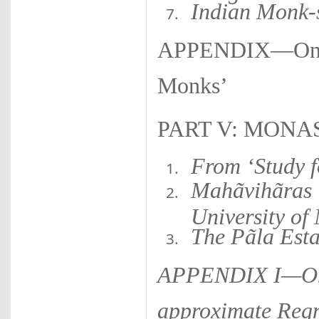
Indian Monk-
APPENDIX—On I
Monks’
PART V: MONAS
From ‘Study f
Mahãvihãras 
University of
The Pãla Esta
APPENDIX I—On t
approximate Regna