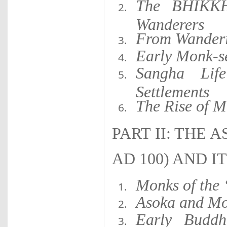
The BHIKKH
Wanderers
From Wanderin
Early Monk-
Sangha Lif
Settlements
The Rise of 
PART II: THE 
AD 100) AND I
Monks of the 
Asoka and Mo
Early Buddh