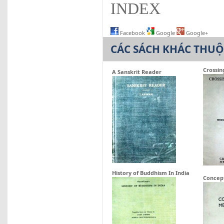
INDEX
Facebook
Google
Google+
CÁC SÁCH KHÁC THU
Crossin
A Sanskrit Reader
History of Buddhism In India
Concep