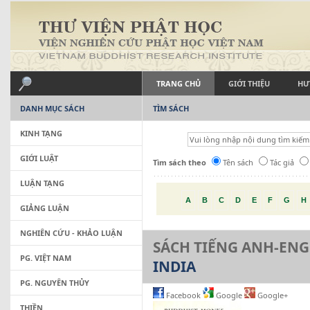
TRANG CHỦ
GIỚI THIỆU
HƯ
DANH MỤC SÁCH
TÌM SÁCH
KINH TẠNG
GIỚI LUẬT
Tìm sách theo
Tên sách
Tác giả
LUẬN TẠNG
A
B
C
D
E
F
G
H
GIẢNG LUẬN
NGHIÊN CỨU - KHẢO LUẬN
SÁCH TIẾNG ANH-ENG
PG. VIỆT NAM
INDIA
PG. NGUYÊN THỦY
Facebook
Google
Google+
THIỀN