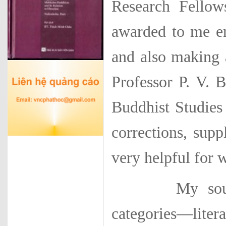
Research Fellow
awarded to me en
and also making a
Professor P. V. 
Buddhist Studies 
corrections, sup
very helpful for 
My source-ma
categories—litera