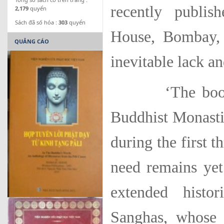
recently publis
2,179
quyển
Sách đã số hóa :
303
quyển
House, Bombay, 1
QUẢNG CÁO
inevitable lack an
‘The book pres
Buddhist Monasti
during the first 
need remains ye
extended histor
Sanghas, whose 