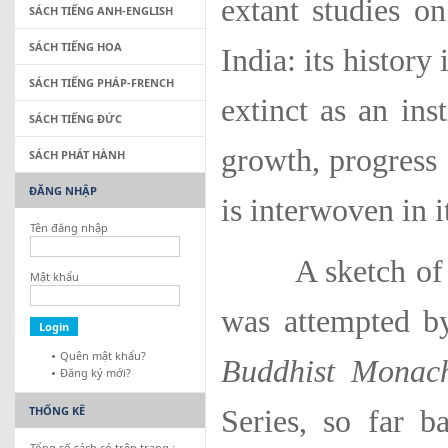
extant studies o
SÁCH TIẾNG ANH-ENGLISH
SÁCH TIẾNG HOA
India: its histor
SÁCH TIẾNG PHÁP-FRENCH
extinct as an inst
SÁCH TIẾNG ĐỨC
growth, progress 
SÁCH PHÁT HÀNH
ĐĂNG NHẬP
is interwoven in i
Tên đăng nhập
A sketch of pri
Mật khẩu
was attempted b
Quên mật khẩu?
Buddhist Monac
Đăng ký mới?
THỐNG KÊ
Series, so far b
Tổng số sách có trên trang :