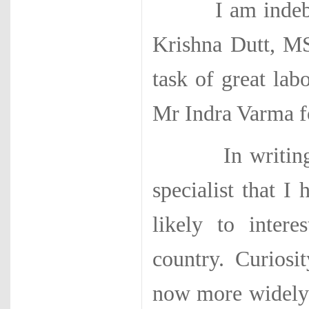
I am indebted 
Krishna Dutt, MS
task of great lab
Mr Indra Varma f
In writing thi
specialist that I
likely to inter
country. Curiosi
now more widely 