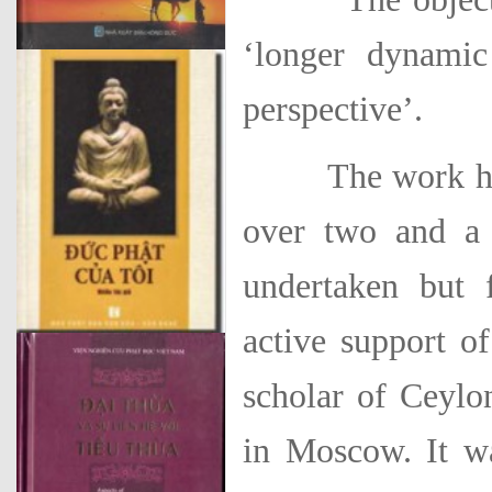
‘longer dynamic
perspective’.
The work has e
over two and a 
undertaken but 
active support o
scholar of Ceylo
in Moscow. It wa