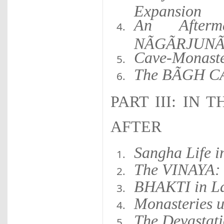
Expansion
An Afterm
NÃGÃRJUN
Cave-Monaste
The BÃGH C
PART III: IN 
AFTER
Sangha Life i
The VINAYA: i
BHAKTI in La
Monasteries u
The Devastat