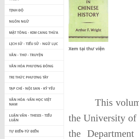
TỊNH ĐỘ
NGÔN NGỮ
MẬT TÔNG - KIM CANG THỪA
LỊCH SỬ - TIỂU SỬ - NGỮ LỤC
Xem tại thư viện
VĂN - THƠ - TRUYỆN
VĂN HÓA PHƯƠNG ĐÔNG
TRI THỨC PHƯƠNG TÂY
TẠP CHÍ - NỘI SAN - KỶ YẾU
VĂN HÓA -VĂN HỌC VIỆT
This volume is 
NAM
the Univer­sity o
LUẬN VĂN - THESIS - TIỂU
LUẬN
the Depart­ment
TỰ ĐIỂN-TỪ ĐIỂN