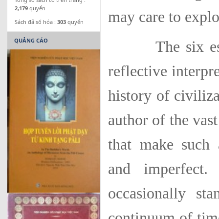
2,179
quyển
may care to explo
Sách đã số hóa :
303
quyển
QUẢNG CÁO
The six essays
reflective interpr
history of civili
author of the vas
that make such a
and imperfect.
occasionally st
continuum of tim