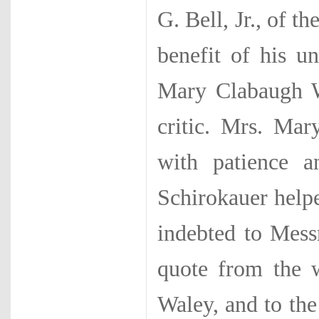
G. Bell, Jr., of t
benefit of his u
Mary Clabaugh Wr
critic. Mrs. Mar
with patience 
Schirokauer helpe
in­debted to Mes
quote from the w
Waley, and to the