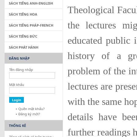
SÁCH TIẾNG ANH-ENGLISH
Theological Fac­u
SÁCH TIẾNG HOA
the lectures mi
SÁCH TIẾNG PHÁP-FRENCH
SÁCH TIẾNG ĐỨC
educated public i
SÁCH PHÁT HÀNH
history of a gr
ĐĂNG NHẬP
problem of the int
Tên đăng nhập
lectures are pres
Mật khẩu
with the same hop
Quên mật khẩu?
Đăng ký mới?
details have be
THỐNG KÊ
further readings 
Tổng số sách có trên trang :