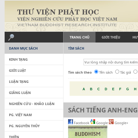
TRANG CHỦ
GIỚI THIỆU
HƯ
DANH MỤC SÁCH
TÌM SÁCH
KINH TẠNG
GIỚI LUẬT
Tìm sách theo
Tên sách
Tác giả
LUẬN TẠNG
A
B
C
D
E
F
G
H
GIẢNG LUẬN
NGHIÊN CỨU - KHẢO LUẬN
SÁCH TIẾNG ANH-ENG
PG. VIỆT NAM
Facebook
Google
Google+
PG. NGUYÊN THỦY
THIỀN