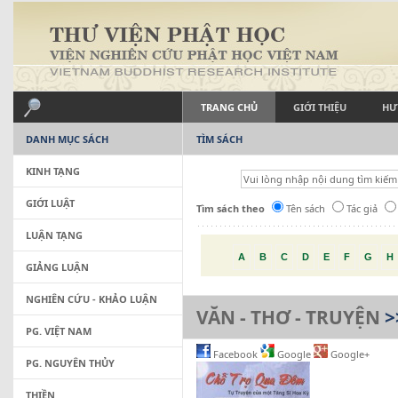
TRANG CHỦ
GIỚI THIỆU
HƯ
DANH MỤC SÁCH
TÌM SÁCH
KINH TẠNG
GIỚI LUẬT
Tìm sách theo
Tên sách
Tác giả
LUẬN TẠNG
A
B
C
D
E
F
G
H
GIẢNG LUẬN
NGHIÊN CỨU - KHẢO LUẬN
VĂN - THƠ - TRUYỆN
>
PG. VIỆT NAM
Facebook
Google
Google+
PG. NGUYÊN THỦY
THIỀN