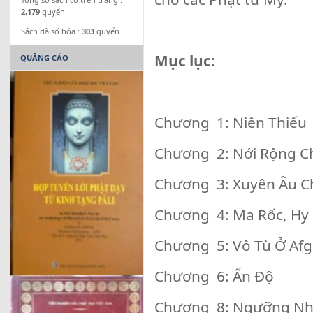
2,179
quyển
Sách đã số hóa :
303
quyển
Mục lục:
QUẢNG CÁO
Chương 1: Niên Thiếu
Chương 2: Nới Rộng C
Chương 3: Xuyên Âu C
Chương 4: Ma Rốc, Hy
Chương 5: Vô Tù Ở Af
Chương 6: Ấn Độ
Chương 8: Ngưỡng 