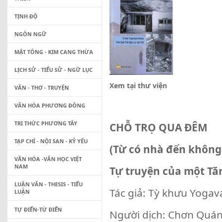
TỊNH ĐỘ
NGÔN NGỮ
MẬT TÔNG - KIM CANG THỪA
LỊCH SỬ - TIỂU SỬ - NGỮ LỤC
Xem tại thư viện
VĂN - THƠ - TRUYỆN
VĂN HÓA PHƯƠNG ĐÔNG
TRI THỨC PHƯƠNG TÂY
CHỖ TRỌ QUA ĐÊM
TẠP CHÍ - NỘI SAN - KỶ YẾU
(Từ có nhà đến không
VĂN HÓA -VĂN HỌC VIỆT
NAM
Tự truyện của một Tă
LUẬN VĂN - THESIS - TIỂU
Tác giả: Tỳ khưu Yogav
LUẬN
TỰ ĐIỂN-TỪ ĐIỂN
Người dịch: Chơn Qu