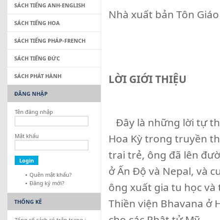
SÁCH TIẾNG ANH-ENGLISH
Nhà xuất bản Tôn Giáo
SÁCH TIẾNG HOA
SÁCH TIẾNG PHÁP-FRENCH
SÁCH TIẾNG ĐỨC
SÁCH PHÁT HÀNH
LỜI GIỚI THIỆU
ĐĂNG NHẬP
Tên đăng nhập
Đây là những lời tự th
Hoa Kỳ trong truyền t
Mật khẩu
trai trẻ, ông đã lên đ
ở Ấn Độ và Nepal, và cu
Quên mật khẩu?
Đăng ký mới?
ông xuất gia tu học và t
Thiền viện Bhavana ở 
THỐNG KÊ
cho các Phật tử Mỹ.
Tổng số sách có trên trang :