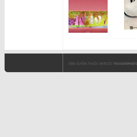
BẢN QUYỀN THUỘC WEBSITE
THUVIENPHAT