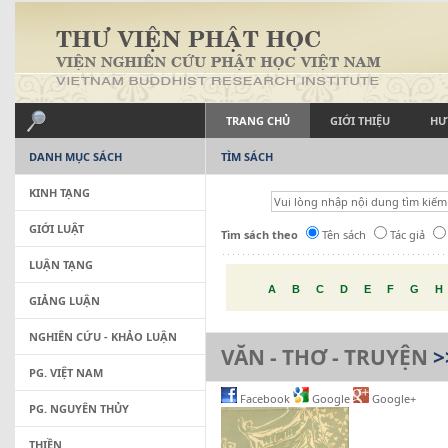
TRANG CHỦ
GIỚI THIỆU
HƯ
DANH MỤC SÁCH
TÌM SÁCH
KINH TẠNG
GIỚI LUẬT
Tìm sách theo
Tên sách
Tác giả
LUẬN TẠNG
A
B
C
D
E
F
G
H
GIẢNG LUẬN
NGHIÊN CỨU - KHẢO LUẬN
VĂN - THƠ - TRUYỆN
>
PG. VIỆT NAM
Facebook
Google
Google+
PG. NGUYÊN THỦY
THIỀN