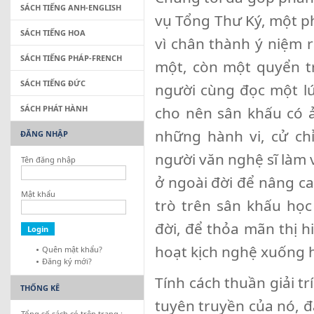
SÁCH TIẾNG ANH-ENGLISH
vụ Tổng Thư Ký, một ph
SÁCH TIẾNG HOA
vì chân thành ý niệm 
SÁCH TIẾNG PHÁP-FRENCH
một, còn một quyển tr
SÁCH TIẾNG ĐỨC
người cùng đọc một lú
SÁCH PHÁT HÀNH
cho nên sân khấu có ả
những hành vi, cử chỉ
ĐĂNG NHẬP
người văn nghệ sĩ làm 
Tên đăng nhập
ở ngoài đời để nâng cao
Mật khẩu
trò trên sân khấu học
đời, để thỏa mãn thị hi
hoạt kịch nghệ xuống h
Quên mật khẩu?
Đăng ký mới?
Tính cách thuần giải t
THỐNG KÊ
tuyên truyền của nó, đ
Tổng số sách có trên trang :