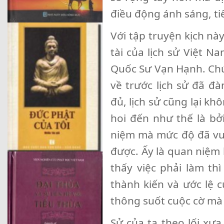
điều động ánh sáng, ti
Với tập truyện kịch nà
tài của lịch sử Việt Na
Quốc Sư Vạn Hạnh. Chú
về trước lịch sử đã đ
đủ, lịch sử cũng lại kh
hoi đến như thế là bở
niệm mà mức độ đã vư
được. Ấy là quan niệm 
thấy việc phải làm th
thành kiến và ước lệ c
thông suốt cuộc cờ mà
Sử của ta theo lối xư