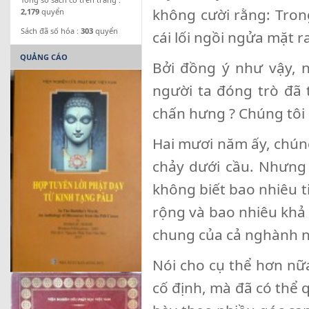
không cười rằng: Trong 
2,179
quyển
Sách đã số hóa :
303
quyển
cái lối ngồi ngửa mặt r
QUẢNG CÁO
Bởi đồng ý như vậy, n
người ta đóng trò đã 
chấn hưng ? Chúng tôi
Hai mươi năm ấy, chún
chảy dưới cầu. Nhưng 
không biết bao nhiêu t
rộng và bao nhiêu khả
chung của cả nghành n
Nói cho cụ thể hơn nữ
cố định, mà đã có thể q