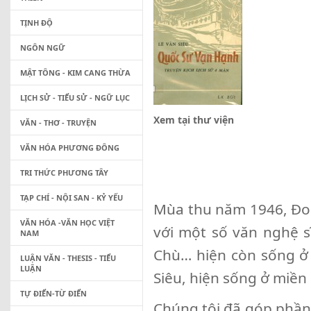
TỊNH ĐỘ
NGÔN NGỮ
MẬT TÔNG - KIM CANG THỪA
LỊCH SỬ - TIỂU SỬ - NGỮ LỤC
Xem tại thư viện
VĂN - THƠ - TRUYỆN
VĂN HÓA PHƯƠNG ĐÔNG
TRI THỨC PHƯƠNG TÂY
TẠP CHÍ - NỘI SAN - KỶ YẾU
Mùa thu năm 1946, Đoà
VĂN HÓA -VĂN HỌC VIỆT
với một số văn nghệ s
NAM
Chù… hiện còn sống ở 
LUẬN VĂN - THESIS - TIỂU
LUẬN
Siêu, hiện sống ở miền
TỰ ĐIỂN-TỪ ĐIỂN
Chúng tôi đã góp phần 