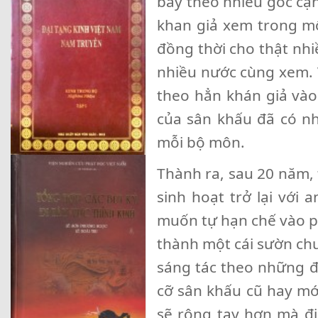
bày theo nhiều góc cạ
khan giả xem trong m
đồng thời cho thật nhiề
nhiều nước cùng xem. 
theo hẳn khán giả vào
của sân khấu đã có nh
mỗi bộ môn.
Thành ra, sau 20 năm,
sinh hoạt trở lại với
muốn tự hạn chế vào p
thành một cái sườn ch
sáng tác theo những đ
cỡ sân khấu cũ hay mới
sẽ rộng tay hơn mà đị