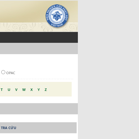
OPAC
T
U
V
W
X
Y
Z
 TRA CỨU