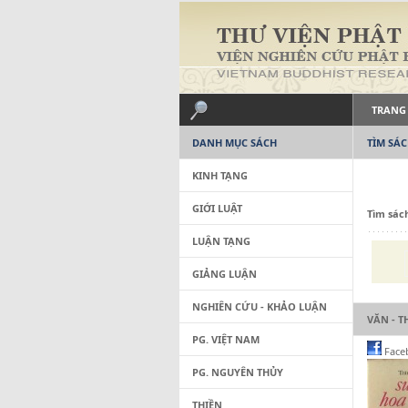
TRANG
DANH MỤC SÁCH
TÌM SÁ
KINH TẠNG
GIỚI LUẬT
Tìm sác
LUẬN TẠNG
GIẢNG LUẬN
NGHIÊN CỨU - KHẢO LUẬN
VĂN - T
PG. VIỆT NAM
Face
PG. NGUYÊN THỦY
THIỀN