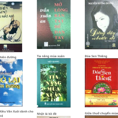
Tia nắng mùa xuân
Đóa Sen Thiêng
 thiên đường
Kiều Văn Xuôi dành cho
Giửa thuở chuyển mùa
Nhặt lá bồ đề
rẻ