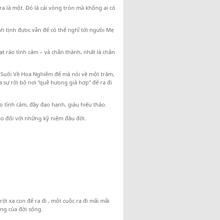
 ra là một. Đó là cái vòng tròn mà không ai có
h tịnh đựoc vẫn để có thể nghĩ tới ngưòi Mẹ
t rào tình cảm – và chân thành, nhất là chân
t Suối Về Hoa Nghiêm để mà nói về một trăm,
 sự rời bỏ nơi “quê hưong giả hợp” để ra đi
ào tình cảm, đầy đạo hạnh, giàu hiếu thảo.
nào đối với những kỹ niệm đầu đời.
ời xa con để ra đi , một cuộc ra đi mãi mãi
òng của đời sống.