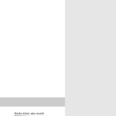
Đoản khúc sáu mươi