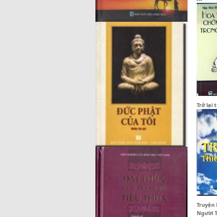
Trở lại
Truyện 
Người T