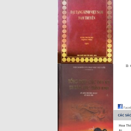
II- Cây
Face
CÁC SÁ
Hoa Th
Ai