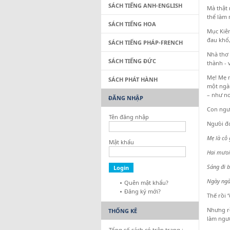
SÁCH TIẾNG ANH-ENGLISH
Mà thật 
thể làm 
SÁCH TIẾNG HOA
Mục Kiên
đau khổ,
SÁCH TIẾNG PHÁP-FRENCH
Nhà thơ 
SÁCH TIẾNG ĐỨC
thành - 
Mẹ! Mẹ m
SÁCH PHÁT HÀNH
một ngàn
– như no
ĐĂNG NHẬP
Con ngưò
Tên đăng nhập
Ngưòi đó
Mẹ là cô 
Mật khẩu
Hai mưoi
Sáng đi b
Ngày ngà
Quên mật khẩu?
Đăng ký mới?
Thế rồi 
Nhưng rồ
THỐNG KÊ
làm ngưò
Tổng số sách có trên trang :