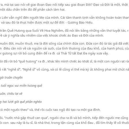
ra, mà tại sao nói về giai đoạn Đạo nối tiếp sau giai đoạn Đời? Đạo và Đời là một, thật
một dấu chân trên đó để phân cách làm hai.
 Liên vẫn nghĩ đến người Mẹ của mình. Cái tâm thanh tịnh vẫn không hoàn toàn than
 và sau đó là thực hiện được một sự để đời: - Gương Báo Hiếu.
trần Quê Hưong qua Suối Về Hoa Nghiêm, đã nói lên bằng những vần thơ tuyệt tác, rạ
về cái ý nghĩa sâu nhiệm của việc khoác chiếc áo Đạo và Đời của mình.
uôn đời, muôn thuở, mẹ là đời sống của chính đứa con. Đứa con đó là tác giả đã viế
 điều cần nói về cái nguồn cái suối, của tình thưong của đau khổ, của hạnh phcú, của
i gưong sự rời bỏ cung điện để ra đi cả Thái Tử tất Đạt Đa ngày xưa vậy.
i đã rời bỏ “quê hưong” ra đi , khác lên mình chiếc áo khất sĩ, là một con ngưòi rạt r
 rất “nghệ sĩ”, “Nghệ sĩ” vô cùng, và có lẽ cũng vì thế mà ký ức không phai mờ chút 
gái truân chuyên
 tuổi ngọc vui miền hưong quê
uôn, chiều lại về
y hai lượt gót quê phận nghèo
“có một ngưòi theo” và, thế rồi cuộc tao ngộ đó tạo ra một gia đình.
i, “nước nhà gặp thuở can qua”, ngưòi cha ra đi và bỏ mình, tiếp đến ngưòi mẹ cũng r
i con sau này là tu sĩ, là nhà thơ, trong tận cùng của khổ đau , đã tìm thấy lẽ vô thư