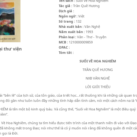
Tên sách :
Suối về Hoa Nghiêm
Tác giả :
Trần Quê Hương
Dịch giả :
Ngôn ngữ :
Việt
Số trang :
132
Nhà xuất bản :
Văn Nghệ
Năm xuất bản :
1993
Phân loại :
Văn - Thơ - Truyện
MCB :
1210000009859
OPAC :
i thư viện
Tóm tắt :
SUỐI VỀ HOA NGHIÊM
TRẦN QUÊ HƯƠNG
NXB VĂN NGHỆ
LỜI GIỚI THIỆU
i “bên lề” của lịch sử, của tôn giáo, của triết học…rất thưòng khi là những cái quan t
ng đó gần như luôn luôn đầy những tính hấp dẫn tình cảm, nói một cách nôm na là “
ÊM là tên một bộ kinh quý báu. Và cũng thế, “Suối về Hoa Nghiêm” là một điều quý b
iêm”.
 Về Hoa Nghiêm, chúng ta tìm hiểu đựoc tiến trình của một thanh niên đi vào với Đạo –
đã không mất trong Đạo; nói như thế là có ý muốn nói rằng đã không quên đi một c
 gọi là Đời.