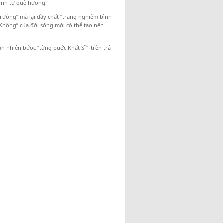
tình tự quê hưong.
rưòng” mà lại đầy chất “trang nghiêm bình
à Không” của đời sống mới có thể tạo nên
an nhiên bứoc “từng buớc Khất Sĩ” trên trái