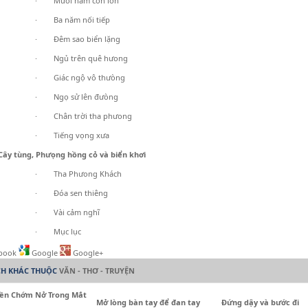
· Mưòi năm con lớn
· Ba năm nối tiếp
· Đêm sao biển lặng
· Ngủ trên quê hưong
· Giác ngộ vô thưòng
· Ngọ sử lên đưòng
· Chân trời tha phưong
· Tiếng vọng xưa
 tùng, Phưọng hồng cỏ và biển khơi
· Tha Phưong Khách
· Đóa sen thiêng
· Vài cảm nghĩ
· Mục lục
book
Google
Google+
CH KHÁC THUỘC
VĂN - THƠ - TRUYỆN
iền Chớm Nở Trong Mắt
Mở lòng bàn tay để đan tay
Đứng dậy và bước đi