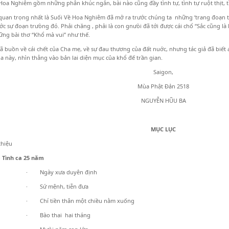
Hoa Nghiêm gồm những phân khúc ngắn, bài nào cũng đầy tình tự, tình tự ruột thịt, 
quan trọng nhất là Suối Về Hoa Nghiêm đã mở ra trước chúng ta những ‘trang đoạn t
ước sự đoạn trưòng đó. Phải chăng , phải là con gnưòi đã tới được cái chổ “Sắc cũng l
ng bài thơ “Khổ mà vui” như thế.
đã buồn về cái chết của Cha mẹ, về sự đau thương của đất nuớc, nhưng tác giả đã biết 
la này, nhìn thẳng vào bản lai diện mục của khổ đế trần gian.
Saigon,
Mùa Phật Đản 2518
NGUYỄN HŨU BA
MỤC LỤC
thiệu
nh ca 25 năm
· Ngày xưa duyên định
· Sứ mệnh, tiễn đưa
· Chí tiền thân một chiều nằm xuống
· Bào thai hai tháng