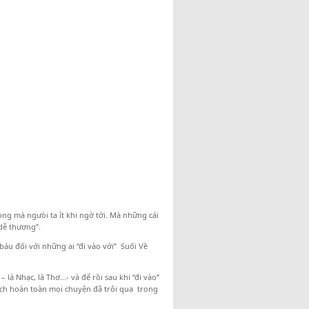
rọng mà ngưòi ta ít khi ngờ tới. Mà những cái
dễ thương”.
áu đối với những ai “đi vào với” Suối Về
 là Nhạc, là Thơ…- và để rồi sau khi “đi vào”
ách hoàn toàn mọi chuyện đã trôi qua trong