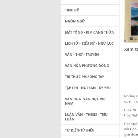
TỊNH ĐỘ
NGÔN NGỮ
MẬT TÔNG - KIM CANG THỪA
LỊCH SỬ - TIỂU SỬ - NGỮ LỤC
Xem tạ
VĂN - THƠ - TRUYỆN
VĂN HÓA PHƯƠNG ĐÔNG
TRI THỨC PHƯƠNG TÂY
TẠP CHÍ - NỘI SAN - KỶ YẾU
Những cá
VĂN HÓA -VĂN HỌC VIỆT
quan trọ
NAM
HOA NGHI
LUẬN VĂN - THESIS - TIỂU
Hoa Ngh
LUẬN
Đọc Suối
với Đạo 
TỰ ĐIỂN-TỪ ĐIỂN
giai đoạn