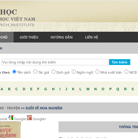
 CHỦ
GIỚI THIỆU
HƯỚNG DẪN
LIÊN HỆ
CH
h theo
Tên sách
Tác giả
Dịch giả
Ngôn ngữ
Nhà xuất bản
MCB
A
B
C
D
E
F
G
H
I
J
K
L
M
N
O
P
Q
R
S
HƠ - TRUYỆN
>> SUỐI VỀ HOA NGHIÊM
book
Google
Google+
THÔNG TIN