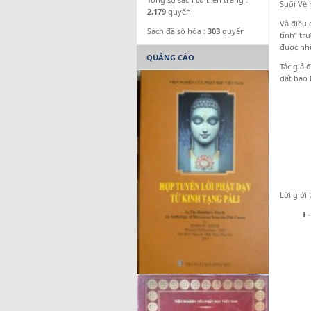
Suối Về 
2,179
quyển
Và điều 
Sách đã số hóa :
303
quyển
tĩnh” tr
đuợc nhữ
QUẢNG CÁO
Tác giả 
đất bao 
Lời giới 
I – Tì