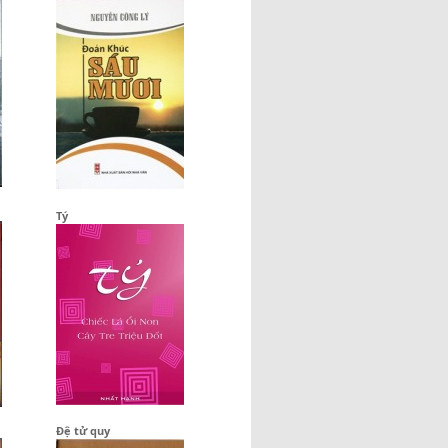
Tý
Đệ tử quy