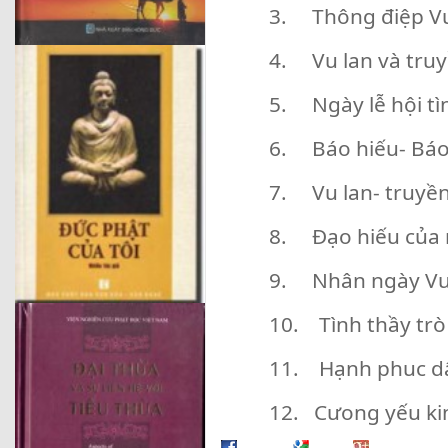
3. Thông điệp Vu
4. Vu lan và tru
5. Ngày lễ hội tì
6. Báo hiếu- Báo
7. Vu lan- truyền
8. Đạo hiếu của 
9. Nhân ngày Vu 
10. Tình thầy trò
11. Hạnh phuc d
12. Cưong yếu ki