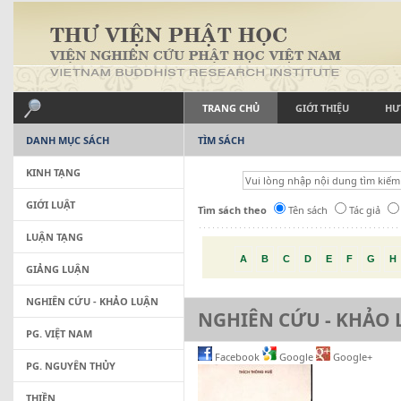
TRANG CHỦ
GIỚI THIỆU
HƯ
DANH MỤC SÁCH
TÌM SÁCH
KINH TẠNG
GIỚI LUẬT
Tìm sách theo
Tên sách
Tác giả
LUẬN TẠNG
A
B
C
D
E
F
G
H
GIẢNG LUẬN
NGHIÊN CỨU - KHẢO LUẬN
NGHIÊN CỨU - KHẢO
PG. VIỆT NAM
Facebook
Google
Google+
PG. NGUYÊN THỦY
THIỀN