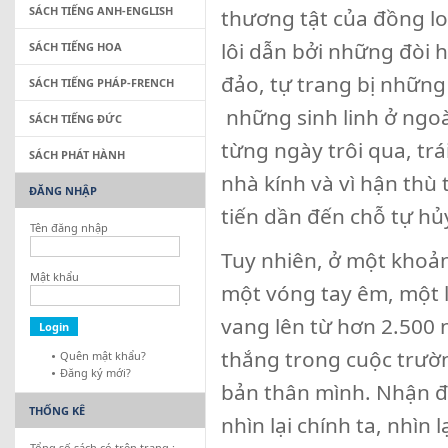
SÁCH TIẾNG ANH-ENGLISH
thương tật của đồng lo
lôi dẫn bởi những đòi 
SÁCH TIẾNG HOA
đảo, tự trang bị những
SÁCH TIẾNG PHÁP-FRENCH
những sinh linh ở ngoà
SÁCH TIẾNG ĐỨC
từng ngày trôi qua, trái
SÁCH PHÁT HÀNH
nhà kính và vì hận thù
ĐĂNG NHẬP
tiến dần đến chỗ tự hủ
Tên đăng nhập
Tuy nhiên, ở một khoản
Mật khẩu
một vóng tay êm, một lờ
vang lên từ hơn 2.500 
thắng trong cuộc trườn
Quên mật khẩu?
Đăng ký mới?
bản thân mình. Nhận đự
THỐNG KÊ
nhìn lại chính ta, nhìn
Tổng số sách có trên trang :