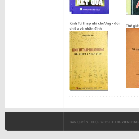
Kinh Tứ thập nhị chương - đối
Thế giớ
chiếu và nhận định
BẢN QUYỀN THUỘC WEBSITE
THUVIENPHAT