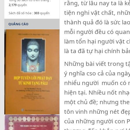
rằng, từ lâu nay ta là 
2,179
quyển
tiện nghi vật chất, nh
Sách đã số hóa :
303
quyển
thành quả đó là sức la
QUẢNG CÁO
mỗi người đều có quan 
làm tổn hại người vật 
là ta đã tự hại chính b
Những bài viết trong t
ý nghĩa cso cả của ngày
nhiểu người muốn có m
hiện tại. Nhiều nốt nhạ
một chủ đề; nhưng theo
tôn vinh những nét đẹp
của những người con Ph