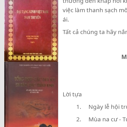
thương đến khắp nơi k
việc làm thanh sạch m
ái.
Tất cả chúng ta hãy n
M
Lời tựa
1. Ngày lễ hội t
2. Mùa na cư - T