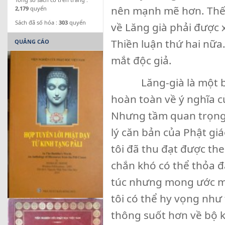
nên mạnh mẽ hơn. Thế rô
2,179
quyển
Sách đã số hóa :
303
quyển
về Lăng già phải được 
Thiền luận thứ hai nữa
QUẢNG CÁO
mắt độc giả.
Lăng-già là một bộ ki
hoàn toàn về ý nghĩa cu
Nhưng tầm quan trọng cu
lý căn bản của Phật gia
tôi đã thu đạt được the
chắn khó có thể thỏ
túc nhưng mong ước mạ
tôi có thể hy vọng như
thông suốt hơn về bộ ki