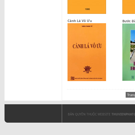
Cành Lá Vô Ưu
Bước Đ
Tran
BẢN QUYỀN THUỘC WEBSITE
THUVIENPHAT