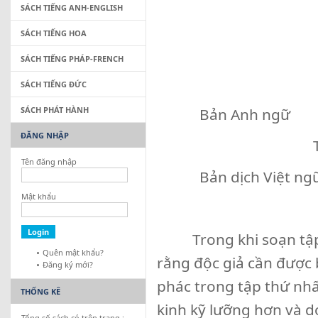
SÁCH TIẾNG ANH-ENGLISH
SÁCH TIẾNG HOA
SÁCH TIẾNG PHÁP-FRENCH
SÁCH TIẾNG ĐỨC
SÁCH PHÁT HÀNH
Bản Anh ngữ : Xuấ
ĐĂNG NHẬP
Tái bản nă
Tên đăng nhập
Bản dịch Việt ngữ:
Mật khẩu
Trong khi soạn tập thứ
Quên mật khẩu?
rằng độc giả cần được
Đăng ký mới?
phác trong tập thứ nhấ
THỐNG KÊ
kinh kỹ lưỡng hơn và d
Tổng số sách có trên trang :