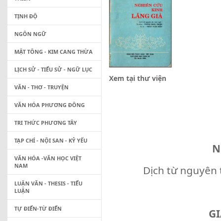
TỊNH ĐỘ
NGÔN NGỮ
MẬT TÔNG - KIM CANG THỪA
LỊCH SỬ - TIỂU SỬ - NGỮ LỤC
Xem tại thư viện
VĂN - THƠ - TRUYỆN
VĂN HÓA PHƯƠNG ĐÔNG
TRI THỨC PHƯƠNG TÂY
TẠP CHÍ - NỘI SAN - KỶ YẾU
N
VĂN HÓA -VĂN HỌC VIỆT
NAM
Dịch từ nguyên
LUẬN VĂN - THESIS - TIỂU
LUẬN
TỰ ĐIỂN-TỪ ĐIỂN
GI