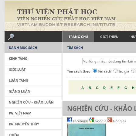
TRANG CHỦ
GIỚI THIỆU
HƯ
DANH MỤC SÁCH
TÌM SÁCH
KINH TẠNG
GIỚI LUẬT
Tìm sách theo
Tên sách
Tác giả
LUẬN TẠNG
A
B
C
D
E
F
G
H
GIẢNG LUẬN
NGHIÊN CỨU - KHẢO LUẬN
NGHIÊN CỨU - KHẢO
PG. VIỆT NAM
Facebook
Google
Google+
PG. NGUYÊN THỦY
THIỀN