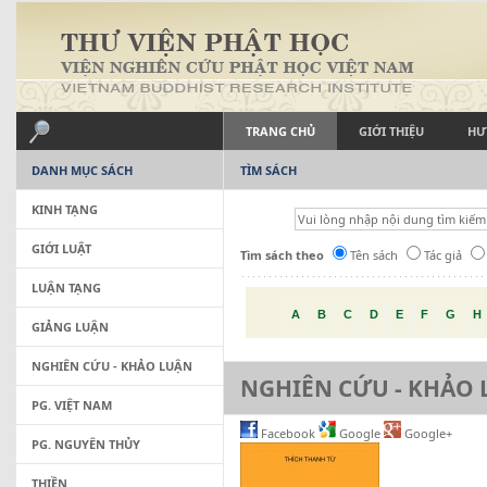
TRANG CHỦ
GIỚI THIỆU
HƯ
DANH MỤC SÁCH
TÌM SÁCH
KINH TẠNG
GIỚI LUẬT
Tìm sách theo
Tên sách
Tác giả
LUẬN TẠNG
A
B
C
D
E
F
G
H
GIẢNG LUẬN
NGHIÊN CỨU - KHẢO LUẬN
NGHIÊN CỨU - KHẢO
PG. VIỆT NAM
Facebook
Google
Google+
PG. NGUYÊN THỦY
THIỀN