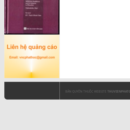
BẢN QUYỀN THUỘC WEBSITE
THUVIENPHAT