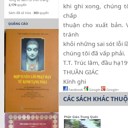
khi ghi xong, chúng 
2,179
quyển
Sách đã số hóa :
303
quyển
chấp
thuận cho xuất bản. V
QUẢNG CÁO
tránh
khỏi những sai sót lỗi
chúng tôi đã vấp phải.
T.T. Trúc lâm, đầu hạ1
THUẦN GIÁC
Kính ghi
Facebook
Google
Google+
CÁC SÁCH KHÁC THU
Phật Giáo Trung Quốc