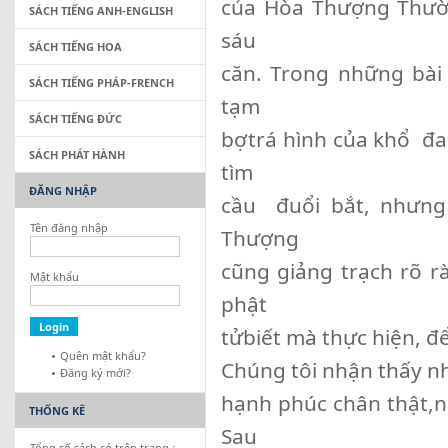
của Hòa Thượng Thườ
SÁCH TIẾNG ANH-ENGLISH
sáu
SÁCH TIẾNG HOA
căn. Trong những bài
SÁCH TIẾNG PHÁP-FRENCH
tạm
SÁCH TIẾNG ĐỨC
bợtrá hình của khổ đa
SÁCH PHÁT HÀNH
tìm
ĐĂNG NHẬP
cầu đuổi bắt, nhưn
Tên đăng nhập
Thượng
cũng giảng trạch rõ rà
Mật khẩu
phật
tửbiết mà thực hiện, để
Quên mật khẩu?
Chúng tôi nhận thấy n
Đăng ký mới?
hạnh phúc chân thật,n
THỐNG KÊ
Sau
Tổng số sách có trên trang :