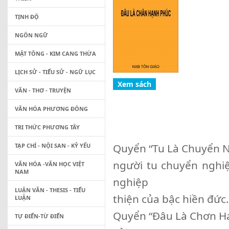
TỊNH ĐỘ
NGÔN NGỮ
MẬT TÔNG - KIM CANG THỪA
LỊCH SỬ - TIỂU SỬ - NGỮ LỤC
VĂN - THƠ - TRUYỆN
VĂN HÓA PHƯƠNG ĐÔNG
TRI THỨC PHƯƠNG TÂY
Quyển “Tu Là Chuyển 
TẠP CHÍ - NỘI SAN - KỶ YẾU
người tu chuyển nghi
VĂN HÓA -VĂN HỌC VIỆT
NAM
nghiệp
LUẬN VĂN - THESIS - TIỂU
thiện của bậc hiền đức
LUẬN
Quyển “Đâu Là Chơn H
TỰ ĐIỂN-TỪ ĐIỂN