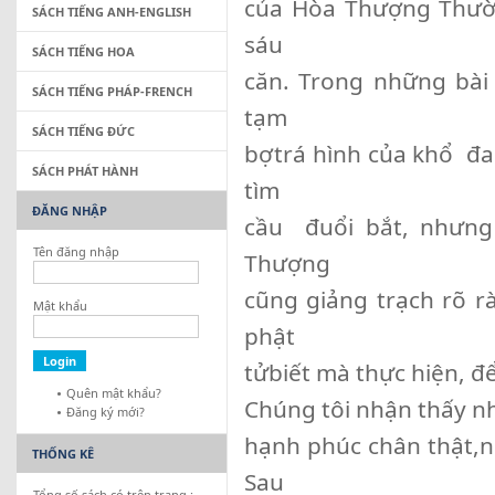
của Hòa Thượng Thườ
SÁCH TIẾNG ANH-ENGLISH
sáu
SÁCH TIẾNG HOA
căn. Trong những bài
SÁCH TIẾNG PHÁP-FRENCH
tạm
SÁCH TIẾNG ĐỨC
bợtrá hình của khổ đa
SÁCH PHÁT HÀNH
tìm
ĐĂNG NHẬP
cầu đuổi bắt, nhưn
Tên đăng nhập
Thượng
cũng giảng trạch rõ rà
Mật khẩu
phật
tửbiết mà thực hiện, để
Quên mật khẩu?
Chúng tôi nhận thấy n
Đăng ký mới?
hạnh phúc chân thật,n
THỐNG KÊ
Sau
Tổng số sách có trên trang :