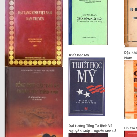
Đặc khả
Triết học Mỹ
Nam
Đại tướng Tổng Tư lệnh Võ
Hồ Chí 
Nguyên Giáp – người Anh Cả