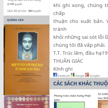
khi ghi xong, chúng 
2,179
quyển
Sách đã số hóa :
303
quyển
chấp
thuận cho xuất bản. V
QUẢNG CÁO
tránh
khỏi những sai sót lỗi
chúng tôi đã vấp phải.
T.T. Trúc lâm, đầu hạ1
THUẦN GIÁC
Kính ghi
Facebook
Google
Google+
CÁC SÁCH KHÁC THU
Tư tưởn
Phong trào chấn hưng Phật
học Kh
giáo