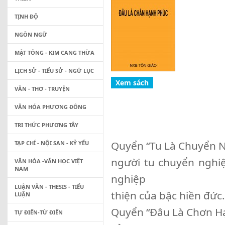
TỊNH ĐỘ
NGÔN NGỮ
MẬT TÔNG - KIM CANG THỪA
LỊCH SỬ - TIỂU SỬ - NGỮ LỤC
VĂN - THƠ - TRUYỆN
VĂN HÓA PHƯƠNG ĐÔNG
TRI THỨC PHƯƠNG TÂY
Quyển “Tu Là Chuyển 
TẠP CHÍ - NỘI SAN - KỶ YẾU
người tu chuyển nghi
VĂN HÓA -VĂN HỌC VIỆT
NAM
nghiệp
LUẬN VĂN - THESIS - TIỂU
thiện của bậc hiền đức
LUẬN
Quyển “Đâu Là Chơn H
TỰ ĐIỂN-TỪ ĐIỂN