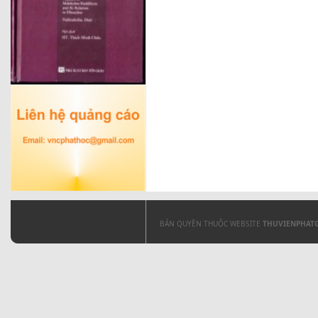
BẢN QUYỀN THUỘC WEBSITE
THUVIENPHAT