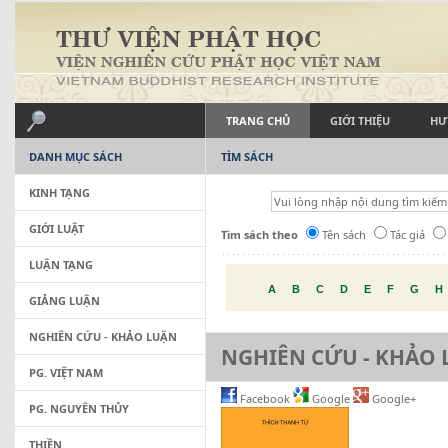
TRANG CHỦ
GIỚI THIỆU
HƯ
DANH MỤC SÁCH
TÌM SÁCH
KINH TẠNG
GIỚI LUẬT
Tìm sách theo
Tên sách
Tác giả
LUẬN TẠNG
A
B
C
D
E
F
G
H
GIẢNG LUẬN
NGHIÊN CỨU - KHẢO LUẬN
NGHIÊN CỨU - KHẢO
PG. VIỆT NAM
Facebook
Google
Google+
PG. NGUYÊN THỦY
THIỀN