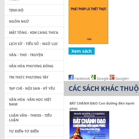
TỊNH ĐỘ
NGÔN NGỮ
MẬT TÔNG - KIM CANG THỪA
LỊCH SỬ - TIỂU SỬ - NGỮ LỤC
VĂN - THƠ - TRUYỆN
VĂN HÓA PHƯƠNG ĐÔNG
TRI THỨC PHƯƠNG TÂY
Facebook
Google
Google+
CÁC SÁCH KHÁC THU
TẠP CHÍ - NỘI SAN - KỶ YẾU
VĂN HÓA -VĂN HỌC VIỆT
BÁT CHÁNH ĐẠO Con đường đến hạnh
NAM
phúc
LUẬN VĂN - THESIS - TIỂU
LUẬN
TỰ ĐIỂN-TỪ ĐIỂN