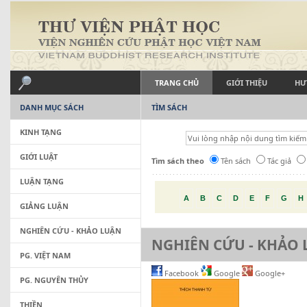
TRANG CHỦ
GIỚI THIỆU
HƯ
DANH MỤC SÁCH
TÌM SÁCH
KINH TẠNG
GIỚI LUẬT
Tìm sách theo
Tên sách
Tác giả
LUẬN TẠNG
A
B
C
D
E
F
G
H
GIẢNG LUẬN
NGHIÊN CỨU - KHẢO LUẬN
NGHIÊN CỨU - KHẢO
PG. VIỆT NAM
Facebook
Google
Google+
PG. NGUYÊN THỦY
THIỀN