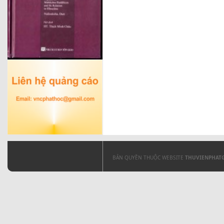
BẢN QUYỀN THUỘC WEBSITE
THUVIENPHAT