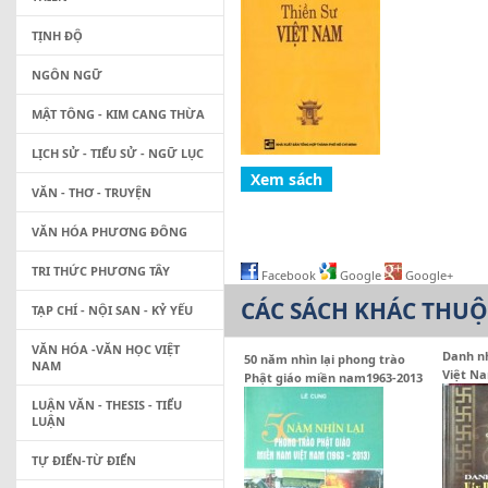
TỊNH ĐỘ
NGÔN NGỮ
MẬT TÔNG - KIM CANG THỪA
LỊCH SỬ - TIỂU SỬ - NGỮ LỤC
VĂN - THƠ - TRUYỆN
VĂN HÓA PHƯƠNG ĐÔNG
TRI THỨC PHƯƠNG TÂY
Facebook
Google
Google+
CÁC SÁCH KHÁC THU
TẠP CHÍ - NỘI SAN - KỶ YẾU
VĂN HÓA -VĂN HỌC VIỆT
Danh n
50 năm nhìn lại phong trào
NAM
Việt N
Phật giáo miền nam1963-2013
LUẬN VĂN - THESIS - TIỂU
LUẬN
TỰ ĐIỂN-TỪ ĐIỂN