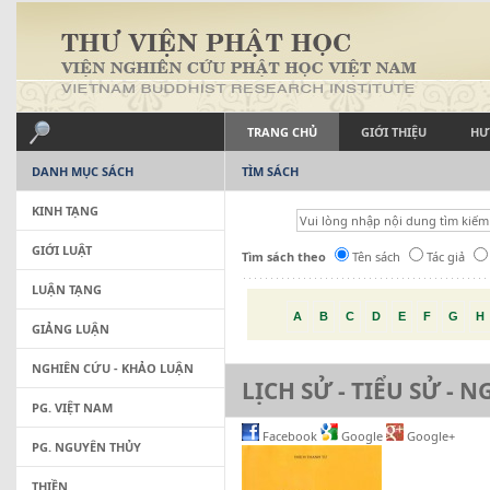
TRANG CHỦ
GIỚI THIỆU
HƯ
DANH MỤC SÁCH
TÌM SÁCH
KINH TẠNG
GIỚI LUẬT
Tìm sách theo
Tên sách
Tác giả
LUẬN TẠNG
A
B
C
D
E
F
G
H
GIẢNG LUẬN
NGHIÊN CỨU - KHẢO LUẬN
LỊCH SỬ - TIỂU SỬ - 
PG. VIỆT NAM
Facebook
Google
Google+
PG. NGUYÊN THỦY
THIỀN