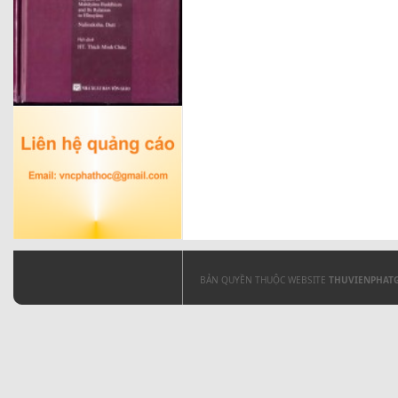
BẢN QUYỀN THUỘC WEBSITE
THUVIENPHAT