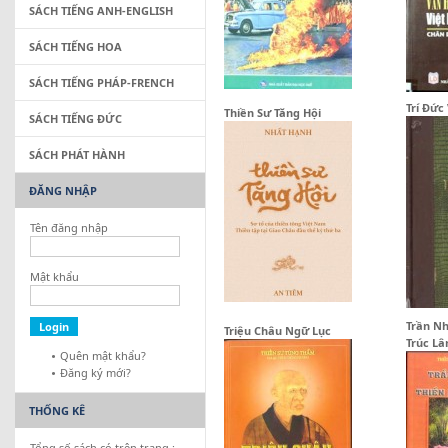
SÁCH TIẾNG ANH-ENGLISH
SÁCH TIẾNG HOA
SÁCH TIẾNG PHÁP-FRENCH
Trí Đức
Thiền Sư Tăng Hội
SÁCH TIẾNG ĐỨC
SÁCH PHÁT HÀNH
ĐĂNG NHẬP
Tên đăng nhập
Mật khẩu
Trần Nh
Triệu Châu Ngữ Lục
Trúc L
Quên mật khẩu?
Đăng ký mới?
THỐNG KÊ
Tổng số sách có trên trang :