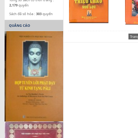
2,179
quyển
Sách đã số hóa :
303
quyển
QUẢNG CÁO
Tran