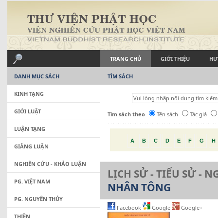
TRANG CHỦ
GIỚI THIỆU
HƯ
DANH MỤC SÁCH
TÌM SÁCH
KINH TẠNG
GIỚI LUẬT
Tìm sách theo
Tên sách
Tác giả
LUẬN TẠNG
A
B
C
D
E
F
G
H
GIẢNG LUẬN
NGHIÊN CỨU - KHẢO LUẬN
LỊCH SỬ - TIỂU SỬ - 
PG. VIỆT NAM
NHÂN TÔNG
PG. NGUYÊN THỦY
Facebook
Google
Google+
THIỀN