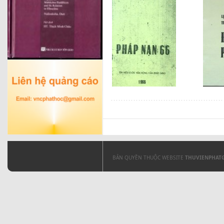
BẢN QUYỀN THUỘC WEBSITE
THUVIENPHAT