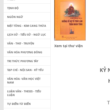
TỊNH ĐỘ
NGÔN NGỮ
MẬT TÔNG - KIM CANG THỪA
LỊCH SỬ - TIỂU SỬ - NGỮ LỤC
VĂN - THƠ - TRUYỆN
Xem tại thư viện
VĂN HÓA PHƯƠNG ĐÔNG
TRI THỨC PHƯƠNG TÂY
KỶ 
TẠP CHÍ - NỘI SAN - KỶ YẾU
VĂN HÓA -VĂN HỌC VIỆT
NAM
LUẬN VĂN - THESIS - TIỂU
LUẬN
T
TỰ ĐIỂN-TỪ ĐIỂN