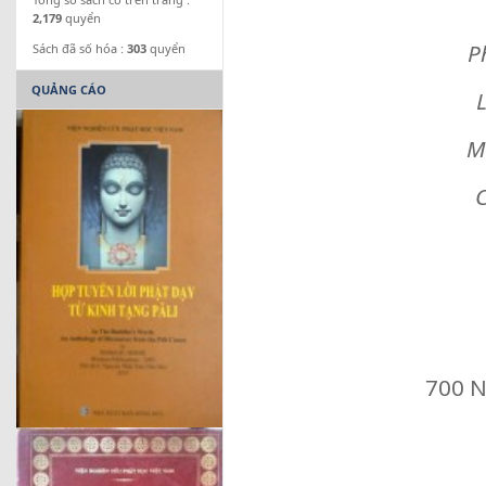
2,179
quyển
Ph
Sách đã số hóa :
303
quyển
QUẢNG CÁO
L
M
C
700 N