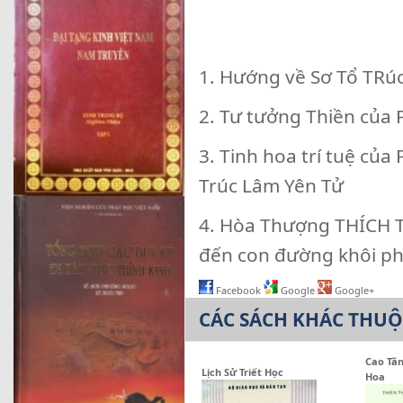
1. Hướng về Sơ Tổ TRú
2. Tư tưởng Thiền của
3. Tinh hoa trí tuệ củ
Trúc Lâm Yên Tử
4. Hòa Thượng THÍCH T
đến con đường khôi ph
Facebook
Google
Google+
CÁC SÁCH KHÁC THU
Cao Tăn
Lịch Sử Triết Học
Hoa