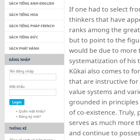
SÁCH TIẾNG ANH-ENGLISH
If one had to select f
SÁCH TIẾNG HOA
thinkers that have app
SÁCH TIẾNG PHÁP-FRENCH
ranks among the great t
SÁCH TIẾNG ĐỨC
but to point to the fig
SÁCH PHÁT HÀNH
would be due to more t
systematization of his
ĐĂNG NHẬP
Kũkai also comes to fo
Tên đăng nhập
that are instructive for 
Mật khẩu
value systems and varie
grounded in principles
of co-existence. Truly, 
Quên mật khẩu?
Đăng ký mới?
serves as much more tha
THỐNG KÊ
and continue to posses
Tổng số sách có trên trang :