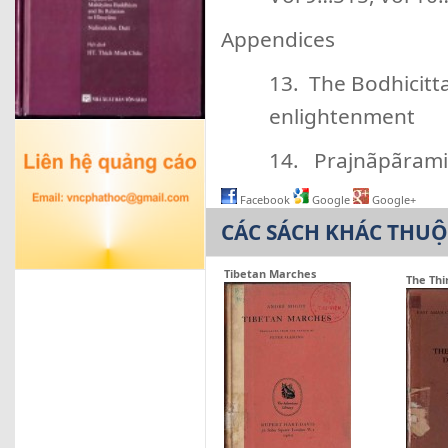
Appendices
13. The Bodhicitta
enlightenment
14. Prajnãpãrami
Facebook
Google
Google+
CÁC SÁCH KHÁC THU
Tibetan Marches
The Thi