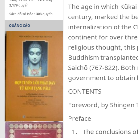
The age in which Kũkai 
2,179
quyển
Sách đã số hóa :
303
quyển
century, marked the be
internalization of the
QUẢNG CÁO
continent for over thre
religious thought, this
Buddhism transplanted
Saichõ (767-822). Both
government to obtain k
CONTENTS
Foreword, by Shingen 
Preface
The conclusions of