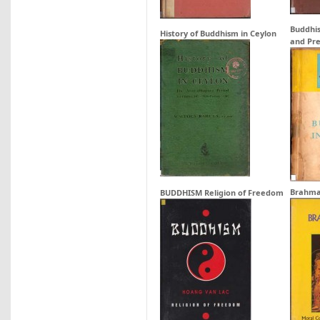
Buddhis
History of Buddhism in Ceylon
and Pr
Brahma 
BUDDHISM Religion of Freedom