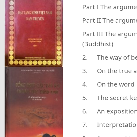
Part I The argume
Part II The argumen
Part III The argu
(Buddhist)
2. The way of be
3. On the true as
4. On the word
5. The secret ke
6. An exposition
7. Interpretatio