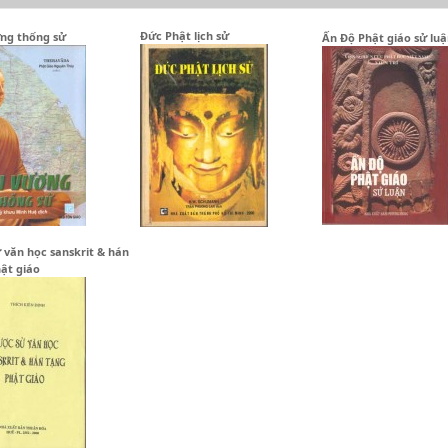
Đức Phật lịch sử
ng thống sử
Ấn Độ Phật giáo sử lu
 văn học sanskrit & hán
ật giáo