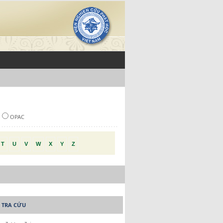
OPAC
T
U
V
W
X
Y
Z
 TRA CỨU