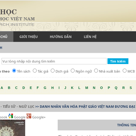
 CHỦ
GIỚI THIỆU
HƯỚNG DẪN
LIÊN HỆ
CH
h theo
Tên sách
Tác giả
Dịch giả
Ngôn ngữ
Nhà xuất bản
MCB
A
B
C
D
E
F
G
H
I
J
K
L
M
N
O
P
Q
R
S
 - TIỂU SỬ - NGỮ LỤC
>> DANH NHÂN VĂN HÓA PHẬT GIÁO VIỆT NAM ĐƯƠNG ĐẠI
book
Google
Google+
THÔNG TIN