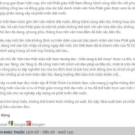
 trong giai đoạn hiện nay, khi mà Phật giáo Việt Nam đồng hành cùng dân tộc với 
những công lao và đóng góp của các bậc danh nhân văn hóa Phật giáo được xem là rất 
 góp phần dựng xây và phát triển đất nước.
o Việt Nam luôn gắn liền vận mệnh đất nước, đồng hành cùng dân tộc, thăng hoa cùn
 đại. Và văn hóa Phật giáo là một bộ phận không thể tách rời văn hóa dân tộc, khôn
hỏ làm đa dạng, phong phú, thăng hoa nền văn hóa đậm đà bản sắc dân tộc.
ều này một lần nữa khẳng định sự hiện diện của các bậc danh nhân văn hóa Phật giáo l
 đang mở cửa hội nhập và từng ngày đổi mới, khi Việt Nam đã là thành viên của Tổ C
ình sang trang sử mới huy hoàng xán lạn...
với chủ đề
"Văn Hóa Phật Giáo Việt Nam Đương Đại - Chân dung & Đối thoại"
được ra đời, t
c cao Tăng, các Tăng sĩ, đã cống hiến hết mình với
Đạo pháp và Dân tộc
, nhất là trên l
n công phu tu tập nghiêm túc của họ đích thực là bài học sinh động cho tu sĩ trẻ và giớ
cho những ai có tinh thần dân tộc, đang hướng đến bầu trời chân-thiện-mỹ...
này ra mắt bạn đọc nhân dịp lễ Phật Thích Ca thành đạo, vừa mang ý nghĩa mừng đó
ng hiến của các vị tu sĩ Phật giáo trong thời đại mới, vì họ đã thể hiện trọn vẹn một
 công sức cho sự nghiệp xây dựng và phát triển đất nước.
á trình thực hiện, không thể tránh khỏi những sơ suất. Do vậy, Nhà xuất bản và nhữ
ý báu của bạn đọc.
o Động
book
Google
Google+
CH KHÁC THUỘC
LỊCH SỬ - TIỂU SỬ - NGỮ LỤC