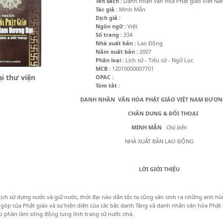
Tên sách :
Danh nhân văn hóa Phật giáo Việt N
Tác giả :
Minh Mẫn
Dịch giả :
Ngôn ngữ :
Việt
Số trang :
334
Nhà xuất bản :
Lao Động
Năm xuất bản :
2007
Phân loại :
Lịch sử - Tiểu sử - Ngữ Lục
MCB :
12010000007701
i thư viện
OPAC :
Tóm tắt :
DANH NHÂN VĂN HÓA PHẬT GIÁO VIỆT NAM ĐƯƠN
CHÂN DUNG & ĐỐI THOẠI
MINH MẪN
Chủ biên
NHÀ XUẤT BẢN LAO ĐỘNG
LỜI GIỚI THIỆU
 lịch sử dựng nước và giữ nước, thời đại nào dân tộc ta cũng sản sinh ra những anh 
góp của Phật giáo và sự hiện diện của các bậc danh Tăng và danh nhân văn hóa Phậ
 phần làm sống động lung linh trang sử nước nhà.