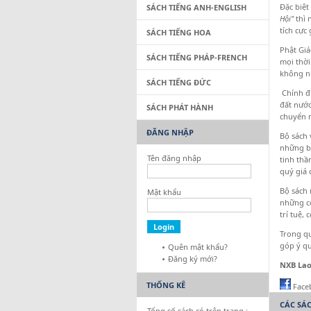
Đặc biệt
SÁCH TIẾNG ANH-ENGLISH
Hội"
thì 
tích cực
SÁCH TIẾNG HOA
Phật Giá
SÁCH TIẾNG PHÁP-FRENCH
mọi thời
không n
SÁCH TIẾNG ĐỨC
Chính đi
đất nước
SÁCH PHÁT HÀNH
chuyển m
ĐĂNG NHẬP
Bộ sách 
những bậ
Tên đăng nhập
tinh thầ
quý giá 
Bộ sách 
Mật khẩu
những cố
trí tuệ,
Trong qu
góp ý qu
Quên mật khẩu?
Đăng ký mới?
NXB La
THỐNG KÊ
Face
CÁC SÁ
Tổng số sách có trên trang :