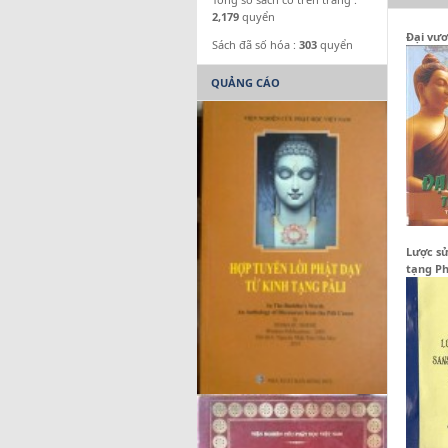
2,179
quyển
Đại vươ
Sách đã số hóa :
303
quyển
QUẢNG CÁO
Lược sử
tạng Ph