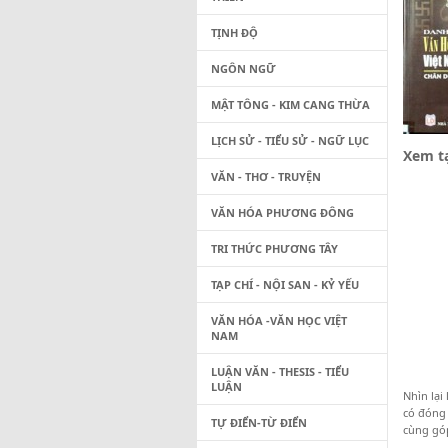
TỊNH ĐỘ
NGÔN NGỮ
MẬT TÔNG - KIM CANG THỪA
LỊCH SỬ - TIỂU SỬ - NGỮ LỤC
Xem tạ
VĂN - THƠ - TRUYỆN
VĂN HÓA PHƯƠNG ĐÔNG
TRI THỨC PHƯƠNG TÂY
TẠP CHÍ - NỘI SAN - KỶ YẾU
VĂN HÓA -VĂN HỌC VIỆT
NAM
LUẬN VĂN - THESIS - TIỂU
LUẬN
Nhìn lại
có đóng 
TỰ ĐIỂN-TỪ ĐIỂN
cùng góp