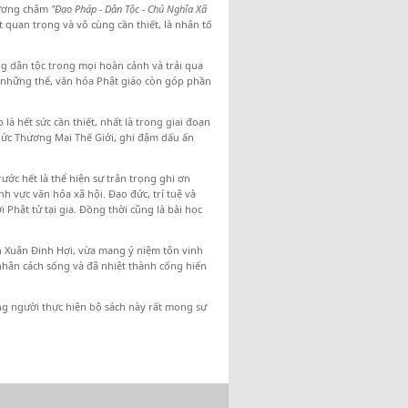
phương châm
"Đạo Pháp - Dân Tộc - Chủ Nghĩa Xã
quan trọng và vô cùng cần thiết, là nhân tố
g dân tộc trong mọi hoàn cảnh và trải qua
g những thế, văn hóa Phật giáo còn góp phần
à hết sức cần thiết, nhất là trong giai đoạn
hức Thương Mại Thế Giới, ghi đậm dấu ấn
rước hết là thể hiện sự trân trọng ghi ơn
ãnh vực văn hóa xã hội. Đạo đức, trí tuệ và
i Phật tử tại gia. Đồng thời cũng là bài học
n Xuân Đinh Hợi, vừa mang ý niệm tôn vinh
 nhân cách sống và đã nhiệt thành cống hiến
ng người thực hiện bộ sách này rất mong sự