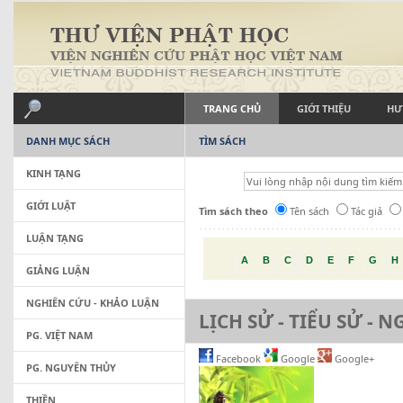
TRANG CHỦ
GIỚI THIỆU
HƯ
DANH MỤC SÁCH
TÌM SÁCH
KINH TẠNG
GIỚI LUẬT
Tìm sách theo
Tên sách
Tác giả
LUẬN TẠNG
A
B
C
D
E
F
G
H
GIẢNG LUẬN
NGHIÊN CỨU - KHẢO LUẬN
LỊCH SỬ - TIỂU SỬ - 
PG. VIỆT NAM
Facebook
Google
Google+
PG. NGUYÊN THỦY
THIỀN