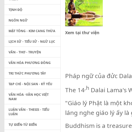
TỊNH ĐỘ
NGÔN NGỮ
MẬT TÔNG - KIM CANG THỪA
Xem tại thư viện
LỊCH SỬ - TIỂU SỬ - NGỮ LỤC
VĂN - THƠ - TRUYỆN
VĂN HÓA PHƯƠNG ĐÔNG
TRI THỨC PHƯƠNG TÂY
Pháp ngữ của đửc Dala
TẠP CHÍ - NỘI SAN - KỶ YẾU
,h
The 14
Dalai Lama's 
VĂN HÓA -VĂN HỌC VIỆT
NAM
"Giáo lý Phật là một kh
LUẬN VĂN - THESIS - TIỂU
láng nghe giáo lý ấy là
LUẬN
Buddhism is a treasure 
TỰ ĐIỂN-TỪ ĐIỂN