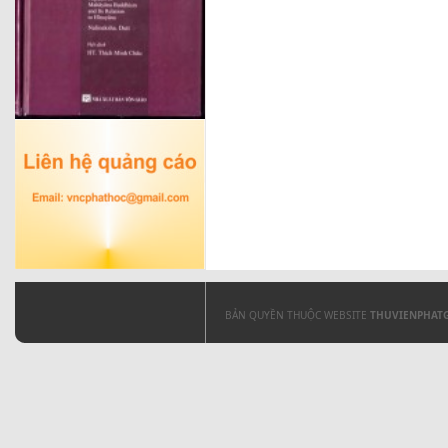
BẢN QUYỀN THUỘC WEBSITE
THUVIENPHAT