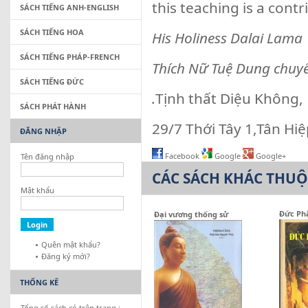
this teaching is a cont
SÁCH TIẾNG ANH-ENGLISH
SÁCH TIẾNG HOA
His Holiness Dalai Lama
SÁCH TIẾNG PHÁP-FRENCH
Thích Nữ Tuệ Dung chuy
SÁCH TIẾNG ĐỨC
.
Tịnh thất Diệu Không,
SÁCH PHÁT HÀNH
29/7 Thới Tây 1,Tân Hi
ĐĂNG NHẬP
Facebook
Google
Google+
Tên đăng nhập
CÁC SÁCH KHÁC THU
Mật khẩu
Đức Phậ
Đại vương thống sử
Quên mật khẩu?
Đăng ký mới?
THỐNG KÊ
Tổng số sách có trên trang :