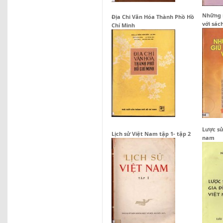
Những n
Địa Chi Văn Hóa Thành Phồ Hồ
với sác
Chí Minh
Lược sử
Lịch sử Việt Nam tập 1- tập 2
nam