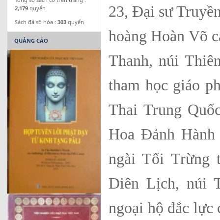
23, Đại sư Truyề
2,179
quyển
Sách đã số hóa :
303
quyển
hoàng Hoàn Võ cấ
QUẢNG CÁO
Thanh, núi Thiên
tham học giáo p
Thai Trung Quố
Hoa Đảnh Hành 
ngài Tối Trừng t
Diên Lịch, núi
ngoại hộ đắc lực