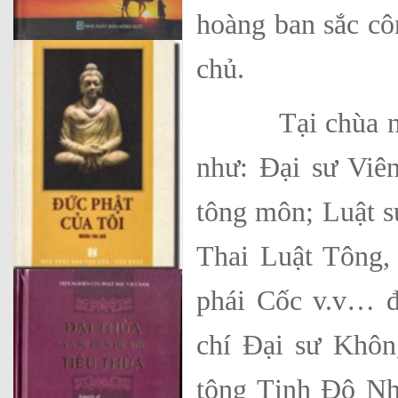
hoàng ban sắc cô
chủ.
Tại chùa này, đ
như: Đại sư Viê
tông môn; Luật s
Thai Luật Tông,
phái Cốc v.v… đ
chí Đại sư Khôn
tông Tịnh Độ Nh