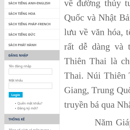
về đường thủy t
SÁCH TIẾNG ANH-ENGLISH
SÁCH TIẾNG HOA
Quốc và Nhật Bản
SÁCH TIẾNG PHÁP-FRENCH
lưu về văn hóa, 
SÁCH TIẾNG ĐỨC
rất dễ dàng và 
SÁCH PHÁT HÀNH
ĐĂNG NHẬP
Thiên Thai là c
Tên đăng nhập
Thai. Núi Thiên 
Mật khẩu
Giang, Trung Quố
truyền bá qua Nh
Quên mật khẩu?
Đăng ký mới?
THỐNG KÊ
Năm Giáp Thân
Tổng số sách có trên trang :