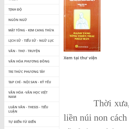
TỊNH ĐỘ
NGÔN NGỮ
MẬT TÔNG - KIM CANG THỪA
LỊCH SỬ - TIỂU SỬ - NGỮ LỤC
VĂN - THƠ - TRUYỆN
Xem tại thư viện
VĂN HÓA PHƯƠNG ĐÔNG
TRI THỨC PHƯƠNG TÂY
TẠP CHÍ - NỘI SAN - KỶ YẾU
VĂN HÓA -VĂN HỌC VIỆT
NAM
Thời xưa, khi 
LUẬN VĂN - THESIS - TIỂU
LUẬN
liền núi non cách 
TỰ ĐIỂN-TỪ ĐIỂN