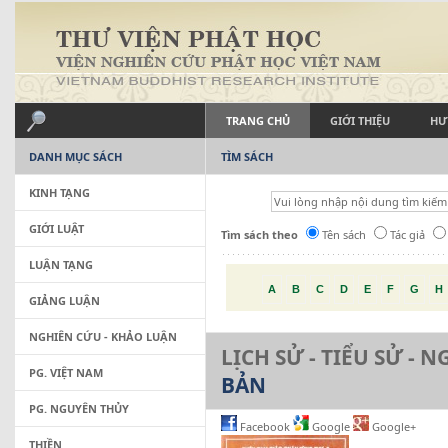
TRANG CHỦ
GIỚI THIỆU
HƯ
DANH MỤC SÁCH
TÌM SÁCH
KINH TẠNG
GIỚI LUẬT
Tìm sách theo
Tên sách
Tác giả
LUẬN TẠNG
A
B
C
D
E
F
G
H
GIẢNG LUẬN
NGHIÊN CỨU - KHẢO LUẬN
LỊCH SỬ - TIỂU SỬ - 
PG. VIỆT NAM
BẢN
PG. NGUYÊN THỦY
Facebook
Google
Google+
THIỀN