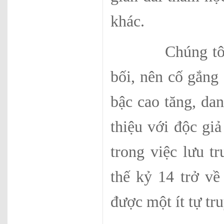
khác.
Chúng tôi rất 
bối, nên cố gắng
bậc cao tăng, da
thiệu với độc gi
trong việc lưu t
thế kỷ 14 trở về
được một ít tự tr