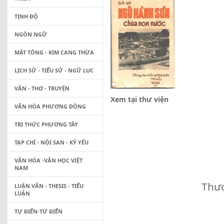
TỊNH ĐỘ
NGÔN NGỮ
MẬT TÔNG - KIM CANG THỪA
LỊCH SỬ - TIỂU SỬ - NGỮ LỤC
VĂN - THƠ - TRUYỆN
Xem tại thư viện
VĂN HÓA PHƯƠNG ĐÔNG
TRI THỨC PHƯƠNG TÂY
TẠP CHÍ - NỘI SAN - KỶ YẾU
VĂN HÓA -VĂN HỌC VIỆT
NAM
Thượ
LUẬN VĂN - THESIS - TIỂU
LUẬN
TỰ ĐIỂN-TỪ ĐIỂN