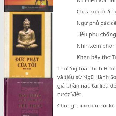
Đá chen với núi m
Chùa nực hơi hươn
Ngư phủ gác cần 
Tiều phu chống bú
Nhìn xem phong cả
Khen bấy thợ Trời
Thượng tọa Thích Hươn
và tiểu sử Ngũ Hành S
giả phần nào tài liệu đ
nước Việt.
Chúng tôi xin có đôi lời