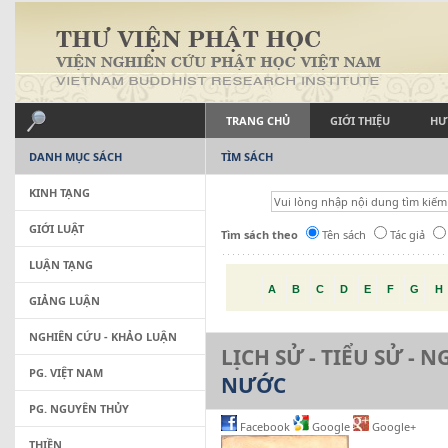
TRANG CHỦ
GIỚI THIỆU
HƯ
DANH MỤC SÁCH
TÌM SÁCH
KINH TẠNG
GIỚI LUẬT
Tìm sách theo
Tên sách
Tác giả
LUẬN TẠNG
A
B
C
D
E
F
G
H
GIẢNG LUẬN
NGHIÊN CỨU - KHẢO LUẬN
LỊCH SỬ - TIỂU SỬ - 
PG. VIỆT NAM
NƯỚC
PG. NGUYÊN THỦY
Facebook
Google
Google+
THIỀN