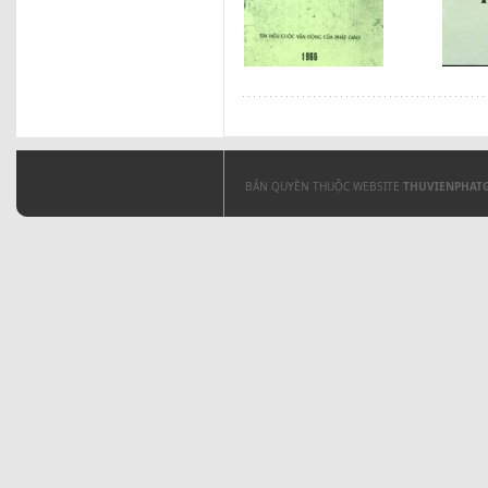
BẢN QUYỀN THUỘC WEBSITE
THUVIENPHAT