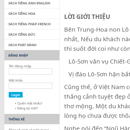
SÁCH TIẾNG ANH-ENGLISH
SÁCH TIẾNG HOA
LỜI GIỚI THIỆU
SÁCH TIẾNG PHÁP-FRENCH
Bên Trung-Hoa non Lô 
SÁCH TIẾNG ĐỨC
nhất, Nếu du khách nà
SÁCH PHÁT HÀNH
thì suốt đời coi như cò
ĐĂNG NHẬP
Lô-Sơn vân vụ Chiết-G
Tên đăng nhập
Vị đáo Lô-Sơn hận bất
Mật khẩu
Cũng thế, ở Việt Nam 
thắng cảnh tuyệt đẹp ở 
Quên mật khẩu?
thơ mộng. Một du khác
Đăng ký mới?
lòng họ chưa được thõ
THỐNG KÊ
Nghe nói đến “Ngũ Hành
Tổng số sách có trên trang :