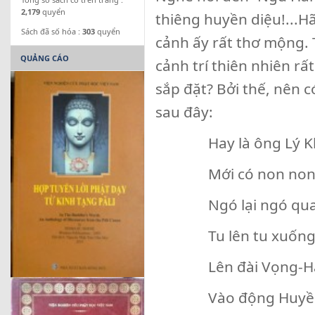
2,179
quyển
thiêng huyền diệu!...H
Sách đã số hóa :
303
quyển
cảnh ấy rất thơ mộng. 
QUẢNG CÁO
cảnh trí thiên nhiên rấ
sắp đặt? Bởi thế, nên c
sau đây:
Hay là ông Lý Khổ
Mới có non non n
Ngó lại ngó qua 
Tu lên tu xuống m
Lên đài Vọng-Hải t
Vào động Huyền-Kh