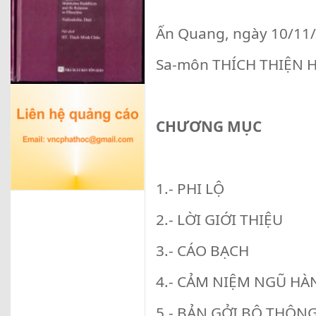
Ấn Quang, ngày 10/11
Sa-môn THÍCH THIỆN 
CHƯƠNG MỤC
1.- PHI LỘ
2.- LỜI GIỚI THIỆU
3.- CÁO BẠCH
4.- CẢM NIỆM NGŨ HÀ
5.- BẢN GỞI BỘ THÔNG