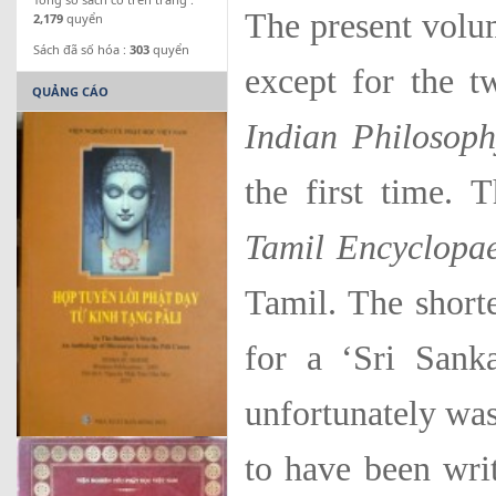
The present volu
2,179
quyển
Sách đã số hóa :
303
quyển
except for the 
QUẢNG CÁO
Indian Philosoph
the first time. T
Tamil Encyclopa
Tamil. The short
for a ‘Sri Sank
unfort­unately wa
to have been writ