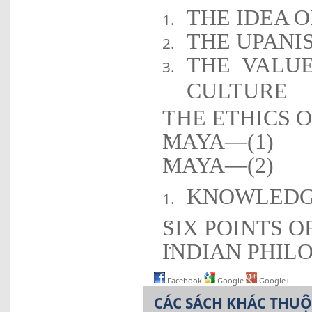
THE IDEA 
THE UPANI
THE VALU
CULTURE
THE ETHICS 
MAYA—(1)
MAYA—(2)
KNOWLEDG
SIX POINTS O
INDIAN PHIL
Facebook
Google
Google+
CÁC SÁCH KHÁC THU