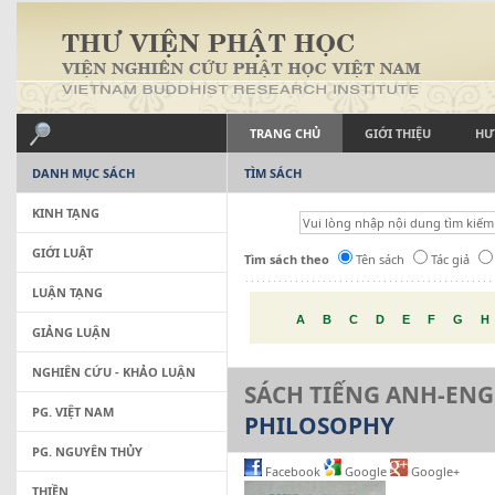
TRANG CHỦ
GIỚI THIỆU
HƯ
DANH MỤC SÁCH
TÌM SÁCH
KINH TẠNG
GIỚI LUẬT
Tìm sách theo
Tên sách
Tác giả
LUẬN TẠNG
A
B
C
D
E
F
G
H
GIẢNG LUẬN
NGHIÊN CỨU - KHẢO LUẬN
SÁCH TIẾNG ANH-ENG
PG. VIỆT NAM
PHILOSOPHY
PG. NGUYÊN THỦY
Facebook
Google
Google+
THIỀN