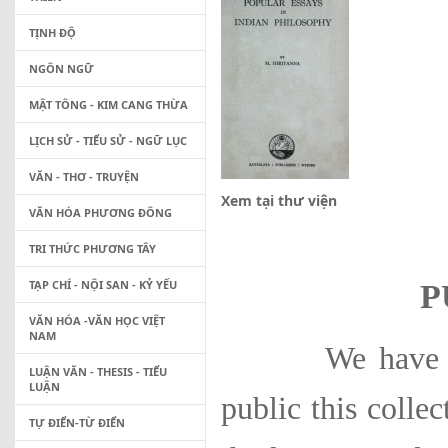
TỊNH ĐỘ
NGÔN NGỮ
MẬT TÔNG - KIM CANG THỪA
LỊCH SỬ - TIỂU SỬ - NGỮ LỤC
VĂN - THƠ - TRUYỆN
Xem tại thư viện
VĂN HÓA PHƯƠNG ĐÔNG
TRI THỨC PHƯƠNG TÂY
TẠP CHÍ - NỘI SAN - KỶ YẾU
P
VĂN HÓA -VĂN HỌC VIỆT
NAM
We have very g
LUẬN VĂN - THESIS - TIỂU
LUẬN
public this colle
TỰ ĐIỂN-TỪ ĐIỂN