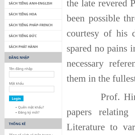
the late revered 
SÁCH TIẾNG ANH-ENGLISH
SÁCH TIẾNG HOA
been possible th
SÁCH TIẾNG PHÁP-FRENCH
courtesy of his 
SÁCH TIẾNG ĐỨC
spared no pains i
SÁCH PHÁT HÀNH
ĐĂNG NHẬP
necessary refere
Tên đăng nhập
them in the fulle
Mật khẩu
Prof. Hiriyann
Quên mật khẩu?
papers relating
Đăng ký mới?
THỐNG KÊ
Literature to va
Tổng số sách có trên trang :