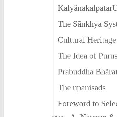
Kalyănakalpatar
The Sãnkhya Sys
Cultural Heritage
The Idea of Purus
Prabuddha Bhãrata
The upanisads
Foreword to Sele