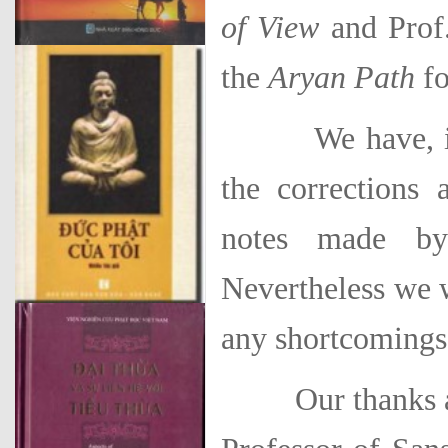
of View
and Prof.
the
Aryan Path
fo
We have, in re
the cor­rections
notes made by
Nevertheless we w
any shortcomings 
Our thanks are 