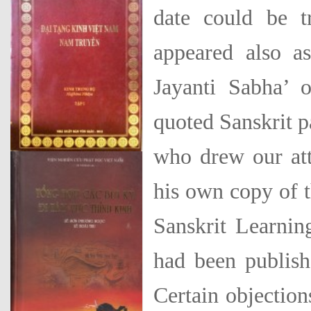
date could be t
appeared also a
Jayanti Sabha’ o
quoted Sanskrit p
who drew our atte
his own copy of 
Sanskrit Learnin
had been publish
Certain objection