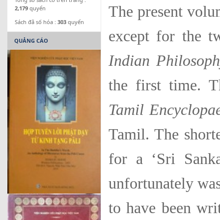
The present volu
2,179
quyển
Sách đã số hóa :
303
quyển
except for the 
QUẢNG CÁO
Indian Philosoph
the first time. T
Tamil Encyclopa
Tamil. The short
for a ‘Sri Sank
unfort­unately wa
to have been writ