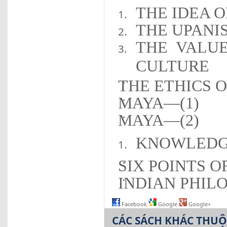
THE IDEA 
THE UPANI
THE VALU
CULTURE
THE ETHICS 
MAYA—(1)
MAYA—(2)
KNOWLEDG
SIX POINTS O
INDIAN PHIL
Facebook
Google
Google+
CÁC SÁCH KHÁC THU