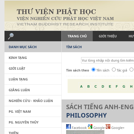
TRANG CHỦ
GIỚI THIỆU
HƯ
DANH MỤC SÁCH
TÌM SÁCH
KINH TẠNG
GIỚI LUẬT
Tìm sách theo
Tên sách
Tác giả
LUẬN TẠNG
A
B
C
D
E
F
G
H
GIẢNG LUẬN
NGHIÊN CỨU - KHẢO LUẬN
SÁCH TIẾNG ANH-ENG
PG. VIỆT NAM
PHILOSOPHY
PG. NGUYÊN THỦY
Facebook
Google
Google+
THIỀN