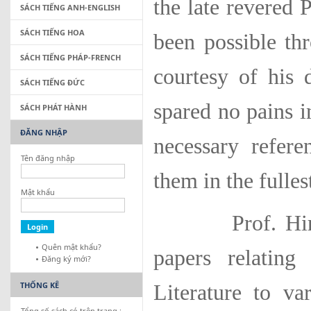
the late revered 
SÁCH TIẾNG ANH-ENGLISH
SÁCH TIẾNG HOA
been possible th
SÁCH TIẾNG PHÁP-FRENCH
courtesy of his 
SÁCH TIẾNG ĐỨC
spared no pains i
SÁCH PHÁT HÀNH
ĐĂNG NHẬP
necessary refere
Tên đăng nhập
them in the fulle
Mật khẩu
Prof. Hiriyann
Quên mật khẩu?
papers relating
Đăng ký mới?
THỐNG KÊ
Literature to va
Tổng số sách có trên trang :