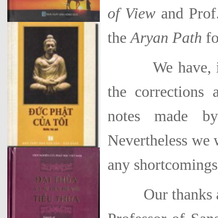
of View
and Prof.
the
Aryan Path
fo
We have, in re
the cor­rections
notes made by
Nevertheless we w
any shortcomings 
Our thanks are 