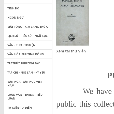
TỊNH ĐỘ
NGÔN NGỮ
MẬT TÔNG - KIM CANG THỪA
LỊCH SỬ - TIỂU SỬ - NGỮ LỤC
VĂN - THƠ - TRUYỆN
Xem tại thư viện
VĂN HÓA PHƯƠNG ĐÔNG
TRI THỨC PHƯƠNG TÂY
TẠP CHÍ - NỘI SAN - KỶ YẾU
P
VĂN HÓA -VĂN HỌC VIỆT
NAM
We have very g
LUẬN VĂN - THESIS - TIỂU
LUẬN
public this colle
TỰ ĐIỂN-TỪ ĐIỂN