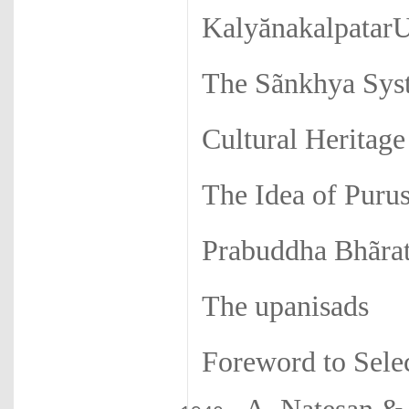
Kalyănakalpatar
The Sãnkhya Sys
Cultural Heritage
The Idea of Purus
Prabuddha Bhãrata
The upanisads
Foreword to Sele