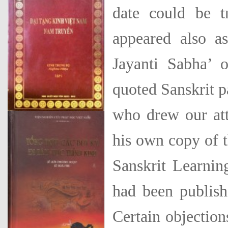
date could be t
appeared also a
Jayanti Sabha’ o
quoted Sanskrit p
who drew our atte
his own copy of 
Sanskrit Learnin
had been publish
Certain objection