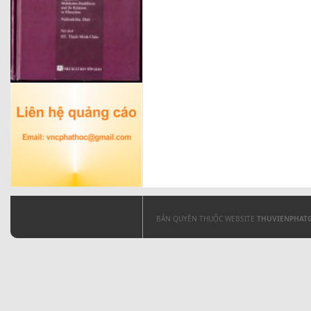
BẢN QUYỀN THUỘC WEBSITE
THUVIENPHAT