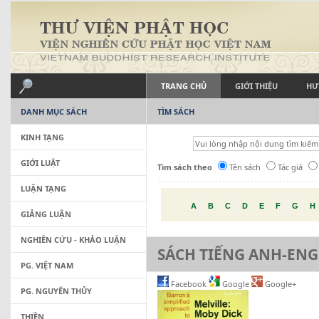
TRANG CHỦ
GIỚI THIỆU
HƯ
DANH MỤC SÁCH
TÌM SÁCH
KINH TẠNG
GIỚI LUẬT
Tìm sách theo
Tên sách
Tác giả
LUẬN TẠNG
A
B
C
D
E
F
G
H
GIẢNG LUẬN
NGHIÊN CỨU - KHẢO LUẬN
SÁCH TIẾNG ANH-ENG
PG. VIỆT NAM
Facebook
Google
Google+
PG. NGUYÊN THỦY
THIỀN