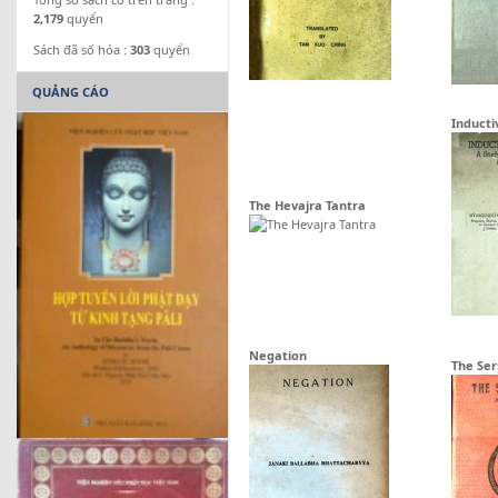
2,179
quyển
Sách đã số hóa :
303
quyển
QUẢNG CÁO
Inducti
The Hevajra Tantra
Negation
The Se