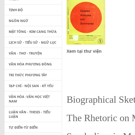
TỊNH ĐỘ
NGÔN NGỮ
MẬT TÔNG - KIM CANG THỪA
LỊCH SỬ - TIỂU SỬ - NGỮ LỤC
Xem tại thư viện
VĂN - THƠ - TRUYỆN
VĂN HÓA PHƯƠNG ĐÔNG
TRI THỨC PHƯƠNG TÂY
TẠP CHÍ - NỘI SAN - KỶ YẾU
VĂN HÓA -VĂN HỌC VIỆT
Biographical Ske
NAM
LUẬN VĂN - THESIS - TIỂU
The Rhetoric on
LUẬN
TỰ ĐIỂN-TỪ ĐIỂN