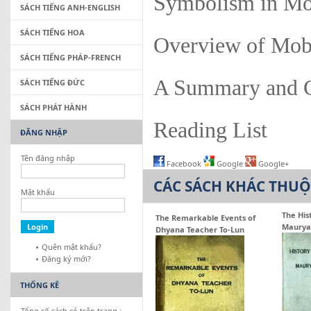
Symbolism in M
SÁCH TIẾNG ANH-ENGLISH
SÁCH TIẾNG HOA
Overview of Mob
SÁCH TIẾNG PHÁP-FRENCH
A Summary and 
SÁCH TIẾNG ĐỨC
SÁCH PHÁT HÀNH
Reading List
ĐĂNG NHẬP
Tên đăng nhập
Facebook
Google
Google+
CÁC SÁCH KHÁC THU
Mật khẩu
The His
The Remarkable Events of
Maurya
Dhyana Teacher To-Lun
Quên mật khẩu?
Đăng ký mới?
THỐNG KÊ
Tổng số sách có trên trang :