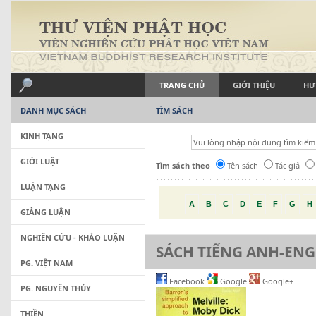
TRANG CHỦ
GIỚI THIỆU
HƯ
DANH MỤC SÁCH
TÌM SÁCH
KINH TẠNG
GIỚI LUẬT
Tìm sách theo
Tên sách
Tác giả
LUẬN TẠNG
A
B
C
D
E
F
G
H
GIẢNG LUẬN
NGHIÊN CỨU - KHẢO LUẬN
SÁCH TIẾNG ANH-ENG
PG. VIỆT NAM
Facebook
Google
Google+
PG. NGUYÊN THỦY
THIỀN