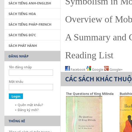
Symbolism in M
SÁCH TIẾNG ANH-ENGLISH
SÁCH TIẾNG HOA
Overview of Mob
SÁCH TIẾNG PHÁP-FRENCH
A Summary and 
SÁCH TIẾNG ĐỨC
SÁCH PHÁT HÀNH
Reading List
ĐĂNG NHẬP
Tên đăng nhập
Facebook
Google
Google+
CÁC SÁCH KHÁC THU
Mật khẩu
The Questions of King Milinda
Buddhis
Quên mật khẩu?
Đăng ký mới?
THỐNG KÊ
Tổng số sách có trên trang :