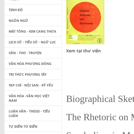
TỊNH ĐỘ
NGÔN NGỮ
MẬT TÔNG - KIM CANG THỪA
LỊCH SỬ - TIỂU SỬ - NGỮ LỤC
Xem tại thư viện
VĂN - THƠ - TRUYỆN
VĂN HÓA PHƯƠNG ĐÔNG
TRI THỨC PHƯƠNG TÂY
TẠP CHÍ - NỘI SAN - KỶ YẾU
VĂN HÓA -VĂN HỌC VIỆT
Biographical Ske
NAM
LUẬN VĂN - THESIS - TIỂU
The Rhetoric on
LUẬN
TỰ ĐIỂN-TỪ ĐIỂN