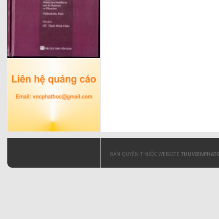
BẢN QUYỀN THUỘC WEBSITE
THUVIENPHAT