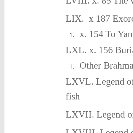
LVIII. x. 85 Th
LIX. x 187 Exorc
x. 154 To Ya
LXL. x. 156 Buri
Other Brahma
LXVL. Legend of 
fish
LXVII. Legend of 
LXVIII. Legend o