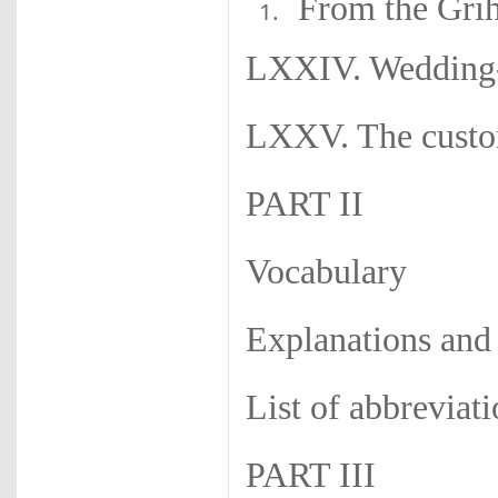
From the Grih
LXXIV. Wedding-
LXXV. The custom
PART II
Vocabulary
Explanations and
List of abbrevi
PART III