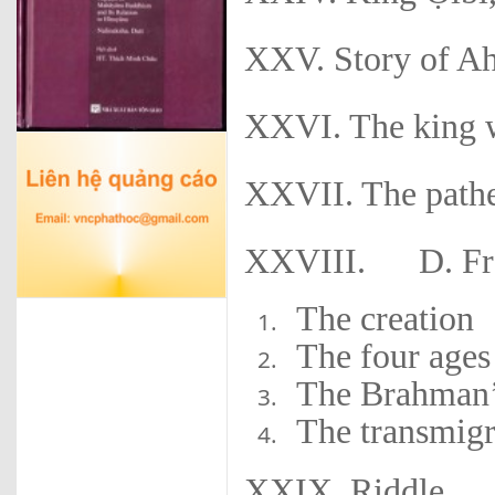
XXV. Story of A
XXVI. The king w
XXVII. The pathet
XXVIII. D. Fro
The creation
The four ages
The Brahman’s 
The transmigr
XXIX. Riddle