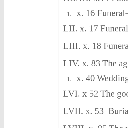
x. 16 Funera
LII. x. 17 Funer
LIII. x. 18 Fune
LIV. x. 83 The ag
x. 40 Wedding
LVI. x 52 The god
LVII. x. 53 Buri