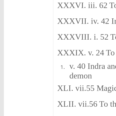
XXXVI. iii. 62 T
XXXVII. iv. 42 I
XXXVIII. i. 52 T
XXXIX. v. 24 To
v. 40 Indra an
demon
XLI. vii.55 Magic
XLII. vii.56 To t