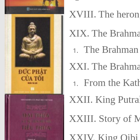
XVIII. The heron,
XIX. The Brahman
The Brahman w
XXI. The Brahman
From the Kath
XXII. King Putra
XXIII. Story of M
XXIV. King Ọibi, 