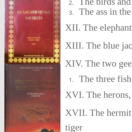
The birds and
The ass in the 
XII. The elephant
XIII. The blue ja
XIV. The two gees
The three fish
XVI. The herons,
XVII. The hermit,
tiger