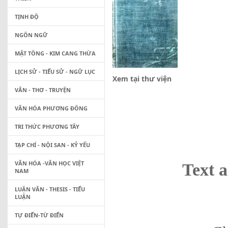
TỊNH ĐỘ
NGÔN NGỮ
MẬT TÔNG - KIM CANG THỪA
LỊCH SỬ - TIỂU SỬ - NGỮ LỤC
Xem tại thư viện
VĂN - THƠ - TRUYỆN
VĂN HÓA PHƯƠNG ĐÔNG
TRI THỨC PHƯƠNG TÂY
TẠP CHÍ - NỘI SAN - KỶ YẾU
VĂN HÓA -VĂN HỌC VIỆT
Text 
NAM
LUẬN VĂN - THESIS - TIỂU
LUẬN
TỰ ĐIỂN-TỪ ĐIỂN