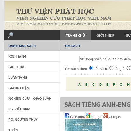
TRANG CHỦ
GIỚI THIỆU
HƯ
DANH MỤC SÁCH
TÌM SÁCH
KINH TẠNG
GIỚI LUẬT
Tìm sách theo
Tên sách
Tác giả
LUẬN TẠNG
A
B
C
D
E
F
G
H
GIẢNG LUẬN
NGHIÊN CỨU - KHẢO LUẬN
SÁCH TIẾNG ANH-ENG
PG. VIỆT NAM
Facebook
Google
Google+
PG. NGUYÊN THỦY
THIỀN