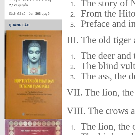
The story of 
2,179
quyển
From the Hit
Sách đã số hóa :
303
quyển
Preface and i
QUẢNG CÁO
III. The old tiger
The deer and 
The blind vult
The ass, the d
VII. The lion, th
VIII. The crows a
The lion, the 