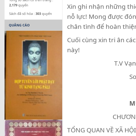
Xin ghi nhận những thi
2,179
quyển
Sách đã số hóa :
303
quyển
nỗ lực! Mong được đó
chân tình để hoàn thiệ
QUẢNG CÁO
Cuối cùng xin tri ân cá
này!
T.V Vạn Hạnh,
Soạn giả 
MỤC L
CHƯƠNG 
TỔNG QUAN VỀ XÃ HỘI