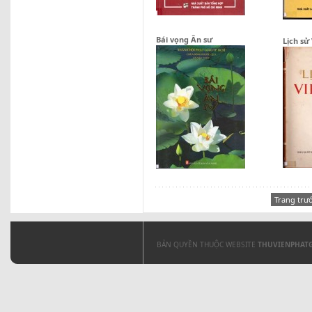
Bái vọng Ân sư
Lịch sử
Trang trư
BẢN QUYỀN THUỘC WEBSITE
THUVIENPHAT