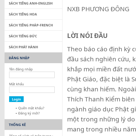
SÁCH TIẾNG ANH-ENGLISH
NXB PHƯƠNG ĐÔNG
SÁCH TIẾNG HOA
SÁCH TIẾNG PHÁP-FRENCH
LỜI NÓI ĐẦU
SÁCH TIẾNG ĐỨC
SÁCH PHÁT HÀNH
Theo báo cáo định kỳ 
đầu sách nghiên cứu, k
ĐĂNG NHẬP
khắp mọi miền đất nước 
Tên đăng nhập
Phật Giáo, đặc biệt là S
Mật khẩu
cùng khan hiếm. Ngoài
Thích Thanh Kiểm biên
ngành giáo dục Phật gi
Quên mật khẩu?
Đăng ký mới?
một trong những lý do
THỐNG KÊ
mang trong nhiều năm
Tổng số sách có trên trang :