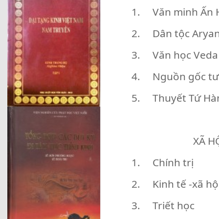
1. Văn minh Ấn Hà 
2. Dân tộc Arya
3. Văn học Veda
4. Nguồn gốc tư t
5. Thuyết Tứ Hà
XÃ H
1. Chính trị
2. Kinh tế -xã hộ
3. Triết học