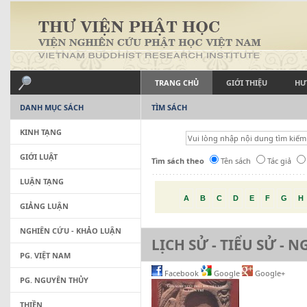
TRANG CHỦ
GIỚI THIỆU
HƯ
DANH MỤC SÁCH
TÌM SÁCH
KINH TẠNG
GIỚI LUẬT
Tìm sách theo
Tên sách
Tác giả
LUẬN TẠNG
A
B
C
D
E
F
G
H
GIẢNG LUẬN
NGHIÊN CỨU - KHẢO LUẬN
LỊCH SỬ - TIỂU SỬ - 
PG. VIỆT NAM
Facebook
Google
Google+
PG. NGUYÊN THỦY
THIỀN