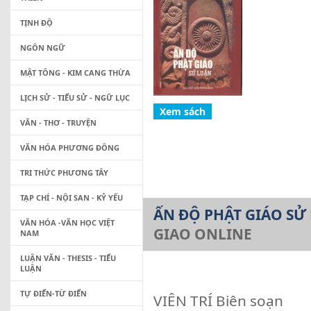
TỊNH ĐỘ
NGÔN NGỮ
MẬT TÔNG - KIM CANG THỪA
LỊCH SỬ - TIỂU SỬ - NGỮ LỤC
VĂN - THƠ - TRUYỆN
VĂN HÓA PHƯƠNG ĐÔNG
TRI THỨC PHƯƠNG TÂY
TẠP CHÍ - NỘI SAN - KỶ YẾU
ẤN ĐỘ PHẬT GIÁO SỬ
VĂN HÓA -VĂN HỌC VIỆT
GIAO ONLINE
NAM
LUẬN VĂN - THESIS - TIỂU
LUẬN
TỰ ĐIỂN-TỪ ĐIỂN
VIÊN TRÍ Biên soạn