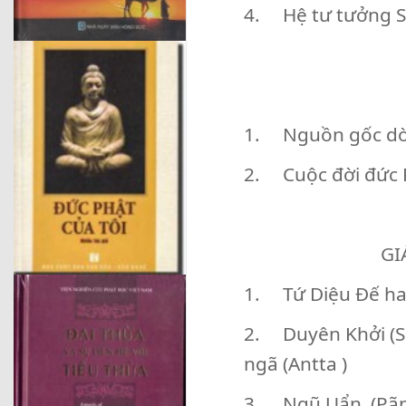
4. Hệ tư tưởng Sa
1. Nguồn gốc dò
2. Cuộc đời đức 
GI
1. Tứ Diệu Đế ha
2. Duyên Khởi (S:
ngã (Antta )
3. Ngũ Uẩn (Pãn