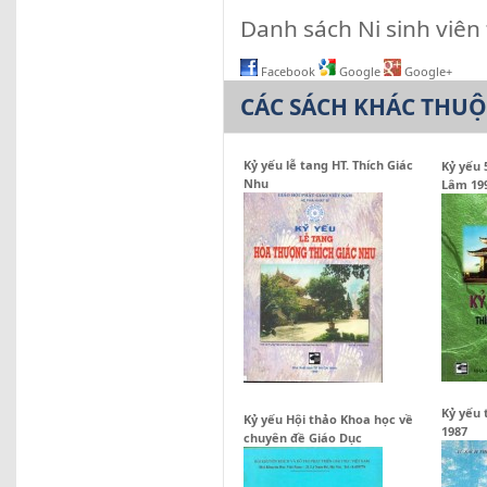
Danh sách Ni sinh viên 
Facebook
Google
Google+
CÁC SÁCH KHÁC THU
Kỷ yếu lễ tang HT. Thích Giác
Kỷ yếu 
Nhu
Lâm 19
Kỷ yếu 
Kỷ yếu Hội thảo Khoa học về
1987
chuyên đề Giáo Dục