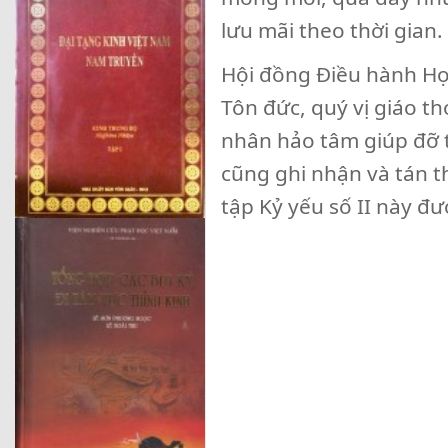
lưu mãi theo thời gian.
Hội đồng Điều hành Học
Tôn đức, quý vị giáo th
nhân hảo tâm giúp đỡ tà
cũng ghi nhận và tán t
tập Kỷ yếu số II này đ
Huế, 03 t
Phật 
TM. Hội
Viện
HT.TS . 