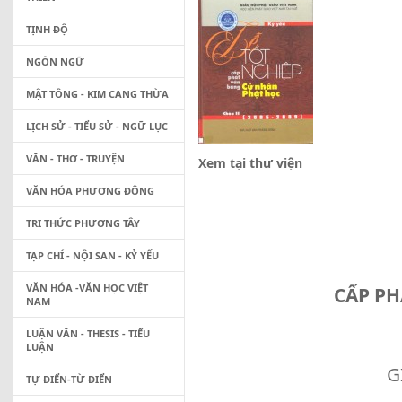
TỊNH ĐỘ
NGÔN NGỮ
MẬT TÔNG - KIM CANG THỪA
LỊCH SỬ - TIỂU SỬ - NGỮ LỤC
VĂN - THƠ - TRUYỆN
Xem tại thư viện
VĂN HÓA PHƯƠNG ĐÔNG
TRI THỨC PHƯƠNG TÂY
TẠP CHÍ - NỘI SAN - KỶ YẾU
VĂN HÓA -VĂN HỌC VIỆT
CẤP PH
NAM
LUẬN VĂN - THESIS - TIỂU
LUẬN
G
TỰ ĐIỂN-TỪ ĐIỂN