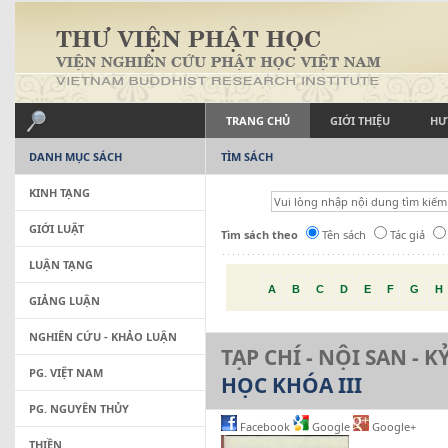
TRANG CHỦ
GIỚI THIỆU
HƯ
DANH MỤC SÁCH
TÌM SÁCH
KINH TẠNG
GIỚI LUẬT
Tìm sách theo
Tên sách
Tác giả
LUẬN TẠNG
A
B
C
D
E
F
G
H
GIẢNG LUẬN
NGHIÊN CỨU - KHẢO LUẬN
TẠP CHÍ - NỘI SAN - K
PG. VIỆT NAM
HỌC KHÓA III
PG. NGUYÊN THỦY
Facebook
Google
Google+
THIỀN