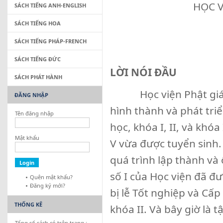
HỌC V
SÁCH TIẾNG ANH-ENGLISH
SÁCH TIẾNG HOA
SÁCH TIẾNG PHÁP-FRENCH
SÁCH TIẾNG ĐỨC
LỜI NÓI ĐẦU
SÁCH PHÁT HÀNH
Học viện Phật giáo V
ĐĂNG NHẬP
hình thành và phát tri
Tên đăng nhập
học, khóa I, II, và khó
Mật khẩu
V vừa được tuyển sinh
quá trình lập thành và 
số I của Học viện đã đ
Quên mật khẩu?
Đăng ký mới?
bị lễ Tốt nghiệp và Cấ
THỐNG KÊ
khóa II. Và bây giờ là tậ
Tổng số sách có trên trang :