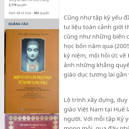
2,179
quyển
Sách đã số hóa :
303
quyển
Cũng như tập kỷ yếu đầ
QUẢNG CÁO
tư liệu toàn cảnh giới
cũng như những biến c
học bốn năm qua (2005-
kỷ niệm, mội hồi ức về
ảnh những khẳng quyế
giáo dục tương lai gần 
Lộ trình xây dựng, duy 
giáo Việt Nam tại Huế l
người. Với mỗi tập Kỷ 
mong mỏi, qua đây nhữn