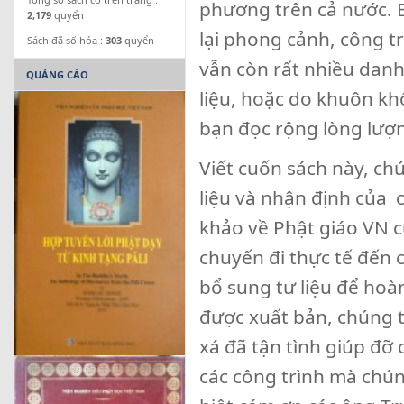
phương trên cả nước. 
2,179
quyển
lại phong cảnh, công tr
Sách đã số hóa :
303
quyển
vẫn còn rất nhiều danh
QUẢNG CÁO
liệu, hoặc do khuôn khổ
bạn đọc rộng lòng lượ
Viết cuốn sách này, ch
liệu và nhận định của 
khảo về Phật giáo VN c
chuyến đi thực tế đến c
bổ sung tư liệu để hoà
được xuất bản, chúng tô
xá đã tận tình giúp đỡ 
các công trình mà chún