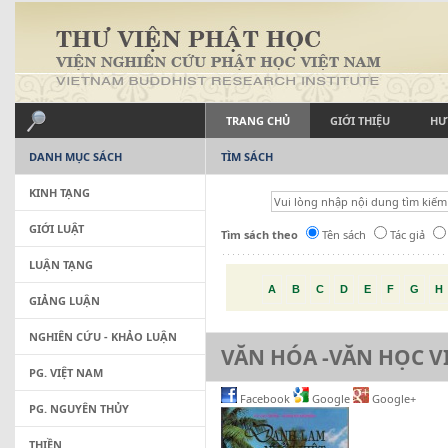
TRANG CHỦ
GIỚI THIỆU
HƯ
DANH MỤC SÁCH
TÌM SÁCH
KINH TẠNG
GIỚI LUẬT
Tìm sách theo
Tên sách
Tác giả
LUẬN TẠNG
A
B
C
D
E
F
G
H
GIẢNG LUẬN
NGHIÊN CỨU - KHẢO LUẬN
VĂN HÓA -VĂN HỌC V
PG. VIỆT NAM
Facebook
Google
Google+
PG. NGUYÊN THỦY
THIỀN