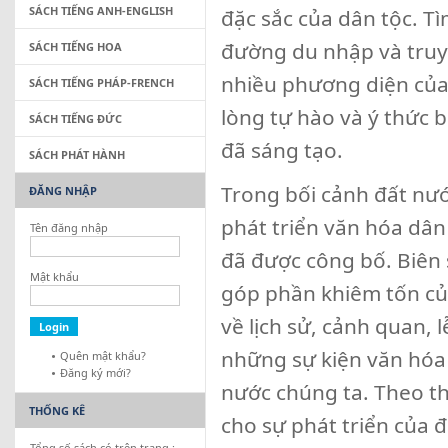
SÁCH TIẾNG ANH-ENGLISH
đặc sắc của dân tộc. T
đường du nhập và truyề
SÁCH TIẾNG HOA
nhiều phương diện của
SÁCH TIẾNG PHÁP-FRENCH
lòng tự hào và ý thức 
SÁCH TIẾNG ĐỨC
đã sáng tạo.
SÁCH PHÁT HÀNH
Trong bối cảnh đất nướ
ĐĂNG NHẬP
phát triển văn hóa dân
Tên đăng nhập
đã được công bố. Biê
Mật khẩu
góp phần khiêm tốn của
về lịch sử, cảnh quan, 
những sự kiện văn hóa 
Quên mật khẩu?
Đăng ký mới?
nước chúng ta. Theo th
THỐNG KÊ
cho sự phát triển của 
Tổng số sách có trên trang :