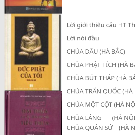
Lời giới thiệu cảu HT T
Lời nói đầu
CHÙA DÂU (HÀ BẮC)
CHÙA PHẬT TÍCH (HÀ B
CHÙA BÚT THÁP (HÀ B
CHÙA TRẤN QUỐC (HÀ 
CHÙA MỘT CỘT (HÀ NỘ
CHÙA LÁNG (HÀ NỘI
CHÙA QUÁN SỨ (HÀ N