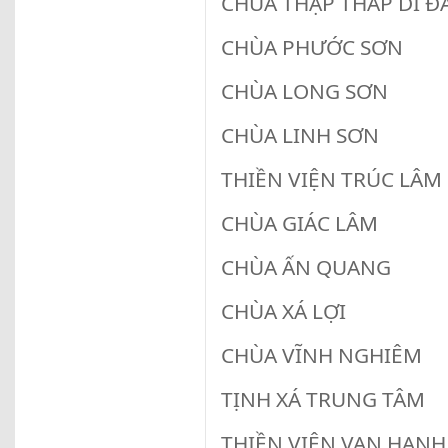
CHÙA THẬP THÁP DI
CHÙA PHƯỚC SƠ
CHÙA LONG SƠ
CHÙA LINH SƠ
THIỀN VIỆN TRÚC
CHÙA GIÁC L
CHÙA ẤN QUA
CHÙA XÁ LỢ
CHÙA VĨNH NGH
TỊNH XÁ TRUNG
THIỀN VIỆN VẠN