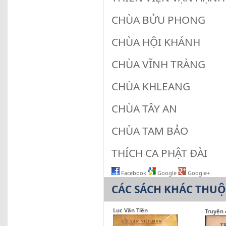
CHÙA BỬU PH
CHÙA HỘI KHÁ
CHÙA VĨNH TRÀ
CHÙA KHLEAN
CHÙA TÂY AN
CHÙA TAM BẢ
THÍCH CA PHẬT Đ
Facebook
Google
Google+
CÁC SÁCH KHÁC THU
Lục Vân Tiên
Truyện 