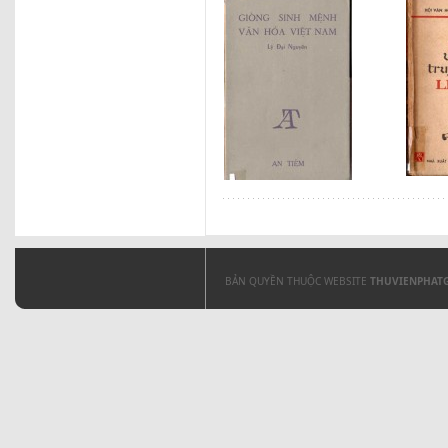
BẢN QUYỀN THUỘC WEBSITE
THUVIENPHAT