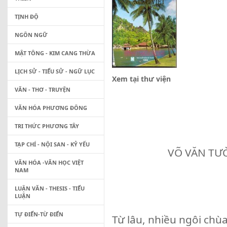
TỊNH ĐỘ
NGÔN NGỮ
MẬT TÔNG - KIM CANG THỪA
LỊCH SỬ - TIỂU SỬ - NGỮ LỤC
Xem tại thư viện
VĂN - THƠ - TRUYỆN
VĂN HÓA PHƯƠNG ĐÔNG
TRI THỨC PHƯƠNG TÂY
TẠP CHÍ - NỘI SAN - KỶ YẾU
VÕ VĂN TƯ
VĂN HÓA -VĂN HỌC VIỆT
NAM
LUẬN VĂN - THESIS - TIỂU
LUẬN
TỰ ĐIỂN-TỪ ĐIỂN
Từ lâu, nhiều ngôi chùa