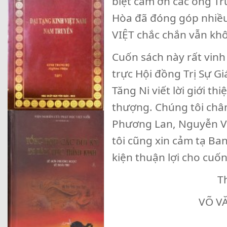
biệt cám ơn các ông T
Hòa đã đóng góp nhiề
VIỆT chắc chắn vẫn khô
Cuốn sách này rất vinh
trực Hội đồng Trị Sự G
Tăng Ni viết lời giới t
thượng. Chúng tôi chân
Phương Lan, Nguyễn V
tôi cũng xin cảm tạ Ba
kiện thuận lợi cho cuố
T
VÕ V