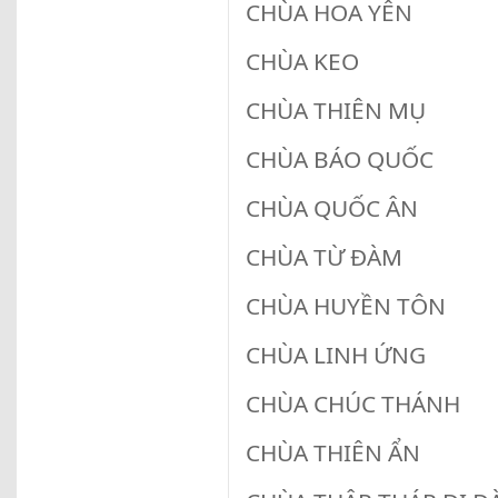
CHÙA HOA YÊN (
CHÙA KEO ( TH
CHÙA THIÊN MỤ (T
CHÙA BÁO QUỐC ( 
CHÙA QUỐC ÂN (T
CHÙA TỪ ĐÀM (T
CHÙA HUYỀN TÔN (
CHÙA LINH ỨNG (
CHÙA CHÚC THÁNH 
CHÙA THIÊN ẨN