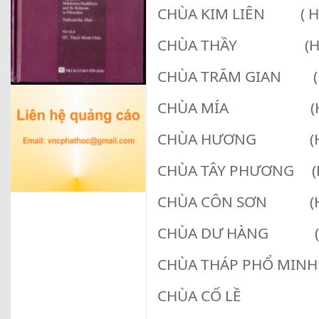
CHÙA KIM LIÊN ( HÀ
CHÙA THẦY (HÀ 
CHÙA TRĂM GIAN (H
CHÙA MÍA (HÀ 
CHÙA HƯƠNG (HÀ
CHÙA TÂY PHƯƠNG (H
CHÙA CÔN SƠN (H
CHÙA DƯ HÀNG (H
CHÙA THÁP PHỔ MIN
CHÙA CỐ LỀ (N