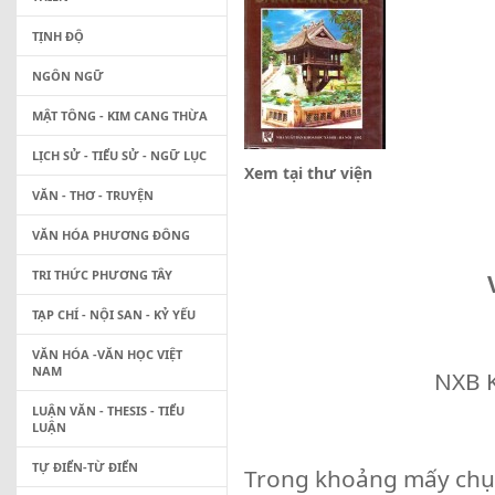
TỊNH ĐỘ
NGÔN NGỮ
MẬT TÔNG - KIM CANG THỪA
LỊCH SỬ - TIỂU SỬ - NGỮ LỤC
Xem tại thư viện
VĂN - THƠ - TRUYỆN
VĂN HÓA PHƯƠNG ĐÔNG
TRI THỨC PHƯƠNG TÂY
TẠP CHÍ - NỘI SAN - KỶ YẾU
VĂN HÓA -VĂN HỌC VIỆT
NAM
NXB K
LUẬN VĂN - THESIS - TIỂU
LUẬN
TỰ ĐIỂN-TỪ ĐIỂN
Trong khoảng mấy chục 