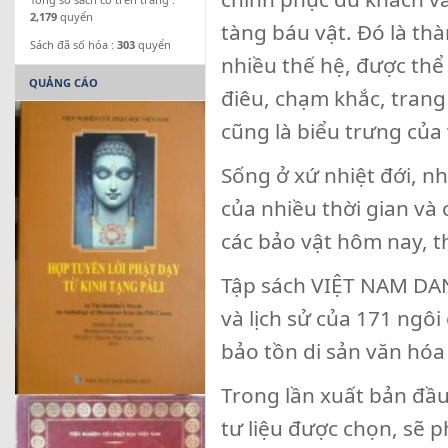
2,179
quyển
tàng báu vật. Đó là th
Sách đã số hóa :
303
quyển
nhiều thế hệ, được thể
QUẢNG CÁO
điêu, chạm khắc, trang
cũng là biểu trưng của
Sống ở xứ nhiệt đới, n
của nhiều thời gian và 
các bảo vật hôm nay, t
Tập sách VIỆT NAM DAN
và lịch sử của 171 ngô
bảo tồn di sản văn hóa
Trong lần xuất bản đầu
tư liệu được chọn, sẽ 