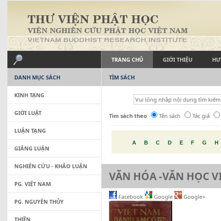
TRANG CHỦ
GIỚI THIỆU
HƯ
DANH MỤC SÁCH
TÌM SÁCH
KINH TẠNG
GIỚI LUẬT
Tìm sách theo
Tên sách
Tác giả
LUẬN TẠNG
A
B
C
D
E
F
G
H
GIẢNG LUẬN
NGHIÊN CỨU - KHẢO LUẬN
VĂN HÓA -VĂN HỌC V
PG. VIỆT NAM
Facebook
Google
Google+
PG. NGUYÊN THỦY
THIỀN