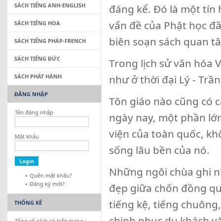
SÁCH TIẾNG ANH-ENGLISH
đáng kể. Đó là một tín
vấn đề của Phật học đã
SÁCH TIẾNG HOA
biên soạn sách quan t
SÁCH TIẾNG PHÁP-FRENCH
SÁCH TIẾNG ĐỨC
Trong lịch sử văn hóa 
SÁCH PHÁT HÀNH
như ở thời đại Lý - Trần
ĐĂNG NHẬP
Tôn giáo nào cũng có c
Tên đăng nhập
ngày nay, một phần lớn
viện của toàn quốc, kh
Mật khẩu
sống lâu bền của nó.
Những ngôi chùa ghi n
Quên mật khẩu?
Đăng ký mới?
đẹp giữa chốn đồng quê
tiếng kệ, tiếng chuông
THỐNG KÊ
chinh phục du khách và
Tổng số sách có trên trang :