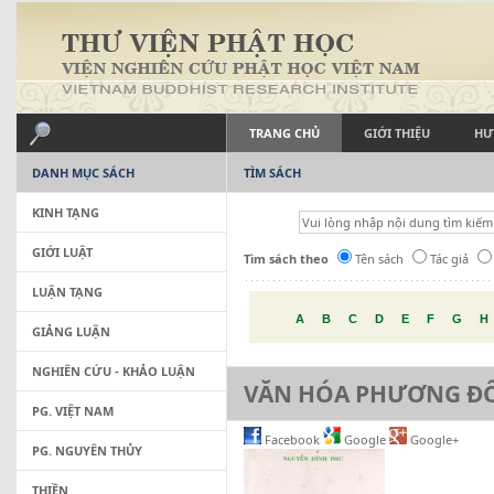
TRANG CHỦ
GIỚI THIỆU
HƯ
DANH MỤC SÁCH
TÌM SÁCH
KINH TẠNG
GIỚI LUẬT
Tìm sách theo
Tên sách
Tác giả
LUẬN TẠNG
A
B
C
D
E
F
G
H
GIẢNG LUẬN
NGHIÊN CỨU - KHẢO LUẬN
VĂN HÓA PHƯƠNG Đ
PG. VIỆT NAM
Facebook
Google
Google+
PG. NGUYÊN THỦY
THIỀN