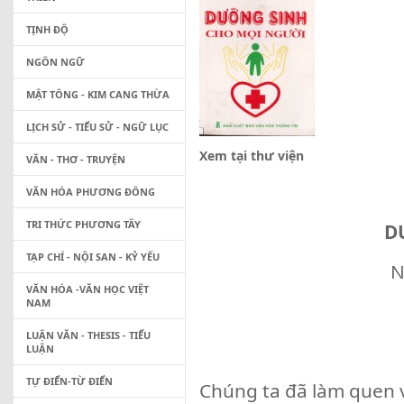
TỊNH ĐỘ
NGÔN NGỮ
MẬT TÔNG - KIM CANG THỪA
LỊCH SỬ - TIỂU SỬ - NGỮ LỤC
Xem tại thư viện
VĂN - THƠ - TRUYỆN
VĂN HÓA PHƯƠNG ĐÔNG
TRI THỨC PHƯƠNG TÂY
D
TẠP CHÍ - NỘI SAN - KỶ YẾU
N
VĂN HÓA -VĂN HỌC VIỆT
NAM
LUẬN VĂN - THESIS - TIỂU
LUẬN
TỰ ĐIỂN-TỪ ĐIỂN
Chúng ta đã làm quen v