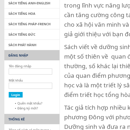
SÁCH TIẾNG ANH-ENGLISH
trong lĩnh vực năng lư
cần tăng cường công t
SÁCH TIẾNG HOA
cho xã hội văn minh và 
SÁCH TIẾNG PHÁP-FRENCH
giả giới thiệu với bạn
SÁCH TIẾNG ĐỨC
SÁCH PHÁT HÀNH
Sách viết về dưỡng sin
một số thiên về quan đ
ĐĂNG NHẬP
thường, số khác lại thi
Tên đăng nhập
của quan điểm phương T
Mật khẩu
học và là một triết lý 
điểm triết học tổng hòa
Quên mật khẩu?
Tác giả tích hợp nhiều 
Đăng ký mới?
phương Đông với phươ
THỐNG KÊ
Dưỡng sinh và đưa ra n
Tổng số sách có trên trang :