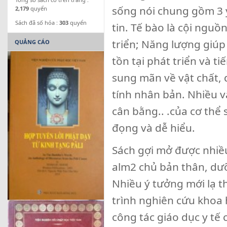
sống nói chung gồm 3 
2,179
quyển
Sách đã số hóa :
303
quyển
tin. Tế bào là cội ngu
triển; Năng lượng giúp 
QUẢNG CÁO
tồn tại phát triển và 
sung mãn về vật chất,
tính nhân bản. Nhiều vấ
cân bằng.. .của cơ thể
đọng và dễ hiểu.
Sách gợi mở được nhiều
alm2 chủ bản thân, dưỡ
Nhiều ý tưởng mới lạ t
trình nghiên cứu khoa 
công tác giáo dục y tế