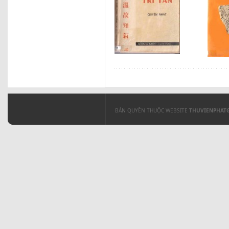
BẢN QUYỀN THUỘC WEBSITE
THUVIENPHAT