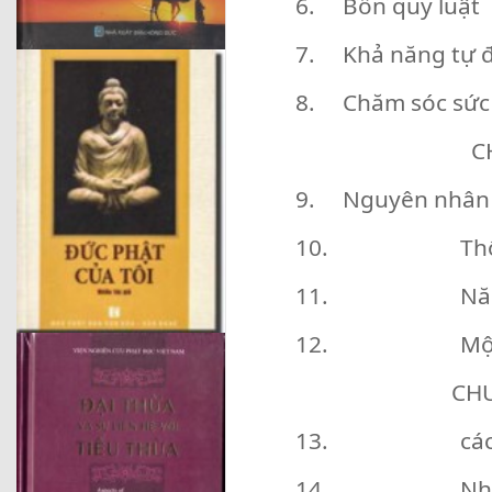
6. Bốn quy luật 
7. Khả năng tự đ
8. Chăm sóc sức
C
9. Nguyên nhân t
10. Thông tin
11. Năng lượn
12. Một số biệ
CHƯ
13. các biểu 
14. Những dấ