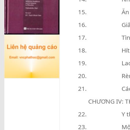
15. Ăn uống - 
16. Giấc ngủ -
17. Tình dục 
18. Hít thở v
19. Lao động 
20. Rèn luyện
21. Các bài 
CHƯƠNG IV: T
22. Y thuật h
23. Một số t