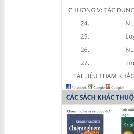
CHƯƠNG V: TÁC DỤN
24. NLSH - một
25. Luyện tậ
26. NLSH đã 
27. Tính hiệu
TÀI LIỆU THAM KHẢ
Facebook
Google
Google+
CÁC SÁCH KHÁC THU
Đối mặt
Chiêm nghiệm về cuộc đời
loạn