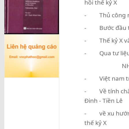
hồi thế kỷ X
- Thủ công ng
- Bước đầu tì
- Thế kỷ X và
- Qua tư liệu 
NH
- Việt nam tro
- Về tính chất
Đinh - Tiền Lê
- về xu hướng 
thế kỷ X