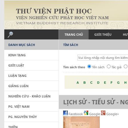
TRANG CHỦ
GIỚI THIỆU
HƯ
DANH MỤC SÁCH
TÌM SÁCH
KINH TẠNG
GIỚI LUẬT
Tìm sách theo
Tên sách
Tác giả
LUẬN TẠNG
A
B
C
D
E
F
G
H
GIẢNG LUẬN
NGHIÊN CỨU - KHẢO LUẬN
LỊCH SỬ - TIỂU SỬ - 
PG. VIỆT NAM
Facebook
Google
Google+
PG. NGUYÊN THỦY
THIỀN