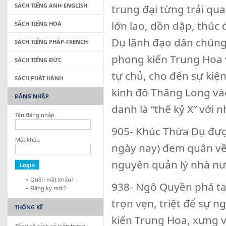
SÁCH TIẾNG ANH-ENGLISH
trung đại từng trải qua
lớn lao, dồn dập, thúc 
SÁCH TIẾNG HOA
Dụ lãnh đạo dân chúng 
SÁCH TIẾNG PHÁP-FRENCH
phong kiến Trung Hoa 
SÁCH TIẾNG ĐỨC
tự chủ, cho đến sự kiện
SÁCH PHÁT HÀNH
kinh đô Thăng Long vào
ĐĂNG NHẬP
danh là “thế kỷ X” với n
Tên đăng nhập
905- Khúc Thừa Dụ đượ
Mật khẩu
ngày nay) đem quân về Đ
nguyên quản lý nhà nư
Quên mật khẩu?
938- Ngô Quyền phá ta
Đăng ký mới?
trọn vẹn, triệt để sự 
THỐNG KÊ
kiến Trung Hoa, xưng 
Tổng số sách có trên trang :