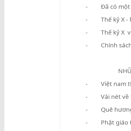
- Đã có một tr
- Thế kỷ X - M
- Thế kỷ X với
- Chính sách q
NHỮ
- Việt nam thế
- Vài nét về 
- Quê hương v
- Phật giáo t