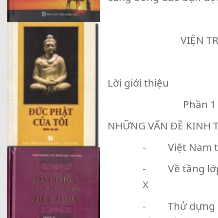
VĂN 
VIỆN TRƯỞNG 
Lời giới thiệu
Phần 1
NHỮNG VẤN ĐỀ KINH T
- Việt Nam th
- Về tầng lớp 
X
- Thử dựng lê