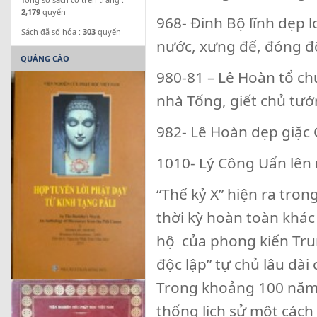
2,179
quyển
968- Đinh Bộ lĩnh dẹp 
Sách đã số hóa :
303
quyển
nước, xưng đế, đóng đô 
QUẢNG CÁO
980-81 – Lê Hoàn tổ ch
nhà Tống, giết chủ tướ
982- Lê Hoàn dẹp giặc 
1010- Lý Công Uẩn lên 
“Thế kỷ X” hiện ra trong
thời kỳ hoàn toàn khác 
hộ của phong kiến Tru
độc lập” tự chủ lâu dài
Trong khoảng 100 năm 
thống lịch sử một cách 