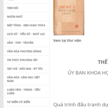
TỊNH ĐỘ
NGÔN NGỮ
MẬT TÔNG - KIM CANG THỪA
LỊCH SỬ - TIỂU SỬ - NGỮ LỤC
Xem tại thư viện
VĂN - THƠ - TRUYỆN
VĂN HÓA PHƯƠNG ĐÔNG
TRI THỨC PHƯƠNG TÂY
THẾ
TẠP CHÍ - NỘI SAN - KỶ YẾU
ỦY BAN KHOA HỌC
VĂN HÓA -VĂN HỌC VIỆT
NAM
LUẬN VĂN - THESIS - TIỂU
LUẬN
TỰ ĐIỂN-TỪ ĐIỂN
Quá trình đấu tranh dự