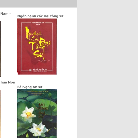
t Nam -
Ngôn hạnh các Đại tông sư
 chùa Non
Bái vọng Ân sư