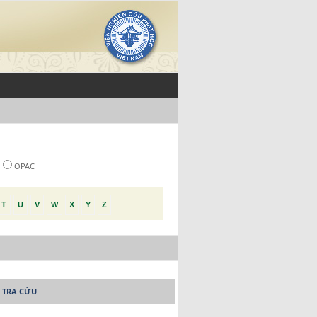
OPAC
T
U
V
W
X
Y
Z
 TRA CỨU