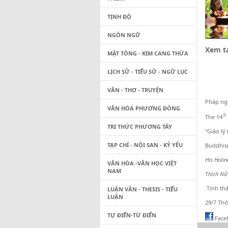
TỊNH ĐỘ
NGÔN NGỮ
Xem tạ
MẬT TÔNG - KIM CANG THỪA
LỊCH SỬ - TIỂU SỬ - NGỮ LỤC
VĂN - THƠ - TRUYỆN
Pháp ng
VĂN HÓA PHƯƠNG ĐÔNG
,h
The 14
TRI THỨC PHƯƠNG TÂY
"Giáo lý
TẠP CHÍ - NỘI SAN - KỶ YẾU
Buddhism
His Holi
VĂN HÓA -VĂN HỌC VIỆT
NAM
Thích Nữ
.
Tịnh th
LUẬN VĂN - THESIS - TIỂU
LUẬN
29/7 Thớ
TỰ ĐIỂN-TỪ ĐIỂN
Face