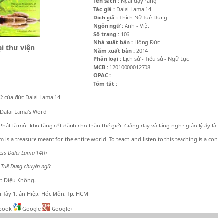
Tên sách :
Ngài dạy rằng
Tác giả :
Dalai Lama 14
Dịch giả :
Thích Nữ Tuệ Dung
Ngôn ngữ :
Anh - Việt
Số trang :
106
Nhà xuất bản :
Hồng Đức
i thư viện
Năm xuất bản :
2014
Phân loại :
Lịch sử - Tiểu sử - Ngữ Lục
MCB :
12010000012708
OPAC :
Tóm tắt :
ữ của đửc Dalai Lama 14
Dalai Lama's Word
 Phật là một kho tàng cốt dành cho toàn thế giới. Giảng dạy và láng nghe giáo lý ấy l
 is a treasure meant for the entire world. To teach and listen to this teaching is a co
ness Dalai Lama 14th
 Tuệ Dung chuyển ngữ
ất Diệu Không,
i Tây 1,Tân Hiệp, Hóc Môn, Tp. HCM
book
Google
Google+