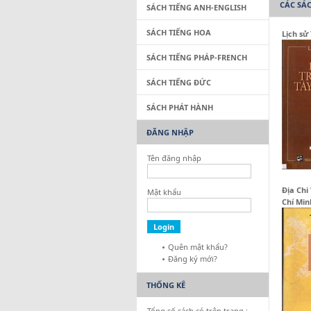
CÁC SÁ
SÁCH TIẾNG ANH-ENGLISH
SÁCH TIẾNG HOA
Lịch sử
SÁCH TIẾNG PHÁP-FRENCH
SÁCH TIẾNG ĐỨC
SÁCH PHÁT HÀNH
ĐĂNG NHẬP
Tên đăng nhập
Địa Chi
Mật khẩu
Chí Min
Quên mật khẩu?
Đăng ký mới?
THỐNG KÊ
Tổng số sách có trên trang :