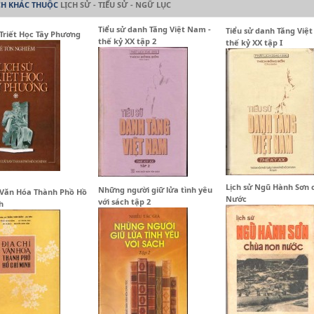
CH KHÁC THUỘC
LỊCH SỬ - TIỂU SỬ - NGỮ LỤC
Tiểu sử danh Tăng Việt Nam -
Tiểu sử danh Tăng Việ
 Triết Học Tây Phương
thế kỷ XX tập 2
thế kỷ XX tập I
Lịch sử Ngũ Hành Sơn
Những người giữ lửa tình yêu
 Văn Hóa Thành Phồ Hồ
Nước
với sách tập 2
h