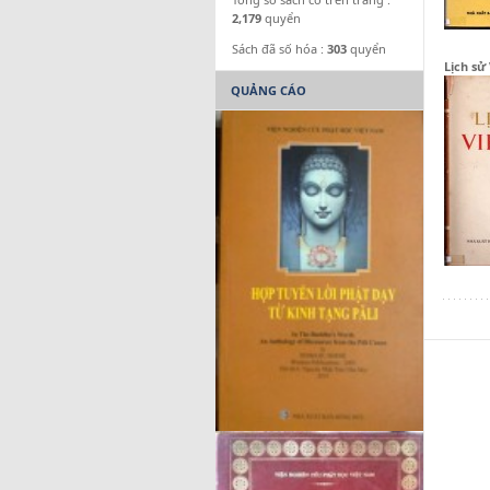
2,179
quyển
Sách đã số hóa :
303
quyển
Lịch sử
QUẢNG CÁO