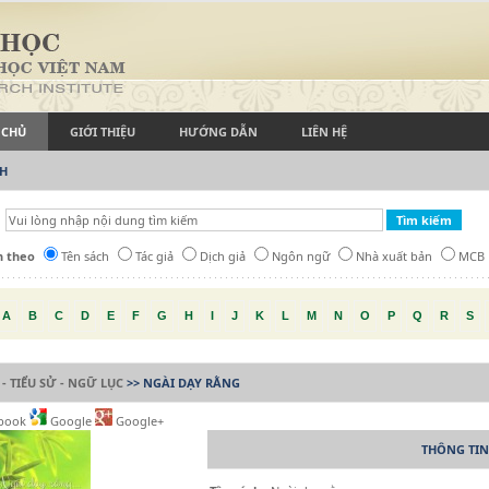
 CHỦ
GIỚI THIỆU
HƯỚNG DẪN
LIÊN HỆ
CH
h theo
Tên sách
Tác giả
Dịch giả
Ngôn ngữ
Nhà xuất bản
MCB
A
B
C
D
E
F
G
H
I
J
K
L
M
N
O
P
Q
R
S
 - TIỂU SỬ - NGỮ LỤC
>> NGÀI DẠY RẰNG
book
Google
Google+
THÔNG TIN