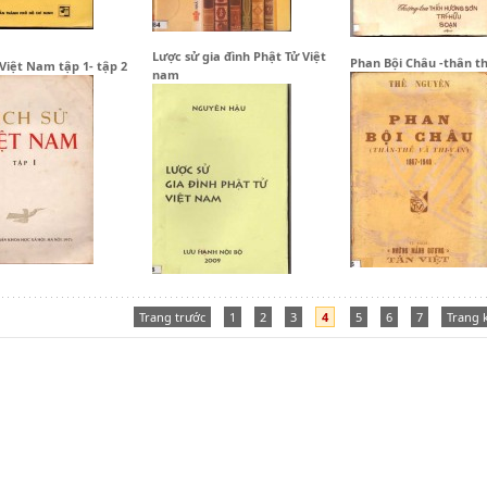
Lược sử gia đình Phật Tử Việt
Phan Bội Châu -thân th
 Việt Nam tập 1- tập 2
nam
Trang trước
1
2
3
4
5
6
7
Trang 