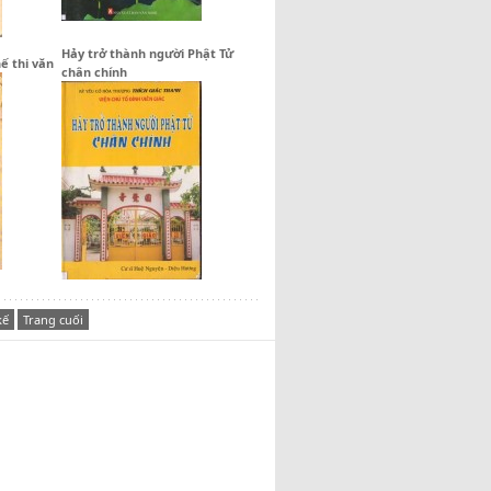
Hảy trở thành người Phật Tử
ế thi văn
chân chính
kế
Trang cuối