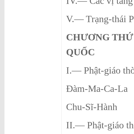
IV.— Các vị tăng
V.— Trạng-thái P
C
HƯƠNG THỨ
QUỐC
I.— Phật-giáo th
Đàm-Ma-Ca-La
Chu-Sĩ-Hành
II.— Phật-giáo t