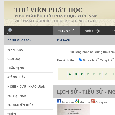
TRANG CHỦ
GIỚI THIỆU
HƯ
DANH MỤC SÁCH
TÌM SÁCH
KINH TẠNG
GIỚI LUẬT
Tìm sách theo
Tên sách
Tác giả
LUẬN TẠNG
A
B
C
D
E
F
G
H
GIẢNG LUẬN
NGHIÊN CỨU - KHẢO LUẬN
LỊCH SỬ - TIỂU SỬ - 
PG. VIỆT NAM
Facebook
Google
Google+
PG. NGUYÊN THỦY
THIỀN