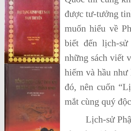
được tư-tưởng ti
muốn hiểu về Phậ
biết đến lịch-s
những sách viết v
hiếm và hầu như 
đó, nên cuốn “L
mắt cùng quý độc
Lịch-sử Phật-g