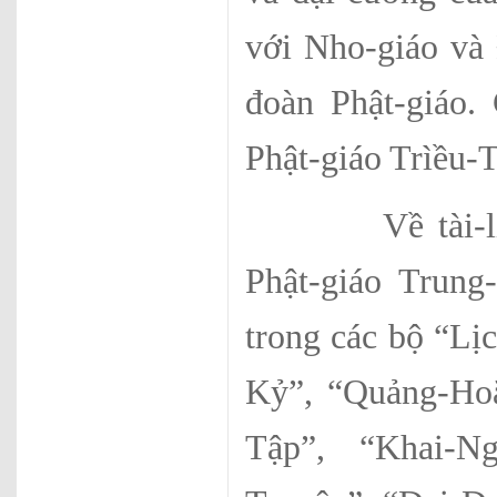
với Nho-giáo và 
đoàn Phật-giáo. 
Phật-giáo Trìều-T
Về tài-liệu t
Phật-giáo Trung-
trong các bộ “L
Kỷ”, “Quảng-Ho
Tập”, “Khai-Ng