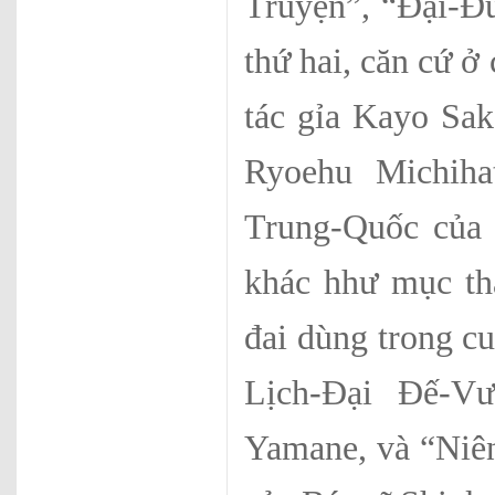
Truyện”, “Đại-Đ
thứ hai, căn cứ 
tác gỉa Kayo Sa
Ryoehu Michihat
Trung-Quốc của 
khác hhư mục th
đai dùng trong c
Lịch-Đại Đế-Vư
Yamane, và “Niên