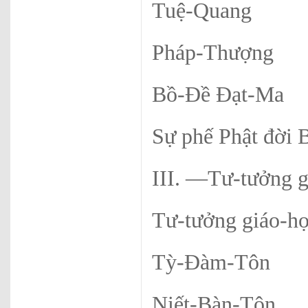
Tuệ-Quang
Pháp-Thượng
Bồ-Đề Đạt-Ma
Sự phế Phật đ
III. —Tư-tưởng g
Tư-tưởng giá
Tỳ-Đàm-Tôn
Niết-Bàn-Tôn