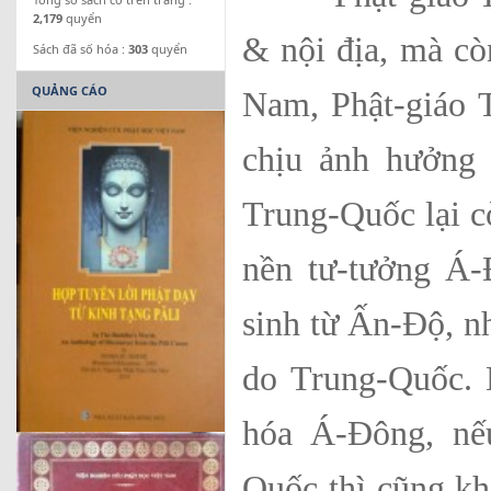
2,179
quyển
& nội địa, mà còn
Sách đã số hóa :
303
quyển
QUẢNG CÁO
Nam, Phật-giáo T
chịu ảnh hưởng 
Trung-Quốc lại c
nền tư-tưởng Á-
sinh từ Ấn-Độ, n
do Trung-Quốc.
hóa Á-Đông, nế
Quốc thì cũng khô