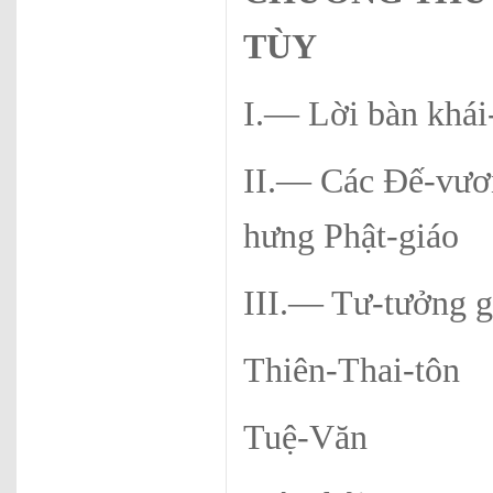
TÙY
I.— Lời bàn khái
II.— Các Đế-vươn
hưng Phật-giáo
III.— Tư-tưởng g
Thiên-Thai-tôn
Tuệ-Văn