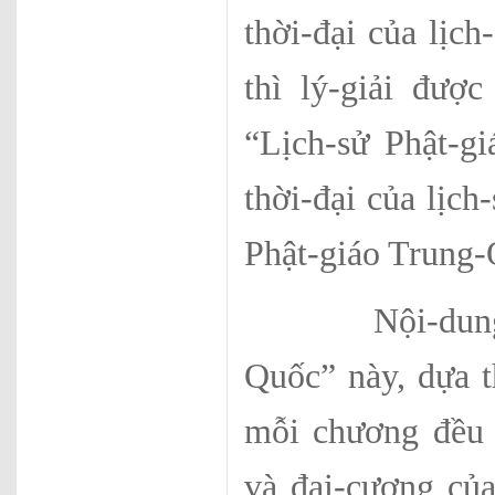
thời-đại của lịc
thì lý-giải đượ
“Lịch-sử Phật-g
thời-đại của lịc
Phật-giáo Trung-
Nội-dung của 
Quốc” này, dựa t
mỗi chương đều b
và đại-cương của