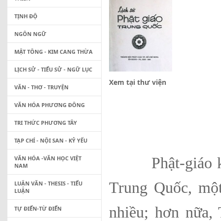
TỊNH ĐỘ
NGÔN NGỮ
MẬT TÔNG - KIM CANG THỪA
LỊCH SỬ - TIỂU SỬ - NGỮ LỤC
Xem tại thư viện
VĂN - THƠ - TRUYỆN
VĂN HÓA PHƯƠNG ĐÔNG
TRI THỨC PHƯƠNG TÂY
TẠP CHÍ - NỘI SAN - KỶ YẾU
VĂN HÓA -VĂN HỌC VIỆT
Phật-giáo khởi
NAM
Trung Quốc, một
LUẬN VĂN - THESIS - TIỂU
LUẬN
nhiều; hơn nữa,
TỰ ĐIỂN-TỪ ĐIỂN