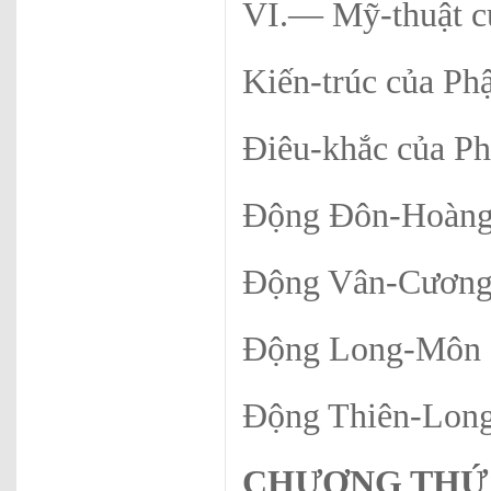
VI.— Mỹ-thuật củ
Kiến-trúc của Phậ
Điêu-khắc của Ph
Động Đôn-Hoàn
Động Vân-Cươn
Động Long-Môn
Động Thiên-Lo
CHƯƠNG THỨ