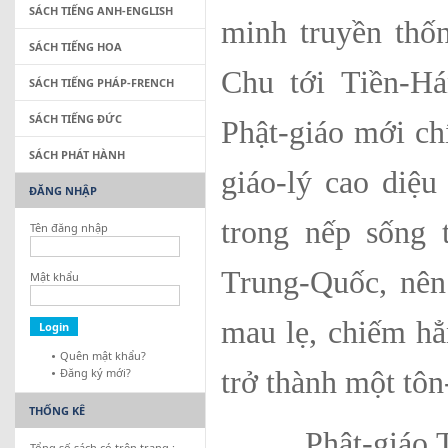
SÁCH TIẾNG ANH-ENGLISH
minh truyền thốn
SÁCH TIẾNG HOA
Chu tới Tiền-H
SÁCH TIẾNG PHÁP-FRENCH
SÁCH TIẾNG ĐỨC
Phật-giáo mới ch
SÁCH PHÁT HÀNH
giáo-lý cao diệ
ĐĂNG NHẬP
trong nếp sống 
Tên đăng nhập
Trung-Quốc, nên 
Mật khẩu
mau lẹ, chiếm hẳ
Quên mật khẩu?
Đăng ký mới?
trở thành một tôn
THỐNG KÊ
Phật-giáo Trun
Tổng số sách có trên trang :