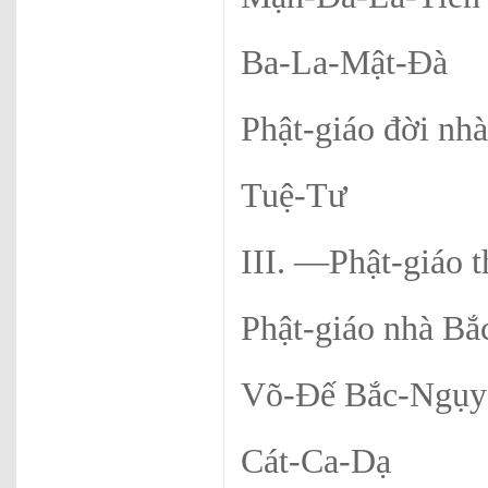
Ba-La-Mật-Đà
Phật-giáo đời nh
Tuệ-Tư
III. —Phật-giáo 
Phật-giáo nhà B
Võ-Đế Bắc-Ngụy 
Cát-Ca-Dạ