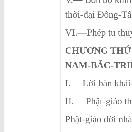
thời-đại Đông-Tấ
VI.—Phép tu thu
CHƯƠNG THỨ
NAM-BẮC-TRI
I.— Lời bàn khái
II.— Phật-giáo t
Phật-giáo đời nh