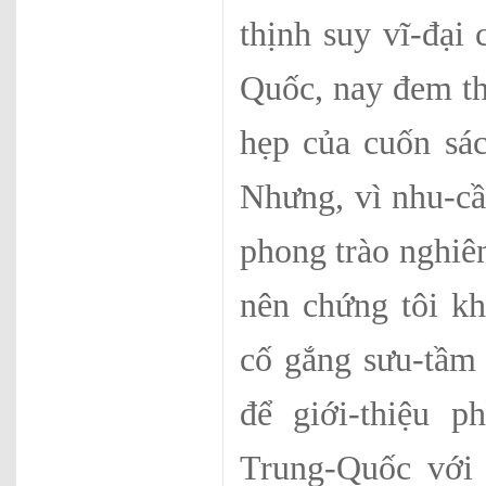
thịnh suy vĩ-đại
Quốc, nay đem th
hẹp của cuốn sác
Nhưng, vì nhu-cầ
phong trào nghiê
nên chứng tôi kh
cố gắng sưu-tầm 
để giới-thiệu p
Trung-Quốc với 