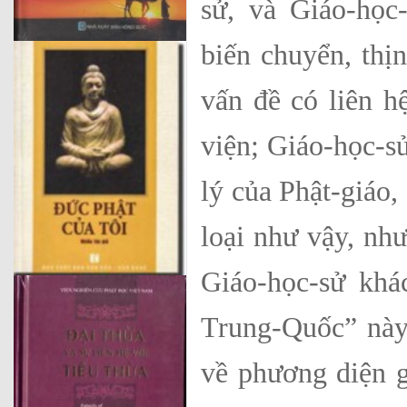
sử, và Giáo-học
biến chuyển, thị
vấn đề có liên hệ
viện; Giáo-học-sử
lý của Phật-giáo,
loại như vậy, nh
Giáo-học-sử khá
Trung-Quốc” này 
về phương diện g