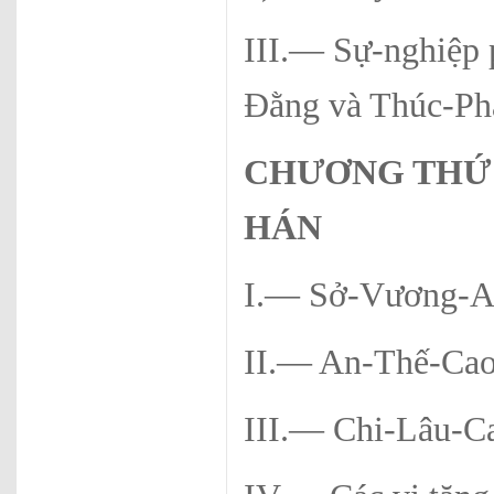
III.— Sự-nghiệp 
Đằng và Thúc-Ph
CHƯƠNG THỨ
HÁ
N
I.— Sở-Vương-An
II.— An-Thế-Ca
III.— Chi-Lâu-C