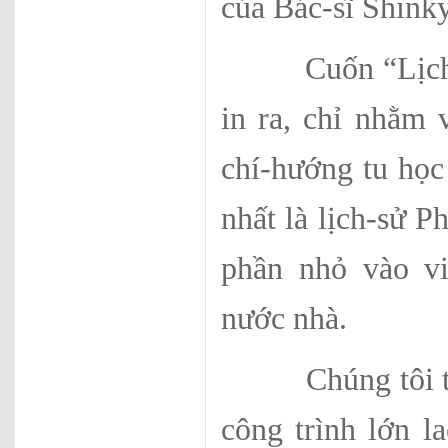
của Bác-sĩ Shink
Cuốn “Lịch-Sử
in ra, chỉ nhằm 
chí-hướng tu học 
nhất là lịch-sử P
phần nhỏ vào vi
nước nhà.
Chúng tôi tư nh
công trình lớn la