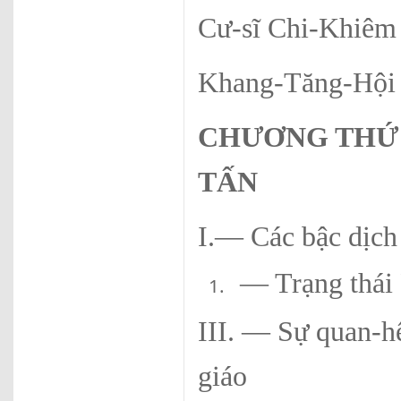
Cư-sĩ Chi-Khiêm
Khang-Tăng-Hội
CHƯƠNG THỨ
TẤ
N
I.— Các bậc dịch
— Trạng thái 
III. — Sự quan-h
giáo