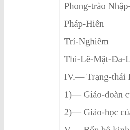
Phong-trào Nhập
Pháp-Hiển
Trí-Nghiêm
Thi-Lê-Mật-
IV.— Trạng-thái 
1)— Giáo-đoàn củ
2)— Giáo-học của
V.— Bốn bộ kinh-