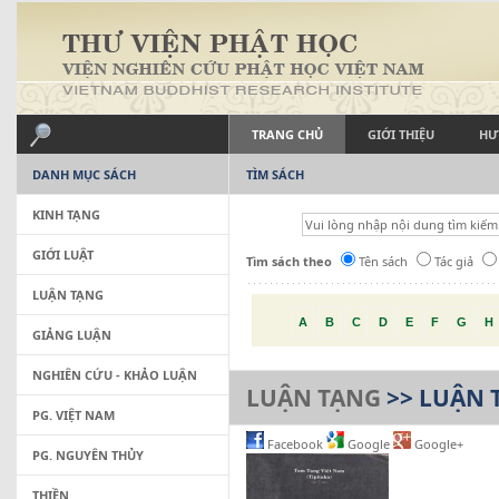
TRANG CHỦ
GIỚI THIỆU
HƯ
DANH MỤC SÁCH
TÌM SÁCH
KINH TẠNG
GIỚI LUẬT
Tìm sách theo
Tên sách
Tác giả
LUẬN TẠNG
A
B
C
D
E
F
G
H
GIẢNG LUẬN
NGHIÊN CỨU - KHẢO LUẬN
LUẬN TẠNG
>> LUẬN T
PG. VIỆT NAM
Facebook
Google
Google+
PG. NGUYÊN THỦY
THIỀN