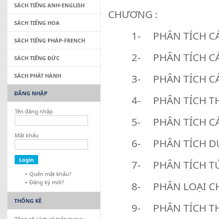
SÁCH TIẾNG ANH-ENGLISH
CHƯƠNG :
SÁCH TIẾNG HOA
1- PHÂN TÍCH C
SÁCH TIẾNG PHÁP-FRENCH
2- PHÂN TÍCH C
SÁCH TIẾNG ĐỨC
SÁCH PHÁT HÀNH
3- PHÂN TÍCH CÁ
ĐĂNG NHẬP
4- PHÂN TÍCH T
Tên đăng nhập
5- PHÂN TÍCH C
Mật khẩu
6- PHÂN TÍCH D
7- PHÂN TÍCH T
Quên mật khẩu?
Đăng ký mới?
8- PHÂN LOẠI C
THỐNG KÊ
9- PHÂN TÍCH T
Tổng số sách có trên trang :