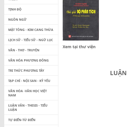
TỊNH ĐỘ
NGÔN NGỮ
MẬT TÔNG - KIM CANG THỪA
LỊCH SỬ - TIỂU SỬ - NGỮ LỤC
Xem tại thư viện
VĂN - THƠ - TRUYỆN
VĂN HÓA PHƯƠNG ĐÔNG
TRI THỨC PHƯƠNG TÂY
LUẬN 
TẠP CHÍ - NỘI SAN - KỶ YẾU
VĂN HÓA -VĂN HỌC VIỆT
NAM
LUẬN VĂN - THESIS - TIỂU
LUẬN
TỰ ĐIỂN-TỪ ĐIỂN