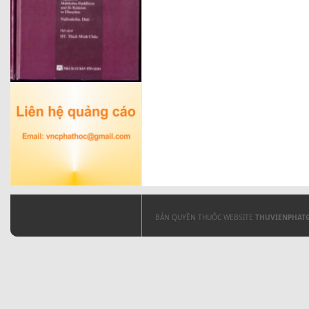
BẢN QUYỀN THUỘC WEBSITE
THUVIENPHAT