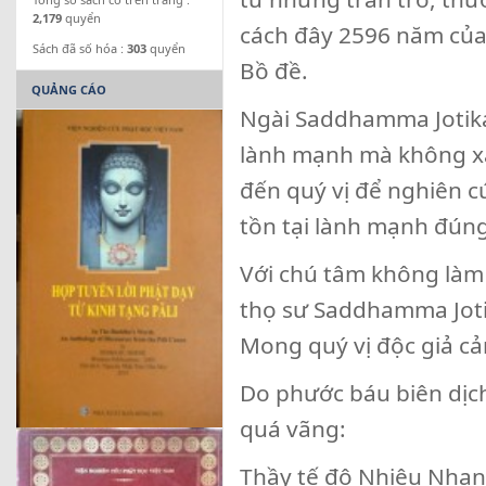
2,179
quyển
cách đây 2596 năm của đ
Sách đã số hóa :
303
quyển
Bồ đề.
QUẢNG CÁO
Ngài Saddhamma Jotika
lành mạnh mà không xa
đến quý vị để nghiên 
tồn tại lành mạnh đúng
Với chú tâm không làm 
thọ sư Saddhamma Joti
Mong quý vị độc giả c
Do phước báu biên dịch
quá vãng:
Thầy tế độ Nhiêu Nha