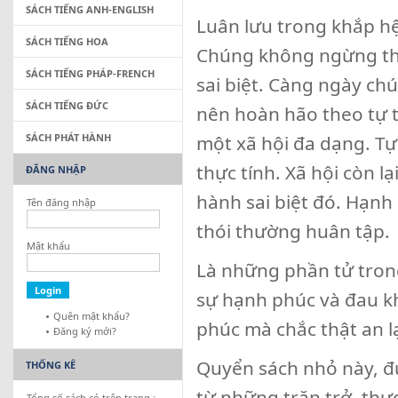
SÁCH TIẾNG ANH-ENGLISH
Luân lưu trong khắp hệ
SÁCH TIẾNG HOA
Chúng không ngừng tha
SÁCH TIẾNG PHÁP-FRENCH
sai biệt. Càng ngày chú
SÁCH TIẾNG ĐỨC
nên hoàn hão theo tự t
SÁCH PHÁT HÀNH
một xã hội đa dạng. Tự 
thực tính. Xã hội còn l
ĐĂNG NHẬP
hành sai biệt đó. Hạnh
Tên đăng nhập
thói thường huân tập.
Mật khẩu
Là những phần tử tron
sự hạnh phúc và đau k
Quên mật khẩu?
phúc mà chắc thật an l
Đăng ký mới?
Quyển sách nhỏ này, đ
THỐNG KÊ
từ những trăn trở, thư
Tổng số sách có trên trang :