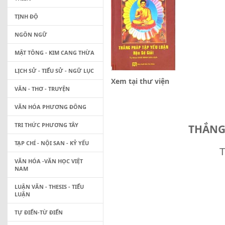
TỊNH ĐỘ
NGÔN NGỮ
MẬT TÔNG - KIM CANG THỪA
LỊCH SỬ - TIỂU SỬ - NGỮ LỤC
Xem tại thư viện
VĂN - THƠ - TRUYỆN
VĂN HÓA PHƯƠNG ĐÔNG
TRI THỨC PHƯƠNG TÂY
THẮNG 
TẠP CHÍ - NỘI SAN - KỶ YẾU
T
VĂN HÓA -VĂN HỌC VIỆT
NAM
LUẬN VĂN - THESIS - TIỂU
LUẬN
TỰ ĐIỂN-TỪ ĐIỂN