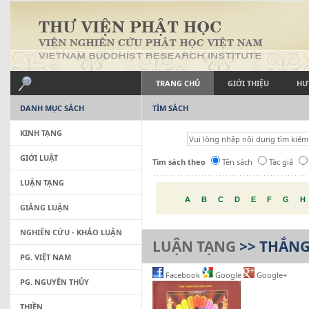
TRANG CHỦ
GIỚI THIỆU
HƯ
DANH MỤC SÁCH
TÌM SÁCH
KINH TẠNG
GIỚI LUẬT
Tìm sách theo
Tên sách
Tác giả
LUẬN TẠNG
A
B
C
D
E
F
G
H
GIẢNG LUẬN
NGHIÊN CỨU - KHẢO LUẬN
LUẬN TẠNG
>> THẮNG
PG. VIỆT NAM
Facebook
Google
Google+
PG. NGUYÊN THỦY
THIỀN