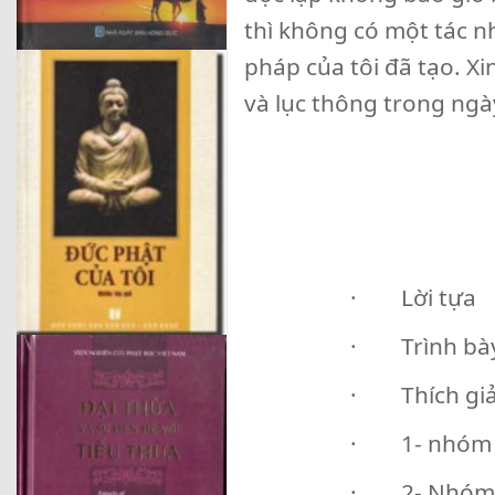
thì không có một tác n
pháp của tôi đã tạo. X
và lục thông trong ngày 
· Lời tựa
· Trình bày
· Thích giả
· 1- nhóm 4
· 2- Nhóm 4