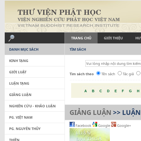
TRANG CHỦ
GIỚI THIỆU
HƯ
DANH MỤC SÁCH
TÌM SÁCH
KINH TẠNG
GIỚI LUẬT
Tìm sách theo
Tên sách
Tác giả
LUẬN TẠNG
A
B
C
D
E
F
G
H
GIẢNG LUẬN
NGHIÊN CỨU - KHẢO LUẬN
GIẢNG LUẬN
>> LUẬN
PG. VIỆT NAM
Facebook
Google
Google+
PG. NGUYÊN THỦY
THIỀN