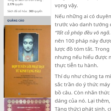
vọng vậy.
2,179
quyển
Sách đã số hóa :
303
quyển
Nếu những ai có duyên
QUẢNG CÁO
trước vào danh tướng 
“Tất cả pháp đều vô ngã.
nên 100 pháp này được
lược đồ tóm tắt. Trong
nhưng nếu hiểu được mỗ
thực tiễn tu hành.
Thí dụ như chúng ta mi
sắc trần do ý thức máy
bồ câu. Còn nhãn thức 
dáng của nó. Lại thêm,
Tàng thức) phát sinh, 