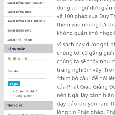
SÁCH TIẾNG ANH-ENGLISH
dùng từ ngữ đơn giản n
SÁCH TIẾNG HOA
về 100 pháp của Duy Th
SÁCH TIẾNG PHÁP-FRENCH
thêm vào những lời khu
SÁCH TIẾNG ĐỨC
không quản khó nhọc đ
SÁCH PHÁT HÀNH
Vì sách này được ghi l
ĐĂNG NHẬP
chúng tôi cố gắng giữ 
Tên đăng nhập
chúng ta sẽ thấy như 
trang nghiêm vậy. Tron
Mật khẩu
“chim bồ câu” để nói l
của Phật Giáo Giảng Đư
Quên mật khẩu?
nên Ngài lấy cảnh hiện
Đăng ký mới?
dạy bảo khuyên răn. T
THỐNG KÊ
lòng tin Phật pháp. Ph
Tổng số sách có trên trang :