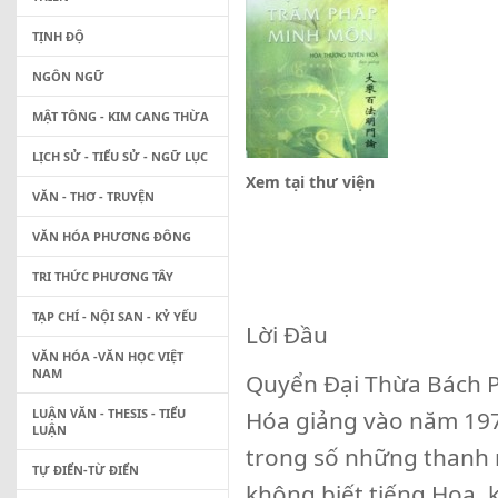
TỊNH ĐỘ
NGÔN NGỮ
MẬT TÔNG - KIM CANG THỪA
LỊCH SỬ - TIỂU SỬ - NGỮ LỤC
Xem tại thư viện
VĂN - THƠ - TRUYỆN
VĂN HÓA PHƯƠNG ĐÔNG
TRI THỨC PHƯƠNG TÂY
TẠP CHÍ - NỘI SAN - KỶ YẾU
Lời Đầu
VĂN HÓA -VĂN HỌC VIỆT
NAM
Quyển Đại Thừa Bách 
LUẬN VĂN - THESIS - TIỂU
Hóa giảng vào năm 1970
LUẬN
trong số những thanh n
TỰ ĐIỂN-TỪ ĐIỂN
không biết tiếng Hoa,